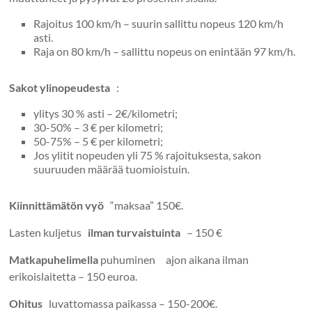
Rajoitus 100 km/h – suurin sallittu nopeus 120 km/h
asti.
Raja on 80 km/h – sallittu nopeus on enintään 97 km/h.
Sakot ylinopeudesta
:
ylitys 30 % asti – 2€/kilometri;
30-50% – 3 € per kilometri;
50-75% – 5 € per kilometri;
Jos ylitit nopeuden yli 75 % rajoituksesta, sakon
suuruuden määrää tuomioistuin.
Kiinnittämätön vyö
“maksaa” 150€.
Lasten kuljetus
ilman turvaistuinta
– 150 €
Matkapuhelimella
puhuminen ajon aikana ilman
erikoislaitetta – 150 euroa.
Ohitus
luvattomassa paikassa – 150-200€.