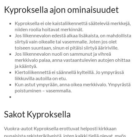
Kyproksella ajon ominaisuudet
Kyproksella ei ole kaistaliikennettä sääteleviä merkkejä,
niiden roolia hoitavat merkinnät.
Jos liikennevalon edestä alkaa lisäkaista, on mahdollista
siirtyä vain oikealle tai vasemmalle. Joten jos olet
toiseen suuntaan, sinun ei pitäisi siirtyä ääririville.
Jos liikennevalon nuoli on sammunut ja vihreä
merkkivalo palaa, anna vastaantulevien autojen ohittaa
ja kääntyä.
Kiertoliikennettä ei säännellä kylteillä. Jo ympyrässä
liikkuvilla autoilla on etu.
Kun astut ympyrään, anna oikea merkkivalo. Ympyrästä
poistuminen – vasemmalla.
Sakot Kyproksella
Vuokra-autot Kyproksella erottuvat helposti kirkkaan
punaisista rekisterikilveistä, joten kaikki tiellä olevat, myös