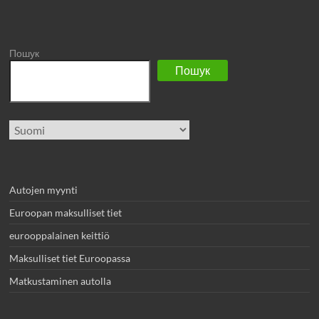
Пошук
Пошук
Valitse
kieli
Autojen myynti
Euroopan maksulliset tiet
eurooppalainen keittiö
Maksulliset tiet Euroopassa
Matkustaminen autolla