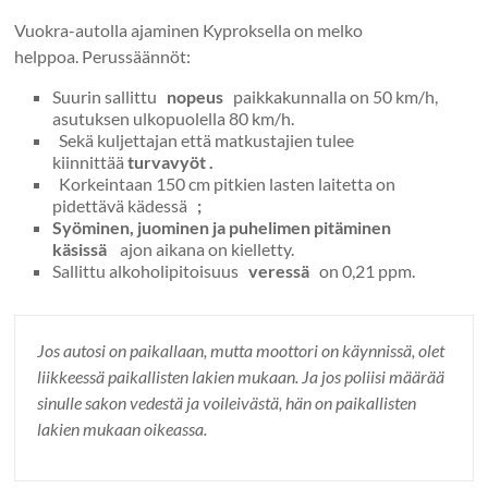
Vuokra-autolla ajaminen Kyproksella on melko
helppoa. Perussäännöt:
Suurin sallittu
nopeus
paikkakunnalla on 50 km/h,
asutuksen ulkopuolella 80 km/h.
Sekä kuljettajan että matkustajien tulee
kiinnittää
turvavyöt .
Korkeintaan 150 cm pitkien lasten laitetta on
pidettävä kädessä
;
Syöminen, juominen ja puhelimen pitäminen
käsissä
ajon aikana on kielletty.
Sallittu alkoholipitoisuus
veressä
on 0,21 ppm.
Jos autosi on paikallaan, mutta moottori on käynnissä, olet
liikkeessä paikallisten lakien mukaan. Ja jos poliisi määrää
sinulle sakon vedestä ja voileivästä, hän on paikallisten
lakien mukaan oikeassa.