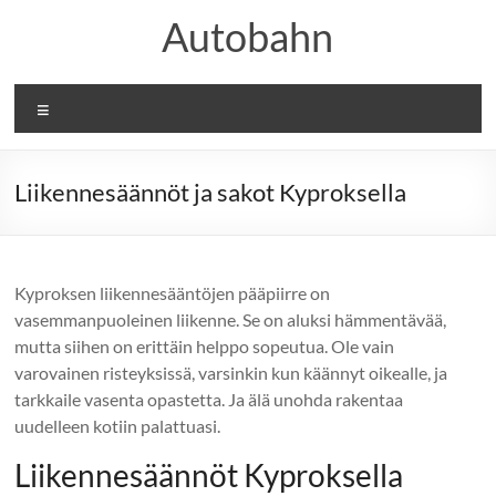
Skip
Autobahn
to
content
Valikko
Liikennesäännöt ja sakot Kyproksella
Kyproksen liikennesääntöjen pääpiirre on
vasemmanpuoleinen liikenne. Se on aluksi hämmentävää,
mutta siihen on erittäin helppo sopeutua. Ole vain
varovainen risteyksissä, varsinkin kun käännyt oikealle, ja
tarkkaile vasenta opastetta. Ja älä unohda rakentaa
uudelleen kotiin palattuasi.
Liikennesäännöt Kyproksella