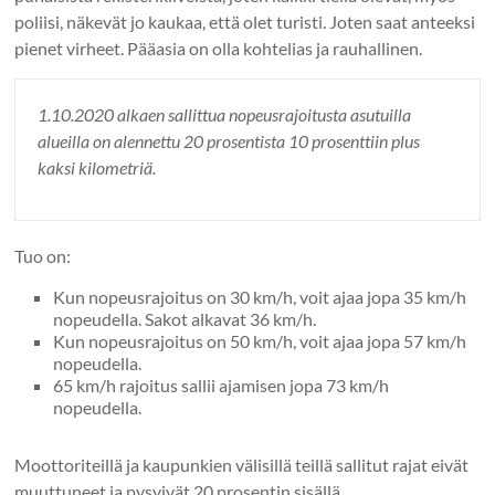
poliisi, näkevät jo kaukaa, että olet turisti. Joten saat anteeksi
pienet virheet. Pääasia on olla kohtelias ja rauhallinen.
1.10.2020 alkaen sallittua nopeusrajoitusta asutuilla
alueilla on alennettu 20 prosentista 10 prosenttiin plus
kaksi kilometriä.
Tuo on:
Kun nopeusrajoitus on 30 km/h, voit ajaa jopa 35 km/h
nopeudella. Sakot alkavat 36 km/h.
Kun nopeusrajoitus on 50 km/h, voit ajaa jopa 57 km/h
nopeudella.
65 km/h rajoitus sallii ajamisen jopa 73 km/h
nopeudella.
Moottoriteillä ja kaupunkien välisillä teillä sallitut rajat eivät
muuttuneet ja pysyivät 20 prosentin sisällä.