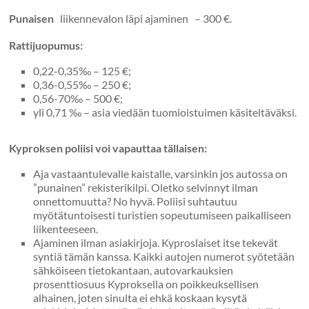
Punaisen
liikennevalon läpi ajaminen – 300 €.
Rattijuopumus:
0,22-0,35‰ – 125 €;
0,36-0,55‰ – 250 €;
0,56-70‰ – 500 €;
yli 0,71 ‰ – asia viedään tuomioistuimen käsiteltäväksi.
Kyproksen poliisi voi vapauttaa tällaisen:
Aja vastaantulevalle kaistalle, varsinkin jos autossa on
”punainen” rekisterikilpi. Oletko selvinnyt ilman
onnettomuutta? No hyvä. Poliisi suhtautuu
myötätuntoisesti turistien sopeutumiseen paikalliseen
liikenteeseen.
Ajaminen ilman asiakirjoja. Kyproslaiset itse tekevät
syntiä tämän kanssa. Kaikki autojen numerot syötetään
sähköiseen tietokantaan, autovarkauksien
prosenttiosuus Kyproksella on poikkeuksellisen
alhainen, joten sinulta ei ehkä koskaan kysytä