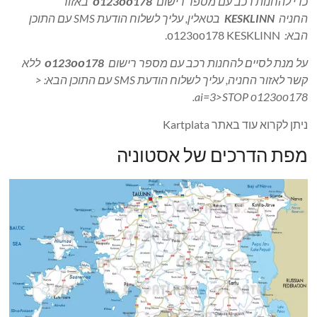
כדי להחנות רכב עם מספר רישום
о123оо178
באזור
החניה
KESKLINN
בטאלין, עליך לשלוח הודעת SMS עם התוכן
הבא:
о123оо178 KESKLINN.
על מנת לסיים להחנות רכב עם מספר רישום
о123оо178
ללא
קשר לאזור החניה, עליך לשלוח הודעת SMS עם התוכן הבא: <
ai=3>STOP о123оо178.
ניתן לקרוא עוד באתר Kartplata
מפת הדרכים של אסטוניה