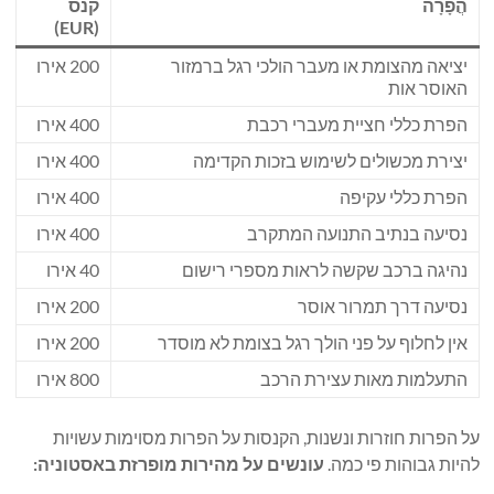
הֲפָרָה
קנס
(EUR)
יציאה מהצומת או מעבר הולכי רגל ברמזור
200 אירו
האוסר אות
הפרת כללי חציית מעברי רכבת
400 אירו
יצירת מכשולים לשימוש בזכות הקדימה
400 אירו
הפרת כללי עקיפה
400 אירו
נסיעה בנתיב התנועה המתקרב
400 אירו
נהיגה ברכב שקשה לראות מספרי רישום
40 אירו
נסיעה דרך תמרור אוסר
200 אירו
אין לחלוף על פני הולך רגל בצומת לא מוסדר
200 אירו
התעלמות מאות עצירת הרכב
800 אירו
על הפרות חוזרות ונשנות, הקנסות על הפרות מסוימות עשויות
להיות גבוהות פי כמה.
עונשים על מהירות מופרזת באסטוניה: