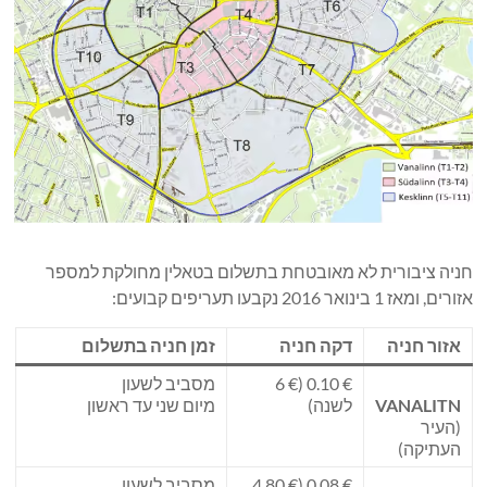
חניה ציבורית לא מאובטחת בתשלום בטאלין מחולקת למספר
אזורים, ומאז 1 בינואר 2016 נקבעו תעריפים קבועים:
אזור חניה
דקה חניה
זמן חניה בתשלום
€ 0.10 (€ 6
מסביב לשעון
VANALITN
לשנה)
מיום שני עד ראשון
(העיר
העתיקה)
€ 0.08 (€ 4.80
מסביב לשעון