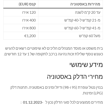
מהירות באסטוניה
קנס (EUR)
עד 20 ק"מ לשנה
120 אירו
מ-21 קמ"ש ל-40 קמ"ש
400 אירו
מ-41 קמ"ש ל-60 קמ"ש
800 אירו
מעל 60 קמ"ש
€1,200
בית משפט או מוסד המנהלים הליכים לא שיפוטיים רשאים להגיש
כעונש נוסף שלילת זכות נהיגה ברכב לתקופה של 1 עד 12 חודשים.
מידע שימושי
מחירי הדלק באסטוניה
בנזין נטול עופרת (95 ו-98) ודיזל זמינים באסטוניה. תחנות דלק
(LPG) זמינות.
מחירים ממוצעים לכל סוגי הדלק נכון ל
-01.12.2023
: