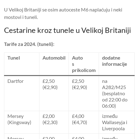
U Velikoj Britaniji se osim autoceste M6 naplaćuju i neki
mostovi i tuneli.
Cestarine kroz tunele u Velikoj Britaniji
Tarife za 2024. (tuneli):
Tunel
Automobil
Auto
dodatne
s
informacije
prikolicom
Dartfor
£2,50
£2,50
na
(€2,90)
(€2,90)
A282/M25
(besplatno
od 22:00 do
06:00)
Mersey
£2,00
£4,00
između
(Kingsway)
(€2,30)
(€4,70)
Wallaseyja i
Liverpoola
Mersey
£2,00
£4,00
između