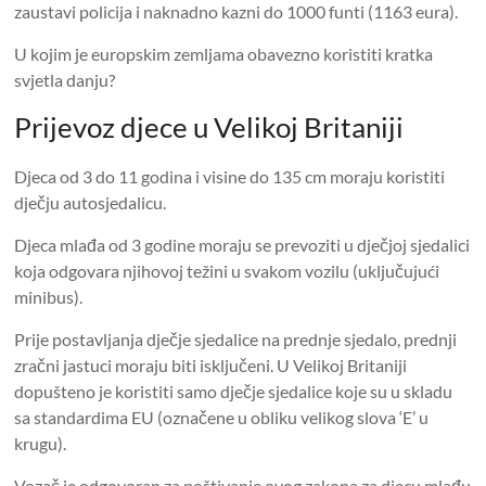
zaustavi policija i naknadno kazni do 1000 funti (1163 eura).
U kojim je europskim zemljama obavezno koristiti kratka
svjetla danju?
Prijevoz djece u Velikoj Britaniji
Djeca od 3 do 11 godina i visine do 135 cm moraju koristiti
dječju autosjedalicu.
Djeca mlađa od 3 godine moraju se prevoziti u dječjoj sjedalici
koja odgovara njihovoj težini u svakom vozilu (uključujući
minibus).
Prije postavljanja dječje sjedalice na prednje sjedalo, prednji
zračni jastuci moraju biti isključeni. U Velikoj Britaniji
dopušteno je koristiti samo dječje sjedalice koje su u skladu
sa standardima EU (označene u obliku velikog slova ‘E’ u
krugu).
Vozač je odgovoran za poštivanje ovog zakona za djecu mlađu