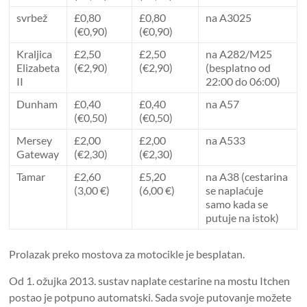
svrbež
£0,80
£0,80
na A3025
(€0,90)
(€0,90)
Kraljica
£2,50
£2,50
na A282/M25
Elizabeta
(€2,90)
(€2,90)
(besplatno od
II
22:00 do 06:00)
Dunham
£0,40
£0,40
na A57
(€0,50)
(€0,50)
Mersey
£2,00
£2,00
na A533
Gateway
(€2,30)
(€2,30)
Tamar
£2,60
£5,20
na A38 (cestarina
(3,00 €)
(6,00 €)
se naplaćuje
samo kada se
putuje na istok)
Prolazak preko mostova za motocikle je besplatan.
Od 1. ožujka 2013. sustav naplate cestarine na mostu Itchen
postao je potpuno automatski. Sada svoje putovanje možete