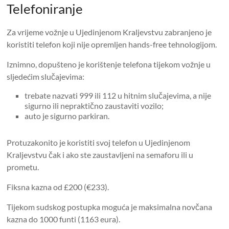
Telefoniranje
Za vrijeme vožnje u Ujedinjenom Kraljevstvu zabranjeno je
koristiti telefon koji nije opremljen hands-free tehnologijom.
Iznimno, dopušteno je korištenje telefona tijekom vožnje u
sljedećim slučajevima:
trebate nazvati 999 ili 112 u hitnim slučajevima, a nije
sigurno ili nepraktično zaustaviti vozilo;
auto je sigurno parkiran.
Protuzakonito je koristiti svoj telefon u Ujedinjenom
Kraljevstvu čak i ako ste zaustavljeni na semaforu ili u
prometu.
Fiksna kazna od £200 (€233).
Tijekom sudskog postupka moguća je maksimalna novčana
kazna do 1000 funti (1163 eura).