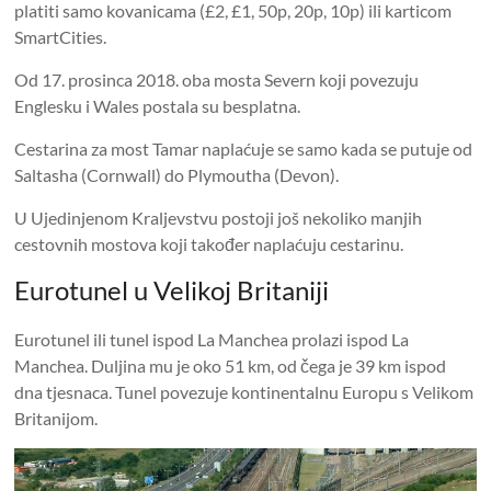
platiti samo kovanicama (£2, £1, 50p, 20p, 10p) ili karticom
SmartCities.
Od 17. prosinca 2018. oba mosta Severn koji povezuju
Englesku i Wales postala su besplatna.
Cestarina za most Tamar naplaćuje se samo kada se putuje od
Saltasha (Cornwall) do Plymoutha (Devon).
U Ujedinjenom Kraljevstvu postoji još nekoliko manjih
cestovnih mostova koji također naplaćuju cestarinu.
Eurotunel u Velikoj Britaniji
Eurotunel ili tunel ispod La Manchea prolazi ispod La
Manchea. Duljina mu je oko 51 km, od čega je 39 km ispod
dna tjesnaca. Tunel povezuje kontinentalnu Europu s Velikom
Britanijom.