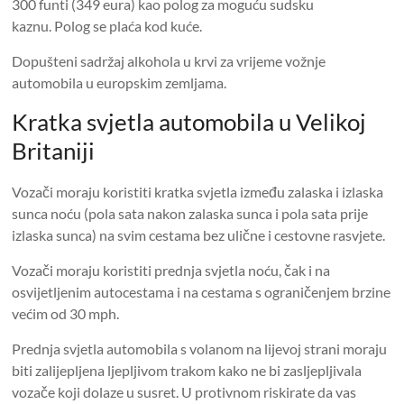
300 funti (349 eura) kao polog za moguću sudsku
kaznu. Polog se plaća kod kuće.
Dopušteni sadržaj alkohola u krvi za vrijeme vožnje
automobila u europskim zemljama.
Kratka svjetla automobila u Velikoj
Britaniji
Vozači moraju koristiti kratka svjetla između zalaska i izlaska
sunca noću (pola sata nakon zalaska sunca i pola sata prije
izlaska sunca) na svim cestama bez ulične i cestovne rasvjete.
Vozači moraju koristiti prednja svjetla noću, čak i na
osvijetljenim autocestama i na cestama s ograničenjem brzine
većim od 30 mph.
Prednja svjetla automobila s volanom na lijevoj strani moraju
biti zalijepljena ljepljivom trakom kako ne bi zasljepljivala
vozače koji dolaze u susret. U protivnom riskirate da vas