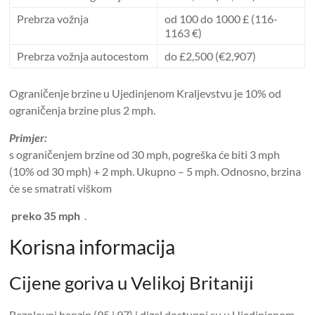
Prebrza vožnja
od 100 do 1000 £ (116-
1163 €)
Prebrza vožnja autocestom
do £2,500 (€2,907)
Ograničenje brzine u Ujedinjenom Kraljevstvu je 10% od
ograničenja brzine plus 2 mph.
Primjer:
s ograničenjem brzine od 30 mph, pogreška će biti 3 mph
(10% od 30 mph) + 2 mph. Ukupno – 5 mph. Odnosno, brzina
će se smatrati viškom
preko 35 mph
.
Korisna informacija
Cijene goriva u Velikoj Britaniji
Bezolovni benzin (95 i 97) i dizel dostupni su u Ujedinjenom