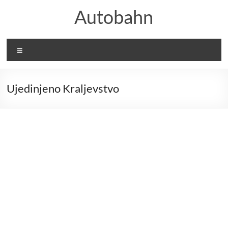
Skip
Autobahn
to
content
Menu
Ujedinjeno Kraljevstvo