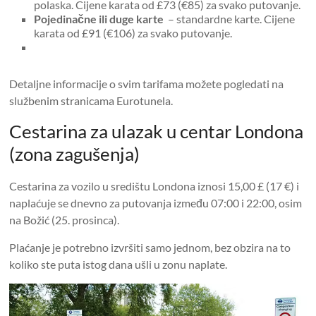
polaska. Cijene karata od £73 (€85) za svako putovanje.
Pojedinačne ili duge karte
– standardne karte. Cijene
karata od £91 (€106) za svako putovanje.
Detaljne informacije o svim tarifama možete pogledati na
službenim stranicama Eurotunela.
Cestarina za ulazak u centar Londona
(zona zagušenja)
Cestarina za vozilo u središtu Londona iznosi 15,00 £ (17 €) i
naplaćuje se dnevno za putovanja između 07:00 i 22:00, osim
na Božić (25. prosinca).
Plaćanje je potrebno izvršiti samo jednom, bez obzira na to
koliko ste puta istog dana ušli u zonu naplate.