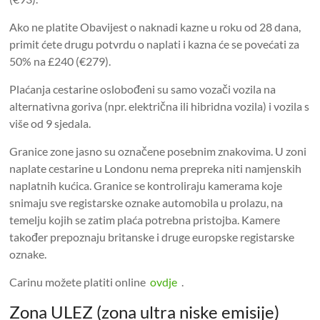
Ako ne platite Obavijest o naknadi kazne u roku od 28 dana,
primit ćete drugu potvrdu o naplati i kazna će se povećati za
50% na £240 (€279).
Plaćanja cestarine oslobođeni su samo vozači vozila na
alternativna goriva (npr. električna ili hibridna vozila) i vozila s
više od 9 sjedala.
Granice zone jasno su označene posebnim znakovima. U zoni
naplate cestarine u Londonu nema prepreka niti namjenskih
naplatnih kućica. Granice se kontroliraju kamerama koje
snimaju sve registarske oznake automobila u prolazu, na
temelju kojih se zatim plaća potrebna pristojba. Kamere
također prepoznaju britanske i druge europske registarske
oznake.
Carinu možete platiti online
ovdje
.
Zona ULEZ (zona ultra niske emisije)