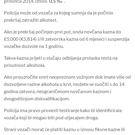
prosinca 2014. iznosi
0,5 ‰
.
Policija može od vozača za kojeg sumnja da je počinio
prekršaj zatražiti alkotest.
Ako je prekršaj počinjen prvi put, onda novčana kazna do
£5,000 (€5,814) i/ili zatvorska kazna od 6 mjeseci i suspenzija
vozačke dozvole na 1 godinu.
Takva kazna prijeti u slučaju odbijanja prolaska testa na
prisutnost alkohola.
Ako prouzročite smrt neopreznom vožnjom dok imate više od
dozvoljene razine alkohola u krvi, možete se suočiti s do 14
godina zatvora, neograničenom novčanom kaznom i
dvogodišnjom diskvalifikacijom.
Policija ima pravo provesti testiranje kako bi identificirala
vozača koji bi mogao biti pod utjecajem droga.
Strani vozači morat će platiti kaznu u iznosu fiksne kazne ili