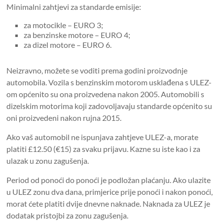
Minimalni zahtjevi za standarde emisije:
za motocikle – EURO 3;
za benzinske motore – EURO 4;
za dizel motore – EURO 6.
Neizravno, možete se voditi prema godini proizvodnje
automobila. Vozila s benzinskim motorom usklađena s ULEZ-
om općenito su ona proizvedena nakon 2005. Automobili s
dizelskim motorima koji zadovoljavaju standarde općenito su
oni proizvedeni nakon rujna 2015.
Ako vaš automobil ne ispunjava zahtjeve ULEZ-a, morate
platiti £12.50 (€15) za svaku prijavu. Kazne su iste kao i za
ulazak u zonu zagušenja.
Period od ponoći do ponoći je podložan plaćanju. Ako ulazite
u ULEZ zonu dva dana, primjerice prije ponoći i nakon ponoći,
morat ćete platiti dvije dnevne naknade. Naknada za ULEZ je
dodatak pristojbi za zonu zagušenja.