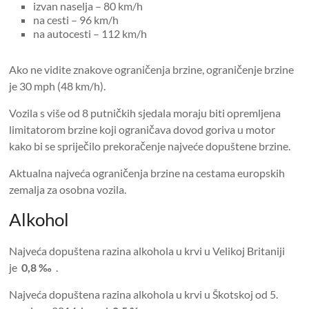
izvan naselja – 80 km/h
na cesti – 96 km/h
na autocesti – 112 km/h
Ako ne vidite znakove ograničenja brzine, ograničenje brzine
je 30 mph (48 km/h).
Vozila s više od 8 putničkih sjedala moraju biti opremljena
limitatorom brzine koji ograničava dovod goriva u motor
kako bi se spriječilo prekoračenje najveće dopuštene brzine.
Aktualna najveća ograničenja brzine na cestama europskih
zemalja za osobna vozila.
Alkohol
Najveća dopuštena razina alkohola u krvi u Velikoj Britaniji
je
0,8 ‰
.
Najveća dopuštena razina alkohola u krvi u Škotskoj od 5.