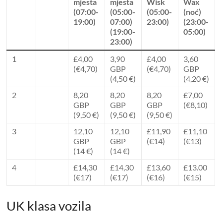
mjesta
mjesta
Wisk
Wax
(07:00-
(05:00-
(05:00-
(noć)
19:00)
07:00)
23:00)
(23:00-
(19:00-
05:00)
23:00)
1
£4,00
3,90
£4,00
3,60
(€4,70)
GBP
(€4,70)
GBP
(4,50 €)
(4,20 €)
2
8,20
8,20
8,20
£7,00
GBP
GBP
GBP
(€8,10)
(9,50 €)
(9,50 €)
(9,50 €)
3
12,10
12,10
£11,90
£11,10
GBP
GBP
(€14)
(€13)
(14 €)
(14 €)
4
£14,30
£14,30
£13,60
£13.00
(€17)
(€17)
(€16)
(€15)
UK klasa vozila