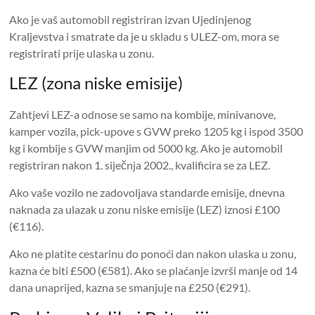
Ako je vaš automobil registriran izvan Ujedinjenog
Kraljevstva i smatrate da je u skladu s ULEZ-om, mora se
registrirati prije ulaska u zonu.
LEZ (zona niske emisije)
Zahtjevi LEZ-a odnose se samo na kombije, minivanove,
kamper vozila, pick-upove s GVW preko 1205 kg i ispod 3500
kg i kombije s GVW manjim od 5000 kg. Ako je automobil
registriran nakon 1. siječnja 2002., kvalificira se za LEZ.
Ako vaše vozilo ne zadovoljava standarde emisije, dnevna
naknada za ulazak u zonu niske emisije (LEZ) iznosi £100
(€116).
Ako ne platite cestarinu do ponoći dan nakon ulaska u zonu,
kazna će biti £500 (€581). Ako se plaćanje izvrši manje od 14
dana unaprijed, kazna se smanjuje na £250 (€291).