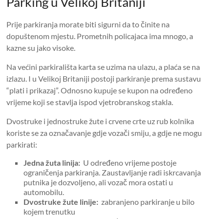
Parking u Velikoj Britaniji
Prije parkiranja morate biti sigurni da to činite na
dopuštenom mjestu. Prometnih policajaca ima mnogo, a
kazne su jako visoke.
Na većini parkirališta karta se uzima na ulazu, a plaća se na
izlazu. I u Velikoj Britaniji postoji parkiranje prema sustavu
“plati i prikazaj”. Odnosno kupuje se kupon na određeno
vrijeme koji se stavlja ispod vjetrobranskog stakla.
Dvostruke i jednostruke žute i crvene crte uz rub kolnika
koriste se za označavanje gdje vozači smiju, a gdje ne mogu
parkirati:
Jedna žuta linija:
U određeno vrijeme postoje
ograničenja parkiranja. Zaustavljanje radi iskrcavanja
putnika je dozvoljeno, ali vozač mora ostati u
automobilu.
Dvostruke žute linije:
zabranjeno parkiranje u bilo
kojem trenutku