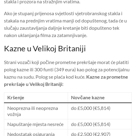
stakla i prozora na stražnjim vratima.
Ako je stupanj prijenosa svjetlosti vjetrobranskog stakla i
stakala na prednjim vratima manji od dopuštenog, tada će u
slučaju zaustavljanja daljnje kretanje biti dopušteno tek
nakon uklanjanja filma za zatamnjivanje.
Kazne u Velikoj Britaniji
Strani vozači koji počine prometne prekršaje morat će platiti
polog kazne ili 300 funti (349 eura) kao polog za potencijalnu
kaznu na sudu. Polog se plaća kod kuće.
Kazne za prometne
prekršaje u Velikoj Britaniji:
Kršenje
Novčane kazne
Neoprezna ili neoprezna
do £5,000 (€5,814)
vožnja
Napuštanje mjesta nesreće
do £5,000 (€5,814)
Nedostatak osiguranja
do £2,500 (€2,907)