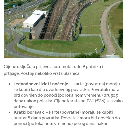
Cijene uključuju prijevoz automobila, do 9 putnika i
prtljage. Postoji nekoliko vrsta ulaznica:
Jednodnevni izlet i noćenje
– karte (povratna) moraju
se kupiti kao dio dvodnevnog povratka. Povratak mora
biti dovršen do ponoći (po lokalnom vremenu) drugog
dana nakon polaska. Cijene karata od £31 (€36) za svako
putovanje.
Kratki boravak
– karte (povratne) moraju se kupiti
unutar 5 dana povratka. Povratak mora biti dovršen do
ponoći (po lokalnom vremenu) petog dana nakon