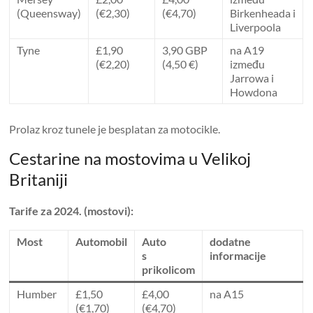
(Queensway)
(€2,30)
(€4,70)
Birkenheada i
Liverpoola
Tyne
£1,90
3,90 GBP
na A19
(€2,20)
(4,50 €)
između
Jarrowa i
Howdona
Prolaz kroz tunele je besplatan za motocikle.
Cestarine na mostovima u Velikoj
Britaniji
Tarife za 2024. (mostovi):
Most
Automobil
Auto
dodatne
s
informacije
prikolicom
Humber
£1,50
£4,00
na A15
(€1,70)
(€4,70)