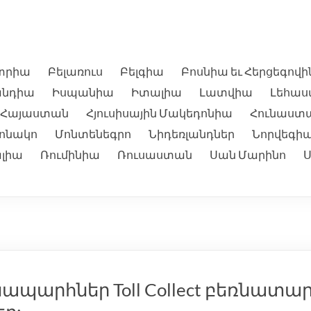
տրիա
Բելառուս
Բելգիա
Բոսնիա եւ Հերցեգով
անդիա
Իսպանիա
Իտալիա
Լատվիա
Լեհա
Հայաստան
Հյուսիսային Մակեդոնիա
Հունաստ
ոնակո
Մոնտենեգրո
Նիդեռլանդներ
Նորվեգի
լիա
Ռումինիա
Ռուսաստան
Սան Մարինո
պարհներ Toll Collect բեռնատարն