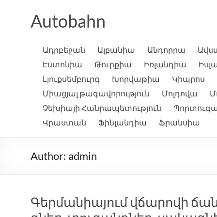
Skip
to
Autobahn
content
Ադրբեջան
Ալբանիա
Անդորրա
Ավս
Էստոնիա
Թուրքիա
Իռլանդիա
Իսլ
Լյուքսեմբուրգ
Խորվաթիա
Կիպրոս
Միացյալ թագավորություն
Մոլդովա
Մ
Չեխիայի Հանրապետություն
Պորտուգա
Վրաստան
Ֆինլանդիա
Ֆրանսիա
Author:
admin
Գերմանիայում վճարովի ճանա