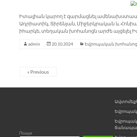
Իտալիան կարող է զարմացնել ամենախստապահ
Ադրիատիկ, Տիրենյան, Միջերկրական և Հոնիա
իհարկե, տեղական խոհանոցն արժե այցելել Ի
admin
20.10.2024
Եվրոպական խոհանո
« Previous
Ավտոմեք
Եվրոպակ
Եվրոպակ
ճանապա
Пошук