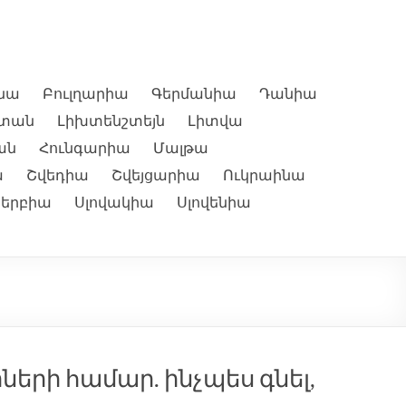
ինա
Բուլղարիա
Գերմանիա
Դանիա
ստան
Լիխտենշտեյն
Լիտվա
ան
Հունգարիա
Մալթա
ա
Շվեդիա
Շվեյցարիա
Ուկրաինա
Սերբիա
Սլովակիա
Սլովենիա
երի համար. ինչպես գնել,