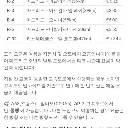
R-2
마드리드 – 과달라하라(59km)
€ 6.15
R-3
마드리드 – 아르간다 델 레이(39km)
€3.30
R-4
마드리드 – 오사냐(58km)
€6.00
R-5
마드리드 – 나발카르네로(28km)
€3.55
C-32
카스테데펠스 – 엘 벤드렐(47km)
€ 12.44
표의 요금은 여름철 자동차 및 오토바이 요금입니다(예를 들
어 마드리드 주변의 일부 도로에서는 피크 시간대 요금이 약
간 더 비쌉니다).
지점 간 교통이 동일한 고속도로에서 수행되는 경우 스페인
고속도로 웹사이트를 기반으로 연초에 한 번 계산된 예상 요
금이 제공됩니다.
예:
A63(프랑스) – 빌바오(€ 20.55),
AP-7
고속도로에서
만
통행
이 가능합니다 . 다른 노선으로 여행하는 경우 요금은
한 방향 또는 다른 방향으로 다를 수 있습니다.