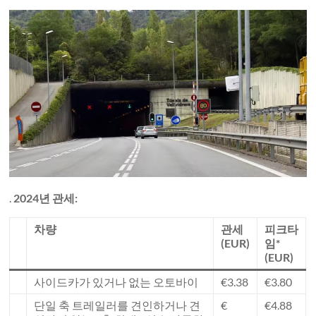
.
2024년 관세:
차량
관세
피크타
(EUR)
임*
(EUR)
사이드카가 있거나 없는 오토바이
€3.38
€3.80
단일 축 트레일러를 견인하거나 견
€
€4.88