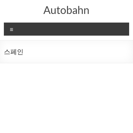
Skip
Autobahn
to
content
메
뉴
스페인