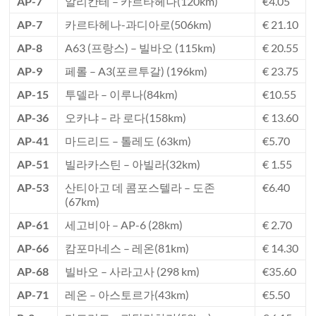
AP-7
알리칸테 – 카르타헤나(120km)
€4.05
AP-7
카르타헤나-과디아로(506km)
€ 21.10
AP-8
A63 (프랑스) – 빌바오 (115km)
€ 20.55
AP-9
페롤 – A3(포르투갈) (196km)
€ 23.75
AP-15
투델라 – 이루나(84km)
€10.55
AP-36
오카냐 – 라 로다(158km)
€ 13.60
AP-41
마드리드 – 톨레도 (63km)
€5.70
AP-51
빌라카스틴 – 아빌라(32km)
€ 1.55
AP-53
산티아고 데 콤포스텔라 – 도존
€6.40
(67km)
AP-61
세고비아 – AP-6 (28km)
€ 2.70
AP-66
캄포마네스 – 레온(81km)
€ 14.30
AP-68
빌바오 – 사라고사 (298 km)
€35.60
AP-71
레온 – 아스토르가(43km)
€5.50