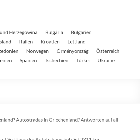
 und Herzegowina
Bulgária
Bulgarien
Island
Italien
Kroatien
Lettland
edonien
Norwegen
Örményország
Österreich
enien
Spanien
Tschechien
Türkei
Ukraine
enland? Autostradas in Griechenland? Antworten auf all
ßen. Die Länge der Autobahnen beträgt 2311 km