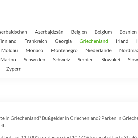
serbaidschan
Azerbajdzsán
Belgien
Belgium
Bosnien
Finnland
Frankreich
Georgia
Griechenland
Irland
Moldau
Monaco
Montenegro
Niederlande
Nordmaz
 Marino
Schweden
Schweiz
Serbien
Slowakei
Slow
Zypern
te in Griechenland? Bußgelder in Griechenland? Parken in Griech
lt.
and beträgt 117.000 km, davon sind 107.406 km asphaltierte Stra