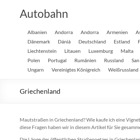
Zum
Inhalt
Autobahn
springen
Albanien
Andorra
Andorra
Armenien
A
Dänemark
Dániá
Deutschland
Estland
Liechtenstein
Litauen
Luxemburg
Malta
Polen
Portugal
Rumänien
Russland
San
Ungarn
Vereinigtes Königreich
Weißrussland
Griechenland
Mautstraßen in Griechenland? Wie kaufe ich eine Vignet
diese Fragen haben wir in diesem Artikel für Sie gesamme
Die Länge des öffentlichen Straßennetzes in Griechenl