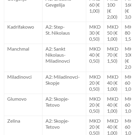
Gevgelija
60 (€
100
160
1,00)
(€
(€
2,00)
3,00
Kadrifakowo
A2: Step-
MKD
MKD
MK
St. Nikolaus
30 (€
50 (€
80 (
0,50)
1,00)
1,50
Manchmal
A2: Sankt
MKD
MKD
MK
Nikolaus-
40 (€
70 (€
100
Miladinovci
0,50)
1,50)
(€
2,00
Miladinovci
A2: Miladinovci-
MKD
MKD
MK
Skopje
20 (€
40 (€
60 (
0,50)
1,00)
1,00
Glumovo
A2: Skopje-
MKD
MKD
MK
Tetovo
20 (€
40 (€
60 (
0,50)
1,00)
1,00
Zelina
A2: Skopje-
MKD
MKD
MK
Tetovo
20 (€
40 (€
60 (
0,50)
1,00)
1,00