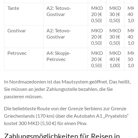
Tante
A2: Tetovo-
MKD
MKD
MK
Gostivar
20 (€
30 (€
40 (
0,50)
0,50)
1,00
Gostivar
A2: Tetovo-
MKD
MKD
MK
Gostivar
20 (€
30 (€
40 (
0,50)
0,50)
1,00
Petrovec
A4: Skopje-
MKD
MKD
MK
Petrovec
20 (€
40 (€
50 (
0,50)
1,00)
1,00
In Nordmazedonien ist das Mautsystem geöffnet. Das heißt,
Sie müssen an jeder Zahlungsstelle bezahlen, die Sie
passieren müssen.
Die beliebteste Route von der Grenze Serbiens zur Grenze
Griechenlands (170 km) über die Autobahn A1 „Pryatelsto“
kostet 300 MKD (5,50 €) für einen Pkw.
Zahlungsmöglichkeiten für Reisen in