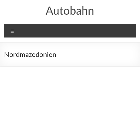
Zum
Autobahn
Inhalt
springen
Menü
Nordmazedonien