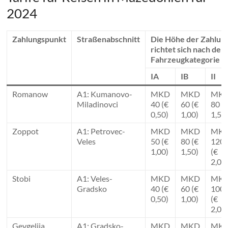
2024
Zahlungspunkt
Straßenabschnitt
Die Höhe der Zahlun
richtet sich nach der
Fahrzeugkategorie
IA
IB
II
Romanow
A1: Kumanovo-
MKD
MKD
MK
Miladinovci
40 (€
60 (€
80 (
0,50)
1,00)
1,50
Zoppot
A1: Petrovec-
MKD
MKD
MK
Veles
50 (€
80 (€
120
1,00)
1,50)
(€
2,00
Stobi
A1: Veles-
MKD
MKD
MK
Gradsko
40 (€
60 (€
100
0,50)
1,00)
(€
2,00
Gevgelija
A1: Gradsko-
MKD
MKD
MK