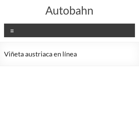
Saltar
Autobahn
al
contenido
Menú
Viñeta austriaca en línea