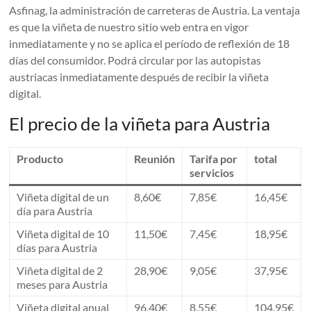
Asfinag, la administración de carreteras de Austria. La ventaja
es que la viñeta de nuestro sitio web entra en vigor
inmediatamente y no se aplica el período de reflexión de 18
días del consumidor. Podrá circular por las autopistas
austriacas inmediatamente después de recibir la viñeta
digital.
El precio de la viñeta para Austria
Producto
Reunión
Tarifa por
total
servicios
Viñeta digital de un
8,60€
7,85€
16,45€
día para Austria
Viñeta digital de 10
11,50€
7,45€
18,95€
días para Austria
Viñeta digital de 2
28,90€
9,05€
37,95€
meses para Austria
Viñeta digital anual
96,40€
8,55€
104,95€