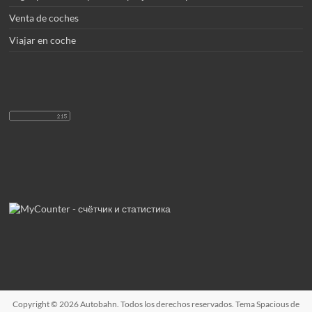
Venta de coches
Viajar en coche
Copyright © 2026
Autobahn
. Todos los derechos reservados. Tema
Spacious
de
ThemeGrill. Funciona con:
WordPress
.