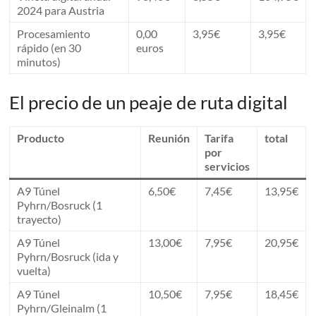
2024 para Austria
Procesamiento
0,00
3,95€
3,95€
rápido (en 30
euros
minutos)
El precio de un peaje de ruta digital
Producto
Reunión
Tarifa
total
por
servicios
A9 Túnel
6,50€
7,45€
13,95€
Pyhrn/Bosruck (1
trayecto)
A9 Túnel
13,00€
7,95€
20,95€
Pyhrn/Bosruck (ida y
vuelta)
A9 Túnel
10,50€
7,95€
18,45€
Pyhrn/Gleinalm (1