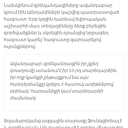
Նախկինում գրենլանդացիները ավանդաբար
կրում էին կենդանիների կաշվից պատրաստված
հագուստ: Երբ կղզին դարձավ եվրոպական
աշխարհի մաս, տեղացիները ձեռք բերեցին
գործվածքներ և սկսեցին դրանցից նրբագեղ
հագուստ կարել՝ հագուստը զարդարելով
ուլունքներով։
Ավանդաբար, գրենլանդացին իր շքեղ
կոստյումը ստանում է իր 13-րդ տարեդարձին.
իր ողջ կյանքի ընթացքում նա այս
հանդերձանքը կրելու է հատուկ առիթներով,
օրինակ՝ հարսանիքի կամ տարեդարձի
ժամանակ:
Տղամարդկանց ազգային տարազը ֆունկցիոնալ է
և գործնական։ Այն բաղկացած է բրդից, մետաքսից,