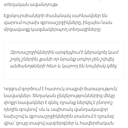
տեղական ավանդույթ:
Էքսկուրսիաների ժամանակ սահնակներ են
վարում ուրախ զբոսաշրջիկները, ինչպես նաև
մրցավազք կազմակերպող տեղացիները:
Զբոսաշրջիկներին արգելվում է կերակրել կամ
շոյել շներին, քանի որ նրանք սովոր չեն շփվել
անծանոթների հետ և կարող են նույնիսկ կծել:
Կղզում գործում է հատուկ տաքսի ծառայություն՝
նավակներ։ Տեղական ընկերություններից մեկը
փոքր նավակներ է գնել, դրանք ներկել է բնորոշ
դեղին գույնով՝ սև և սպիտակ վանդակավոր
նախշով և զբոսաշրջիկներին տանում է դրանց
վրա՝ ցույց տալով այսբերգներ և հավերժական