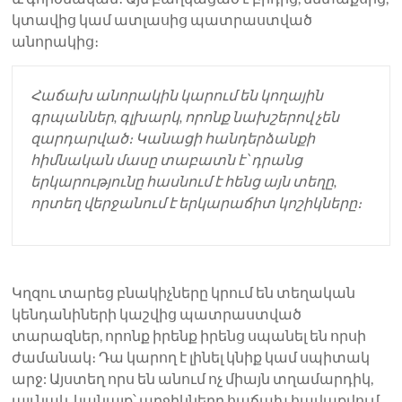
կտավից կամ ատլասից պատրաստված
անորակից։
Հաճախ անորակին կարում են կողային
գրպաններ, գլխարկ, որոնք նախշերով չեն
զարդարված։ Կանացի հանդերձանքի
հիմնական մասը տաբատն է՝ դրանց
երկարությունը հասնում է հենց այն տեղը,
որտեղ վերջանում է երկարաճիտ կոշիկները։
Կղզու տարեց բնակիչները կրում են տեղական
կենդանիների կաշվից պատրաստված
տարազներ, որոնք իրենք իրենց սպանել են որսի
ժամանակ։ Դա կարող է լինել կնիք կամ սպիտակ
արջ: Այստեղ որս են անում ոչ միայն տղամարդիկ,
այլ նաև կանայք՝ աղջիկները հաճախ հավաքվում