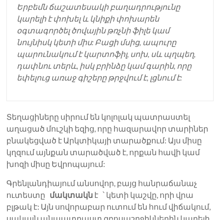
Երբեմն ճաշատեսակի բաղադրությունը
կարելի է փոխել և կնիքի փոխարեն
օգտագործել ծովային թռչնի ֆիլե կամ
նույնիսկ կետի միս: Բացի մսից, ապուրը
պարունակում է կարտոֆիլ, սոխ, սև պղպեղ,
դափնու տերև, իսկ բրինձը կամ գարին, որը
եփելուց առաջ գիշերը թրջվում է, լցնում է:
Տեղացիները սիրում են կոլոլակ պատրաստել
աղացած մուշկի եզից, որը հազարավոր տարիներ
բնակեցված է Արկտիկայի տարածքում: Այս միսը
կղզում այնքան տարածված է, որքան հավի կամ
խոզի միսը Եվրոպայում:
Գրենլանդիայում անսովոր, բայց հանրաճանաչ
ուտեստը
մակտակն
է ՝ կետի կաշվը, որի վրա
բլթակ է: Այն սովորաբար ուտում են հում վիճակում,
սակայն անպատրաստ զբոսաշրջիկներին կարելի