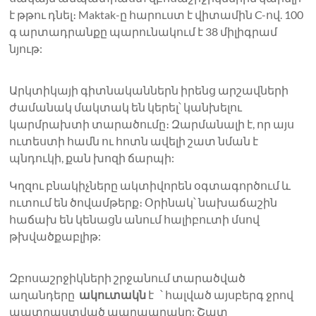
է թթու դնել։ Maktak-ը հարուստ է վիտամին C-ով. 100
գ արտադրանքը պարունակում է 38 միլիգրամ
նյութ:
Արկտիկայի գիտնականներն իրենց արշավների
ժամանակ մակտակ են կերել՝ կանխելու
կարմրախտի տարածումը։ Զարմանալի է, որ այս
ուտեստի համն ու հոտն ավելի շատ նման է
պնդուկի, քան խոզի ճարպի:
Կղզու բնակիչները ակտիվորեն օգտագործում և
ուտում են ծովամթերք։ Օրինակ՝ նախաճաշին
հաճախ են կենացն անում հալիբուտի մսով
թխվածքաբլիթ:
Զբոսաշրջիկների շրջանում տարածված
աղանդերը
ակուտակն
է ՝ հալված այսբերգ ջրով
պատրաստված պաղպաղակը: Շատ