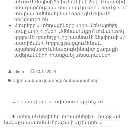
տևում է մայիսի 25-ից հունիսի 25-ը: Ի պատիվ
իրադարձության, նույնիսկ կա տոն, որը նշում է
տարվա ամենաերկար օրը: Այն նշվում է
հունիսի 21-ին։
Հյուրերը և տեղացիները սիրում են այցելել
տաք աղբյուրներ: Ամենատաքը Ուունարտոկ
կղզում է, որտեղ ջուրը հասնում է Ցելսիուսի 37
աստիճանի։ Կղզուց բացվում է նաև
այսբերգների և հնագույն ինուիտ քաղաքի
ավերակների հիասքանչ տեսարաններ:
admin
30.12.2024
Եվրոպական վճարովի ճանապարհներ
←
Իսլանդիայում ավտոստոպը հեշտ է
Ֆարերյան կղզիներ՝ ոչխարների և փարթամ
կանաչապատման հրաշալի աշխարհ
→