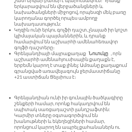
շատ երկար բառեր է պարունակում։ Դրանք
երկարացվում են վերջածանցների և
նախածանցների միջոցով, որպեսզի մեկ բառը
կարողանա գործել որպես ամբողջ
նախադասություն:
Կղզին ունի երկու գոլֆի դաշտ, չնայած իր կոշտ
կլիմայական պայմաններին, և դրանք
համարվում են աշխարհի ամենահեռավոր
գոլֆի դաշտերը։
Գրենլանդիայի մայրաքաղաք
Նուուկը
, որն
աշխարհի ամենահյուսիսային քաղաքն է,
երբեմն կարող է տաք լինել: Ամռանը քաղաքում
գրանցված առավելագույն ջերմաստիճանը
+21 աստիճան Ցելսիուս է։
Գրենլանդիան ունի իր գունային ծածկագիրը
շենքերի համար, որոնք հակադրվում են
սպիտակ սառցադաշտի լանդշաֆտին:
Կարմիր տները օգտագործվում են
խանութների և եկեղեցիների համար,
որոնցում կարող են ապրել քահանաներն ու