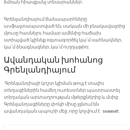
ձմռան հիասքանչ տեսարաններ:
Գրենլանդիայում ճանապարհները
ասֆալտապատված են, սակայն մի բնակավայրից
մյուսը հասնելու համար ամենից հաճախ
ստիպված կլինեք օգտագործել կա՛մ սահնակներ,
կա՛մ ձնագնացներ, կա՛մ ուղղաթիռ:
Ավանդական խոհանոց
Գրենլանդիայում
Գրենլանդիայի կոշտ կլիման թույլ է տալիս
տեղացիներին համեղ ուտեստներ պատրաստել
տեղական արտադրության մթերքներից և մսից:
Գրենլանդացիները փոկի միսը լցնում են
ավանդական ապուրի մեջ, որը կոչվում է
suaasat: