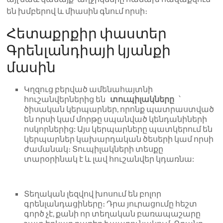
են խմբերով և միասին գնում որսի։
Հետաքրքիր փաստեր
Գրենլանդիայի կյանքի
մասին
Կղզուց բերված ամենահայտնի
հուշանվերներից են
տուպիլակները
՝
ծիսական կերպարներ, որոնք պատրաստված
են որսի կամ մորթը սպանված կենդանիների
ոսկորներից: Այս կերպարները պատկերում են
կերպարներ կախարդական ծեսերի կամ որսի
ժամանակ։ Տուպիլակների տեսքը
տարօրինակ է և լավ հուշանվեր կդառնա:
Տեղական լեզվով խոսում են բոլոր
գրենլանդացիները։ Դրա յուրացումը հեշտ
գործ չէ, քանի որ տեղական բառապաշարը