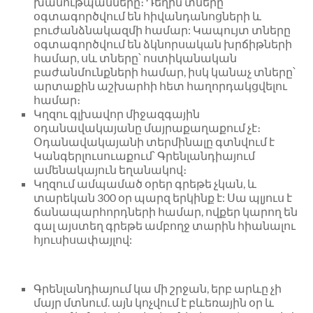
խանութպանները։ Դեղին տները
օգտագործվում են հիվանդանոցների և
բուժանձնակազմի համար: Կապույտ տները
օգտագործվում են ձկնորսական խրճիթների
համար, սև տները՝ ոստիկանական
բաժանմունքների համար, իսկ կանաչ տները՝
արտաքին աշխարհի հետ հաղորդակցվելու
համար։
Կղզու գլխավոր միջազգային
օդանավակայանը մայրաքաղաքում չէ։
Օդանավակայանի տերմինալը գտնվում է
Կանգերլուսուաքում՝ Գրենլանդիայում
ամենակայուն եղանակով։
Կղզում ամպամած օրեր գրեթե չկան, և
տարեկան 300 օր պարզ երկինք է: Սա պլյուս է
ճանապարհորդների համար, ովքեր կարող են
գալ այստեղ գրեթե ամբողջ տարին հիանալու
հյուսիսափայլով:
Գրենլանդիայում կա մի շրջան, երբ արևը չի
մայր մտնում. այն կոչվում է բևեռային օր և