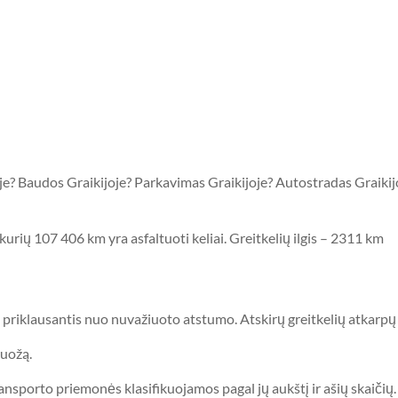
joje? Baudos Graikijoje? Parkavimas Graikijoje? Autostradas Graiki
š kurių 107 406 km yra asfaltuoti keliai. Greitkelių ilgis – 2311 km
s, priklausantis nuo nuvažiuoto atstumo. Atskirų greitkelių atka
ruožą.
ansporto priemonės klasifikuojamos pagal jų aukštį ir ašių skaičių.