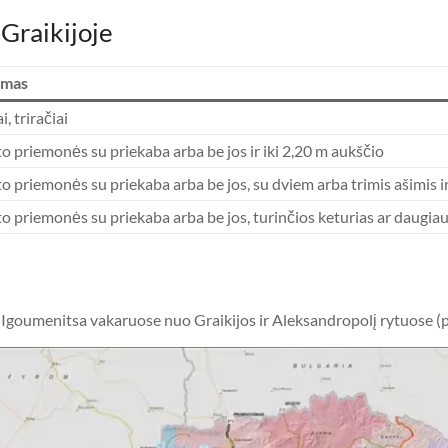
 Graikijoje
imas
, triračiai
o priemonės su priekaba arba be jos ir iki 2,20 m aukščio
o priemonės su priekaba arba be jos, su dviem arba trimis ašimis i
o priemonės su priekaba arba be jos, turinčios keturias ar daugiau
 Igoumenitsa vakaruose nuo Graikijos ir Aleksandropolį rytuose (pa