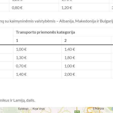
0,80 €
1,20 €
ienų su kaimyninėmis valstybėmis – Albanija, Makedonija ir Bulgarij
Transporto priemonės kategorija
1
2
1,00 €
1,40 €
1,30 €
1,80 €
0,70 €
1,00 €
1,40 €
2,00 €
ikus ir Lamiją, dalis.