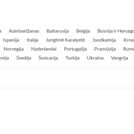
a
Azerbaidžanas
Baltarusija
Belgija
Bosnija ir Herceg
Ispanija
Italija
Jungtinė Karalystė
Juodkalnija
Kroat
Norvegija
Nyderlandai
Portugalija
Prancūzija
Rumu
mija
Švedija
Šveicarija
Turkija
Ukraina
Vengrija