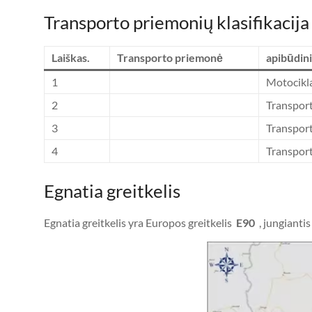
Transporto priemonių klasifikacija
Laiškas.
Transporto priemonė
apibūdin
1
Motociklai
2
Transport
3
Transport
4
Transport
Egnatia greitkelis
Egnatia greitkelis yra Europos greitkelis
E90
, jungiantis