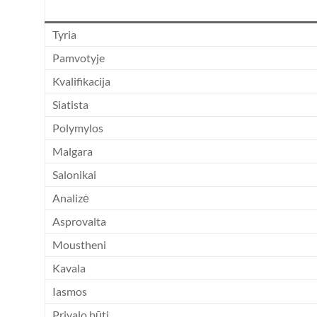
Tyria
Pamvotyje
Kvalifikacija
Siatista
Polymylos
Malgara
Salonikai
Analizė
Asprovalta
Moustheni
Kavala
Iasmos
Privalo būti