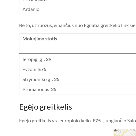
Ardanio
Be to, už ruožus, einančius nuo Egnatia greitkelio link s
Mokėjimo stotis
Ieropigi g
. 29
Evzoni
E75
Strymoniko g
. 25
Promahonas
25
Egėjo greitkelis
Egėjo greitkelis yra europinio kelio
E75
, jungiančio Salon