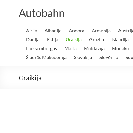
Skip
to
Autobahn
content
Airija
Albanija
Andora
Armėnija
Austrij
Danija
Estija
Graikija
Gruzija
Islandija
Liuksemburgas
Malta
Moldavija
Monako
Šiaurės Makedonija
Slovakija
Slovėnija
Suo
Graikija