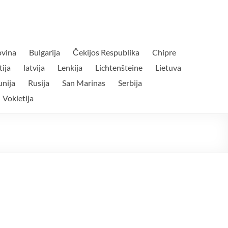
ovina
Bulgarija
Čekijos Respublika
Chipre
ija
latvija
Lenkija
Lichtenšteine
Lietuva
nija
Rusija
San Marinas
Serbija
Vokietija