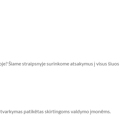
joje? Šiame straipsnyje surinkome atsakymus į visus šiuos
rpų tvarkymas patikėtas skirtingoms valdymo įmonėms.