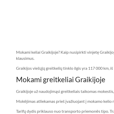
Mokami keliai Graikijoje? Kaip nusipirkti vinjetę Graiki
klausimus.
Graikijos viešųjų greitkelių tinklo ilgis yra 117 000 km, i
Mokami greitkeliai Graikijoje
Graikijoje už naudojimąsi greitkeliais taikomas mokesti
Mokėjimas atliekamas prieš įvažiuojant į mokamo kelio 
Tarifų dydis priklauso nuo transporto priemonės tipo. Tr