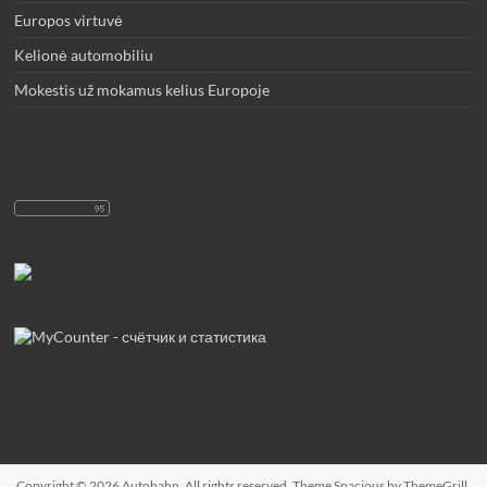
Europos virtuvė
Kelionė automobiliu
Mokestis už mokamus kelius Europoje
Copyright © 2026
Autobahn
. All rights reserved. Theme
Spacious
by ThemeGrill.