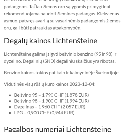
padangoms. Tačiau žiemos oro sąlygomis primygtinai
rekomenduojama naudoti žiemines padangas. Kiekvienas
asmuo, patyręs avariją su vasarinėmis padangomis žiemos
oru, gali būti patrauktas atsakomybėn.
Degalų kainos Lichtenšteine
Lichtenšteine ​​galima įsigyti bešvinio benzino (95 ir 98) ir
dyzelino. Degalinių (SND) degalinių skaičius yra ribotas.
Benzino kainos tokios pat kaip ir kaimyninėje Šveicarijoje.
Vidutinės visų rūšių kuro kainos 2023-12-04:
Be švino 95 – 1 790 CHF (1 878 EUR)
Be švino 98 – 1 900 CHF (1 994 EUR)
Dyzelinas – 1 960 CHF (2 057 EUR)
LPG – 0,900 CHF (0,944 EUR)
Pagalbos numeriai Lichtenšteine