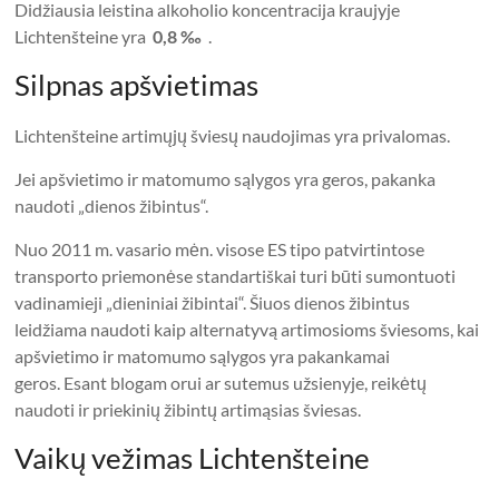
Didžiausia leistina alkoholio koncentracija kraujyje
Lichtenšteine ​​yra
0,8 ‰
.
Silpnas apšvietimas
Lichtenšteine ​​artimųjų šviesų naudojimas yra privalomas.
Jei apšvietimo ir matomumo sąlygos yra geros, pakanka
naudoti „dienos žibintus“.
Nuo 2011 m. vasario mėn. visose ES tipo patvirtintose
transporto priemonėse standartiškai turi būti sumontuoti
vadinamieji „dieniniai žibintai“. Šiuos dienos žibintus
leidžiama naudoti kaip alternatyvą artimosioms šviesoms, kai
apšvietimo ir matomumo sąlygos yra pakankamai
geros. Esant blogam orui ar sutemus užsienyje, reikėtų
naudoti ir priekinių žibintų artimąsias šviesas.
Vaikų vežimas Lichtenšteine