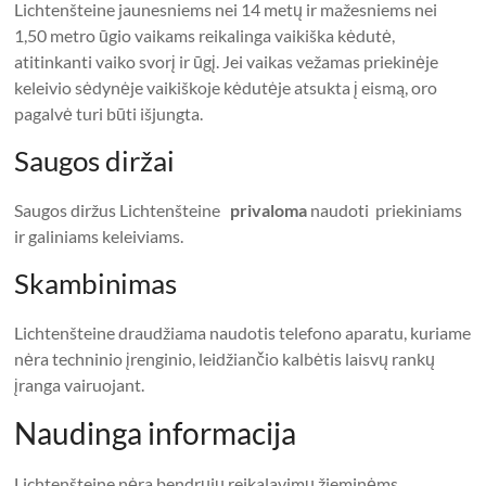
Lichtenšteine ​​jaunesniems nei 14 metų ir mažesniems nei
1,50 metro ūgio vaikams reikalinga vaikiška kėdutė,
atitinkanti vaiko svorį ir ūgį. Jei vaikas vežamas priekinėje
keleivio sėdynėje vaikiškoje kėdutėje atsukta į eismą, oro
pagalvė turi būti išjungta.
Saugos diržai
Saugos diržus Lichtenšteine
​​privaloma
naudoti priekiniams
ir galiniams keleiviams.
Skambinimas
Lichtenšteine ​​draudžiama naudotis telefono aparatu, kuriame
nėra techninio įrenginio, leidžiančio kalbėtis laisvų rankų
įranga vairuojant.
Naudinga informacija
Lichtenšteine ​​nėra bendrųjų reikalavimų žieminėms