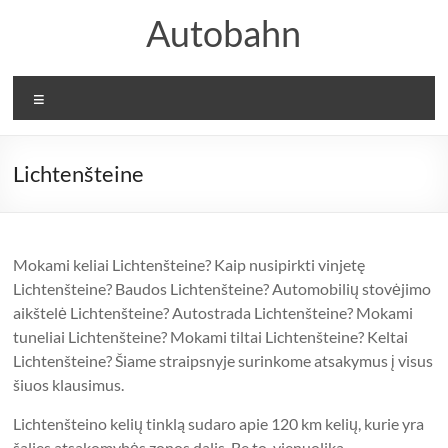
Skip
Autobahn
to
content
Meniu
Lichtenšteine
Mokami keliai Lichtenšteine? Kaip nusipirkti vinjetę
Lichtenšteine? Baudos Lichtenšteine? Automobilių stovėjimo
aikštelė Lichtenšteine? Autostrada Lichtenšteine? Mokami
tuneliai Lichtenšteine? Mokami tiltai Lichtenšteine? Keltai
Lichtenšteine? Šiame straipsnyje surinkome atsakymus į visus
šiuos klausimus.
Lichtenšteino kelių tinklą sudaro apie 120 km kelių, kurie yra
šalies atsakomybės zonos dalis. Be to, vienuolika