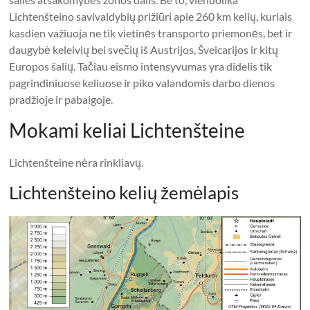
Lichtenšteino savivaldybių prižiūri apie 260 km kelių, kuriais
kasdien važiuoja ne tik vietinės transporto priemonės, bet ir
daugybė keleivių bei svečių iš Austrijos, Šveicarijos ir kitų
Europos šalių. Tačiau eismo intensyvumas yra didelis tik
pagrindiniuose keliuose ir piko valandomis darbo dienos
pradžioje ir pabaigoje.
Mokami keliai Lichtenšteine
Lichtenšteine ​​nėra rinkliavų.
Lichtenšteino kelių žemėlapis