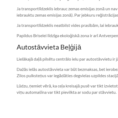
Ja transportlīdzeklis iebrauc zemas emisijas zonā un nav i
iebrauktu zemas emisijas zonā). Par jebkuru reģistrācija
Ja transportlīdzeklis neatbilst vides prasībām, lai iebrau
Papildus Briselei līdzīga ekoloģiskā zona ir arī Antverpen
Autostāvvieta Beļģijā
Lielākajā daļā pilsētu centrālo ielu par autostāvvietu ir
Dažās ielās autostāvvieta var būt bezmaksas, bet ierobež
Zilos pulksteņus var iegādāties degvielas uzpildes stacijā
Lūdzu, ņemiet vērā, ka ceļa kreisajā pusē var tikt izvieto
viņu automašīna var tikt pievilkta ar sodu par stāvvietu.