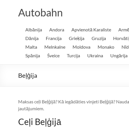
Skip
to
Autobahn
content
Albānija
Andora
Apvienotā Karaliste
Armē
Dānija
Francija
Grieķija
Gruzija
Horvāti
Malta
Melnkalne
Moldova
Monako
Nīd
Spānija
Šveice
Turcija
Ukraina
Ungārija
Beļģija
Maksas ceļi Beļģijā? Kā iegādāties vinjeti Beļģijā? Naud
jautājumiem.
Ceļi Beļģijā