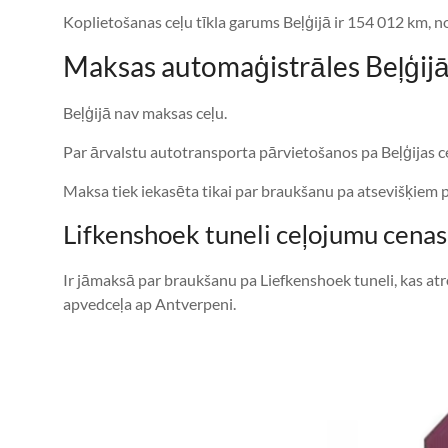
Koplietošanas ceļu tīkla garums Beļģijā ir 154 012 km, no
Maksas automaģistrāles Beļģij
Beļģijā nav maksas ceļu.
Par ārvalstu autotransporta pārvietošanos pa Beļģijas c
Maksa tiek iekasēta tikai par braukšanu pa atsevišķiem
Lifkenshoek tuneli ceļojumu cenas
Ir jāmaksā par braukšanu pa Liefkenshoek tuneli, kas atr
apvedceļa ap Antverpeni.