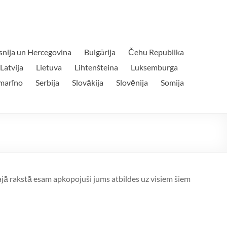
snija un Hercegovina
Bulgārija
Čehu Republika
Latvija
Lietuva
Lihtenšteina
Luksemburga
marīno
Serbija
Slovākija
Slovēnija
Somija
Šajā rakstā esam apkopojuši jums atbildes uz visiem šiem