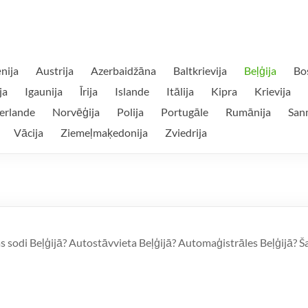
nija
Austrija
Azerbaidžāna
Baltkrievija
Beļģija
Bo
ja
Igaunija
Īrija
Islande
Itālija
Kipra
Krievija
erlande
Norvēģija
Polija
Portugāle
Rumānija
San
Vācija
Ziemeļmaķedonija
Zviedrija
as sodi Beļģijā? Autostāvvieta Beļģijā? Automaģistrāles Beļģijā? 