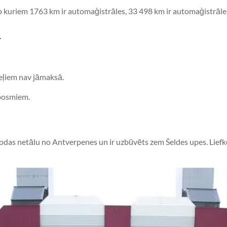
 kuriem 1763 km ir automaģistrāles, 33 498 km ir automaģistrāles u
ā
eļiem nav jāmaksā.
 posmiem.
odas netālu no Antverpenes un ir uzbūvēts zem Šeldes upes. Liefke