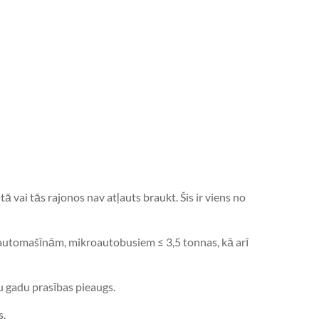
tā vai tās rajonos nav atļauts braukt. Šis ir viens no
m automašīnām, mikroautobusiem ≤ 3,5 tonnas, kā arī
u gadu prasības pieaugs.
s.