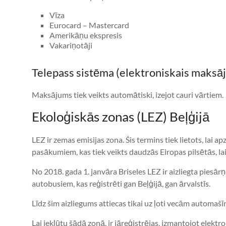
Vīza
Eurocard – Mastercard
Amerikāņu ekspresis
Vakariņotāji
Telepass sistēma (elektroniskais maksā
Maksājums tiek veikts automātiski, izejot cauri vārtiem.
Ekoloģiskās zonas (LEZ) Beļģijā
LEZ ir zemas emisijas zona. Šis termins tiek lietots, lai a
pasākumiem, kas tiek veikts daudzās Eiropas pilsētās, lai
No 2018. gada 1. janvāra Briseles LEZ ir aizliegta piesā
autobusiem, kas reģistrēti gan Beļģijā, gan ārvalstīs.
Līdz šim aizliegums attiecas tikai uz ļoti vecām automa
Lai iekļūtu šādā zonā, ir jāreģistrējas, izmantojot elekt