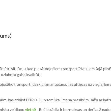
jums)
pzīmētu situāciju, kad piesārņojošiem transportlīdzekļiem šajā pilsē
 uzlabotu gaisa kvalitāti.
rņojošāko transportlīdzekļu izmantošana. Tas attiecas uz vieglajā
šīnām, kas atbilst EURO-1 un zemāka līmeņa prasībām. Taču ar katr
ronisku veidlapu
vietnē
. Reģistrācija ir bezmaksas un derīga 3 gadu