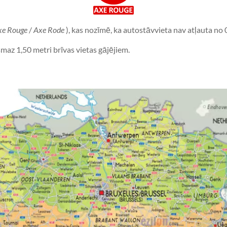
xe Rouge
/
Axe Rode
), kas nozīmē, ka autostāvvieta nav atļauta no 
ismaz 1,50 metri brīvas vietas gājējiem.