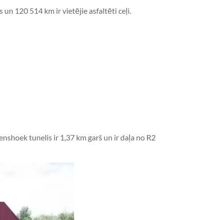
n 120 514 km ir vietējie asfaltēti ceļi.
nshoek tunelis ir 1,37 km garš un ir daļa no R2