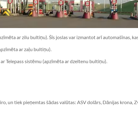
apzīmēta ar zilu bultiņu). Šīs joslas var izmantot arī automašīnas, k
apzīmēta ar zaļu bultiņu).
s ar Telepass sistēmu (apzīmēta ar dzeltenu bultiņu).
iro, un tiek pieņemtas šādas valūtas: ASV dolārs, Dānijas krona, Zvi