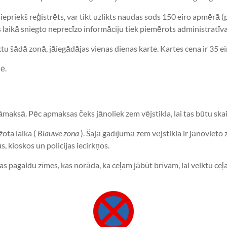
epriekš reģistrēts, var tikt uzlikts naudas sods 150 eiro apmērā (pa
s laikā sniegto neprecīzo informāciju tiek piemērots administratīv
ktu šādā zonā, jāiegādājas vienas dienas karte. Kartes cena ir 35 ei
ē.
 jāmaksā. Pēc apmaksas čeks jānoliek zem vējstikla, lai tas būtu sk
ota laika (
Blauwe zona
). Šajā gadījumā zem vējstikla ir jānovieto z
s, kioskos un policijas iecirkņos.
tas pagaidu zīmes, kas norāda, ka ceļam jābūt brīvam, lai veiktu ceļa