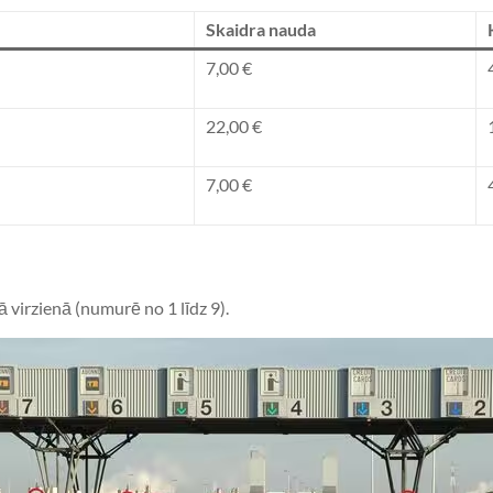
Skaidra nauda
7,00 €
22,00 €
7,00 €
ā virzienā (numurē no 1 līdz 9).