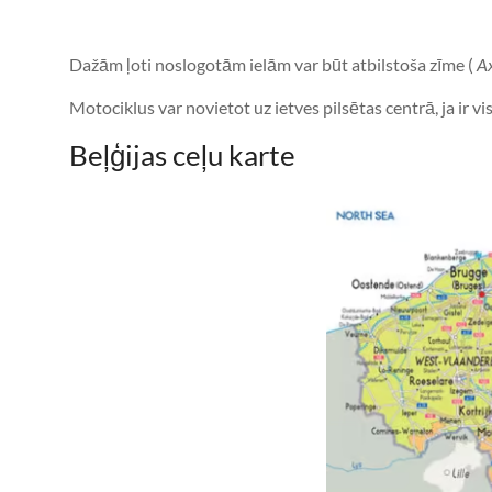
Dažām ļoti noslogotām ielām var būt atbilstoša zīme (
A
Motociklus var novietot uz ietves pilsētas centrā, ja ir v
Beļģijas ceļu karte