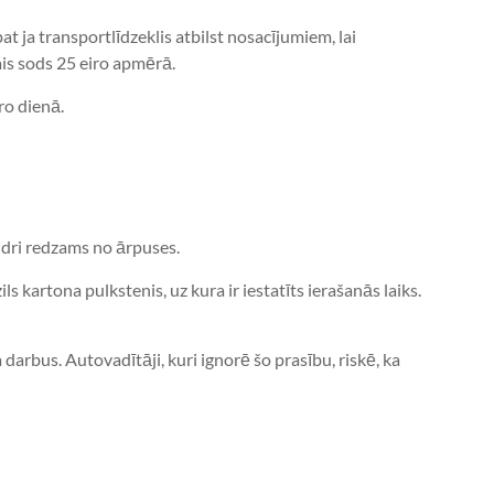
t ja transportlīdzeklis atbilst nosacījumiem, lai
ais sods 25 eiro apmērā.
ro dienā.
aidri redzams no ārpuses.
ils kartona pulkstenis, uz kura ir iestatīts ierašanās laiks.
 darbus. Autovadītāji, kuri ignorē šo prasību, riskē, ka