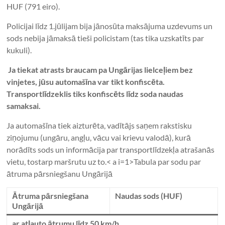
HUF (791 eiro).
Policijai līdz 1.jūlijam bija jānosūta maksājuma uzdevums un
sods nebija jāmaksā tieši policistam (tas tika uzskatīts par
kukuli).
Ja tiekat atrasts braucam pa Ungārijas lielceļiem bez
vinjetes, jūsu automašīna var tikt konfiscēta.
Transportlīdzeklis tiks konfiscēts līdz soda naudas
samaksai.
Ja automašīna tiek aizturēta, vadītājs saņem rakstisku
ziņojumu (ungāru, angļu, vācu vai krievu valodā), kurā
norādīts sods un informācija par transportlīdzekļa atrašanās
vietu, tostarp maršrutu uz to.< a i=1>Tabula par sodu par
ātruma pārsniegšanu Ungārijā
Ātruma pārsniegšana
Naudas sods (HUF)
Ungārijā
ar atļauto ātrumu līdz 50 km/h