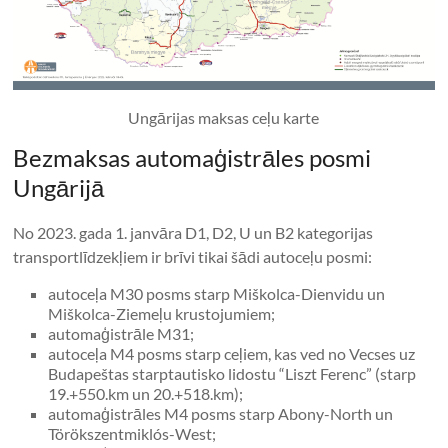
Ungārijas maksas ceļu karte
Bezmaksas automaģistrāles posmi
Ungārijā
No 2023. gada 1. janvāra D1, D2, U un B2 kategorijas
transportlīdzekļiem ir brīvi tikai šādi autoceļu posmi:
autoceļa M30 posms starp Miškolca-Dienvidu un
Miškolca-Ziemeļu krustojumiem;
automaģistrāle M31;
autoceļa M4 posms starp ceļiem, kas ved no Vecses uz
Budapeštas starptautisko lidostu “Liszt Ferenc” (starp
19.+550.km un 20.+518.km);
automaģistrāles M4 posms starp Abony-North un
Törökszentmiklós-West;