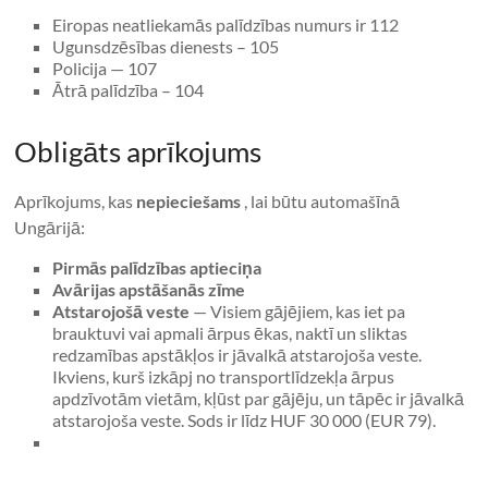
Eiropas neatliekamās palīdzības numurs ir 112
Ugunsdzēsības dienests – 105
Policija — 107
Ātrā palīdzība – 104
Obligāts aprīkojums
Aprīkojums, kas
nepieciešams
, lai būtu automašīnā
Ungārijā:
Pirmās palīdzības aptieciņa
Avārijas apstāšanās zīme
Atstarojošā veste
— Visiem gājējiem, kas iet pa
brauktuvi vai apmali ārpus ēkas, naktī un sliktas
redzamības apstākļos ir jāvalkā atstarojoša veste.
Ikviens, kurš izkāpj no transportlīdzekļa ārpus
apdzīvotām vietām, kļūst par gājēju, un tāpēc ir jāvalkā
atstarojoša veste. Sods ir līdz HUF 30 000 (EUR 79).