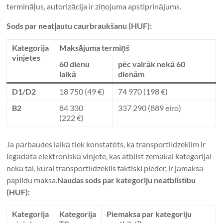
termināļus, autorizācija ir ziņojuma apstiprinājums.
Sods par neatļautu caurbraukšanu (HUF):
Kategorija
Maksājuma termiņš
vinjetes
60 dienu
pēc vairāk nekā 60
laikā
dienām
D1/D2
18 750 (49 €)
74 970 (198 €)
B2
84 330
337 290 (889 eiro)
(222 €)
Ja pārbaudes laikā tiek konstatēts, ka transportlīdzeklim ir
iegādāta elektroniskā vinjete, kas atbilst zemākai kategorijai
nekā tai, kurai transportlīdzeklis faktiski pieder, ir jāmaksā
papildu maksa.
Naudas sods par kategoriju neatbilstību
(HUF):
Kategorija
Kategorija
Piemaksa par kategoriju