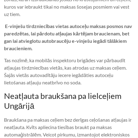
kuros var iebraukt tikai no maksas šosejas posmiem vai vest
uz tiem.
E-vinješu tirdzniecības vietas autoceļu maksas posmos nav
paredzētas, lai pārdotu atļaujas kārtējam braucienam, bet
gan lai atvieglotu autobraucēju e-vinješu iegādi tālākiem
braucieniem.
Tas nozīmē, ka mobilās inspektoru brigādes var pārbaudīt
atļaujas tirdzniecības vietās, kas atrodas uz maksas ceļiem.
Šajās vietās autovadītāju iecere iegādāties autoceļu
lietošanas atļauju neatbrīvo no soda.
Neatļauta braukšana pa lielceļiem
Ungārijā
Braukšana pa maksas ceļiem bez derīgas ceļošanas atļaujas ir
neatļauta. Kvīts apliecina tiesības braukt pa maksas
automaģistrālēm. Veicot pirkumu, izmantojot elektroniskos