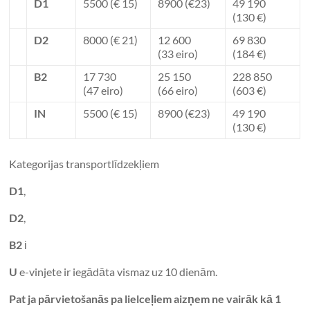
D1
5500 (€ 15)
8900 (€23)
49 190
(130 €)
D2
8000 (€ 21)
12 600
69 830
(33 eiro)
(184 €)
B2
17 730
25 150
228 850
(47 eiro)
(66 eiro)
(603 €)
IN
5500 (€ 15)
8900 (€23)
49 190
(130 €)
Kategorijas transportlīdzekļiem
D1
,
D2
,
B2
і
U
e-vinjete ir iegādāta vismaz uz 10 dienām.
Pat ja pārvietošanās pa lielceļiem aizņem ne vairāk kā 1