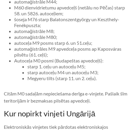
automaģistrāle M44;
M60 dienvidrietumu apvedceļš (netālu no Pēčas) starp
58. un 5826. autoceļiem;
šoseja M76 starp Balatonszentgyörgy un Keszthely-
Fenékpuszta;
automaģistrāle M8;
automaģistrāle M80;
autoceļa M9 posms starp 6. un 51.ceļu;
automaģistrāles M9 apvedceļa posms ap Kaposváras
pilsētu (61. ceļš);
Autoceļa M0 posmi (Budapeštas apvedceļš):
starp 1. ceļu un autoceļu M5;
starp autoceļu M4 un autoceļu M3;
Megyeru tilts (starp 11. un 2. ceļu).
Citām M0 sadaļām nepieciešama derīga e-vinjete. Pašlaik šīm
teritorijām ir bezmaksas pilsētas apvedceļi.
Kur nopirkt vinjeti Ungārijā
Elektroniskās vinjetes tiek pārdotas elektroniskajos