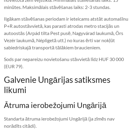
minūtes. Maksimālais stāvēšanas laiks: 2-3 stundas.
Ilgākam stāvēšanas periodam ir ieteicams atstāt automašīnu
P+R autostāvvietā, kas parasti atrodas metro stacijās un
autoostās (Arpád tilta Pest pusē, Nagyvárad laukumā, Örs
Vezér laukumā, Népligetā utt.) no kuras ērti var nokļūt
sabiedriskajā transportā tālākiem braucieniem.
Sods par nepareizu novietošanu stāvvietā līdz HUF 30 000
(EUR 79).
Galvenie Ungārijas satiksmes
likumi
Ātruma ierobežojumi Ungārijā
Standarta ātruma ierobežojumi Ungārijā (ja zīmēs nav
norādīts citādi).