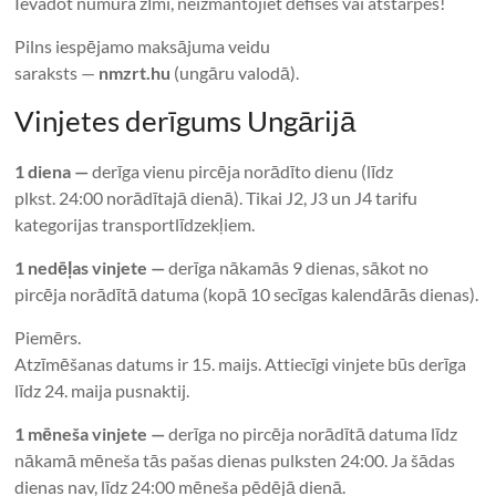
Ievadot numura zīmi, neizmantojiet defises vai atstarpes!
Pilns iespējamo maksājuma veidu
saraksts —
nmzrt.hu
(ungāru valodā).
Vinjetes derīgums Ungārijā
1 diena —
derīga vienu pircēja norādīto dienu (līdz
plkst. 24:00 norādītajā dienā). Tikai J2, J3 un J4 tarifu
kategorijas transportlīdzekļiem.
1 nedēļas vinjete —
derīga nākamās 9 dienas, sākot no
pircēja norādītā datuma (kopā 10 secīgas kalendārās dienas).
Piemērs.
Atzīmēšanas datums ir 15. maijs. Attiecīgi vinjete būs derīga
līdz 24. maija pusnaktij.
1 mēneša vinjete —
derīga no pircēja norādītā datuma līdz
nākamā mēneša tās pašas dienas pulksten 24:00. Ja šādas
dienas nav, līdz 24:00 mēneša pēdējā dienā.