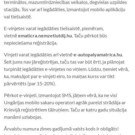
terminālos, mazumtirdzniecības veikalos, degvielas uzpildes
stacijās. Tos var arī iegādāties, izmantojot mobilo aplikāciju
vai tiešsaistē.
E-vinjetes varat iegādāties tiešsaistē, piemēram,
vietnē
ematicra.nemzetiutdij.hu
. Taču pērkot būs
nepieciešama reģistrācija.
Vinjeti varat iegādāties arī vietnē
e-autopalyamatrica.hu
.
Šeit jums nav jāreģistrējas, taču tas var būt ērti, ja plānojat
turpināt iegādāties e-vinjetes no viņiem. Lūdzu, ņemiet vērā,
ka, maksājot par e-vinjeti eiro, to maiņas kurss var tikt
pārvērtēts (par 15-20%).
Pērkot e-vinjeti, izmantojot SMS, jāņem vērā, ka ne visi
Ungārijas mobilo sakaru operatori agrāk pareizi strādāja ar
Krievijā reģistrētiem tālruņiem. Taču ar katru gadu situācija
manāmi uzlabojas.
Ārvalstu numura zīmes gadījumā valsts kods ir obligāts!