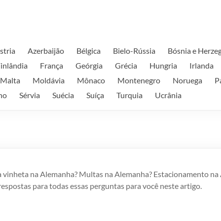
stria
Azerbaijão
Bélgica
Bielo-Rússia
Bósnia e Herze
inlândia
França
Geórgia
Grécia
Hungria
Irlanda
Malta
Moldávia
Mônaco
Montenegro
Noruega
P
no
Sérvia
Suécia
Suíça
Turquia
Ucrânia
 vinheta na Alemanha? Multas na Alemanha? Estacionamento na
spostas para todas essas perguntas para você neste artigo.