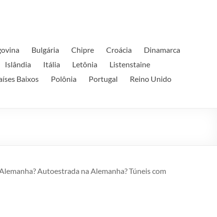
govina
Bulgária
Chipre
Croácia
Dinamarca
Islândia
Itália
Letônia
Listenstaine
aíses Baixos
Polônia
Portugal
Reino Unido
 Alemanha? Autoestrada na Alemanha? Túneis com