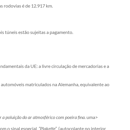
s rodovias é de 12.917 km.
is túneis estão sujeitas a pagamento.
undamentais da UE: a livre circulação de mercadorias e a
los automóveis matriculados na Alemanha, equivalente ao
 a poluição do ar atmosférico com poeira fina.
uma>
com o sinal especial
“Plakette”
(autocolante no interior