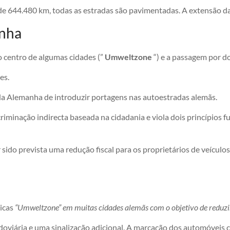
de 644.480 km, todas as estradas são pavimentadas. A extensão da
anha
 centro de algumas cidades (”
Umweltzone
“) e a passagem por do
es.
 da Alemanha de introduzir portagens nas autoestradas alemãs.
criminação indirecta baseada na cidadania e viola dois princípios f
r sido prevista uma redução fiscal para os proprietários de veícu
gicas
“Umweltzone” em muitas cidades alemãs com o objetivo de reduzir
doviária e uma sinalização adicional. A marcação dos automóveis 