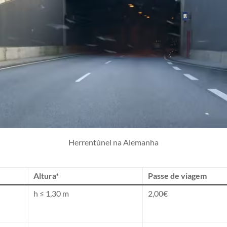
Herrentúnel na Alemanha
Altura*
Passe de viagem
h ≤ 1,30 m
2,00€