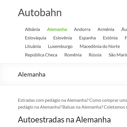
Skip
to
Autobahn
content
Albânia
Alemanha
Andorra
Armênia
Áu
Eslováquia
Eslovênia
Espanha
Estônia
F
Lituânia
Luxemburgo
Macedônia do Norte
República Checa
Romênia
Rússia
São Mari
Alemanha
Estradas com pedágio na Alemanha? Como comprar uma
pedágio na Alemanha? Balsas na Alemanha? Coletamos re
Autoestradas na Alemanha