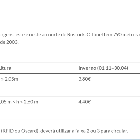
gens leste e oeste ao norte de Rostock. O túnel tem 790 metros 
de 2003.
ltura
Inverno (01.11–30.04)
 ≤ 2,05m
3,80€
,05 m < h < 2,60 m
4,40€
ID ou Oscard), deverá utilizar a faixa 2 ou 3 para circular.