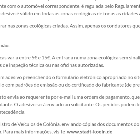
lante com o automóvel correspondente, é regulada pelo Regulamen
desivo é válido em todas as zonas ecológicas de todas as cidades 
r nas zonas ecológicas criadas. Assim, apenas os condutores que
emão.
cas varia entre 5€ e 15€. A entrada numa zona ecológica sem sina
 de inspeção técnica ou nas oficinas autorizadas.
um adesivo preenchendo o formulário eletrônico apropriado no sit
lo com padrões de emissão ou do certificado do fabricante (de pr
isto envia ao requerente por e-mail uma ordem de pagamento, que 
nte. O adesivo será enviado ao solicitante. Os pedidos podem le
ntecedência.
tro de Veículos de Colônia, enviando cópias dos documentos do ve
 Para mais informações, visite
www.stadt-koeln.de