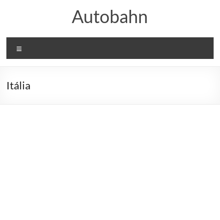
Skip
Autobahn
to
content
Menu
Itália