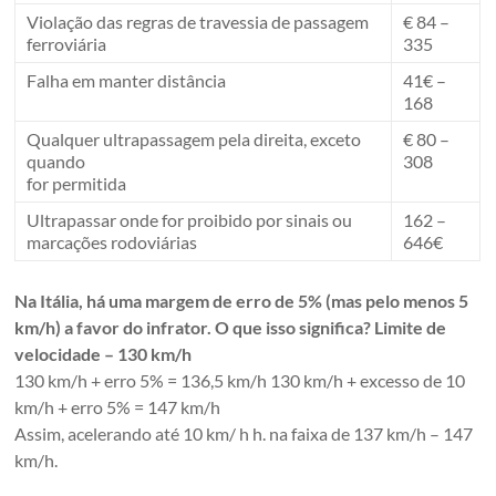
Violação das regras de travessia de passagem
€ 84 –
ferroviária
335
Falha em manter distância
41€ –
168
Qualquer ultrapassagem pela direita, exceto
€ 80 –
quando
308
for permitida
Ultrapassar onde for proibido por sinais ou
162 –
marcações rodoviárias
646€
Na Itália, há uma margem de erro de 5% (mas pelo menos 5
km/h) a favor do infrator. O que isso significa? Limite de
velocidade – 130 km/h
130 km/h + erro 5% = 136,5 km/h 130 km/h + excesso de 10
km/h + erro 5% = 147 km/h
Assim, acelerando até 10 km/ h h. na faixa de 137 km/h – 147
km/h.