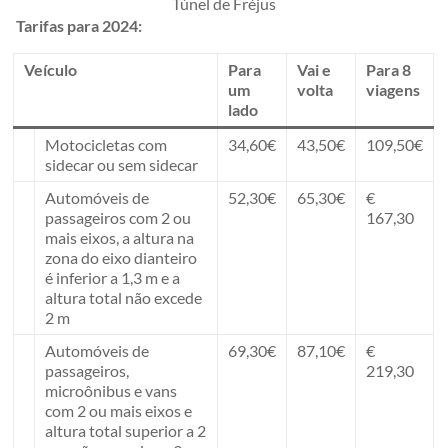
Túnel de Fréjus
Tarifas para 2024:
Veículo
Para
Vai e
Para 8
um
volta
viagens
lado
Motocicletas com
34,60€
43,50€
109,50€
sidecar ou sem sidecar
Automóveis de
52,30€
65,30€
€
passageiros com 2 ou
167,30
mais eixos, a altura na
zona do eixo dianteiro
é inferior a 1,3 m e a
altura total não excede
2 m
Automóveis de
69,30€
87,10€
€
passageiros,
219,30
microônibus e vans
com 2 ou mais eixos e
altura total superior a 2