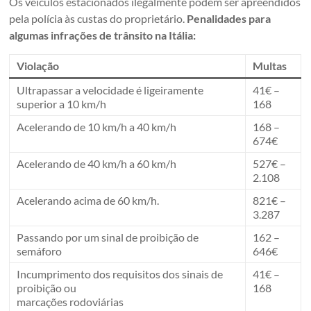
Os veículos estacionados ilegalmente podem ser apreendidos
pela polícia às custas do proprietário.
Penalidades para
algumas infrações de trânsito na Itália:
Violação
Multas
Ultrapassar a velocidade é ligeiramente
41€ –
superior a 10 km/h
168
Acelerando de 10 km/h a 40 km/h
168 –
674€
Acelerando de 40 km/h a 60 km/h
527€ –
2.108
Acelerando acima de 60 km/h.
821€ –
3.287
Passando por um sinal de proibição de
162 –
semáforo
646€
Incumprimento dos requisitos dos sinais de
41€ –
proibição ou
168
marcações rodoviárias