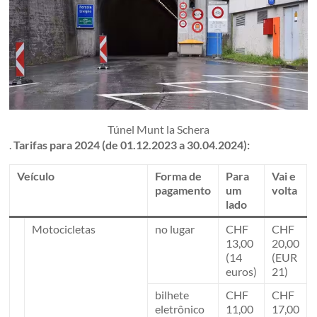
Túnel Munt la Schera
.
Tarifas para 2024 (de 01.12.2023 a 30.04.2024):
Veículo
Forma de
Para
Vai e
pagamento
um
volta
lado
Motocicletas
no lugar
CHF
CHF
13,00
20,00
(14
(EUR
euros)
21)
bilhete
CHF
CHF
eletrônico
11,00
17,00