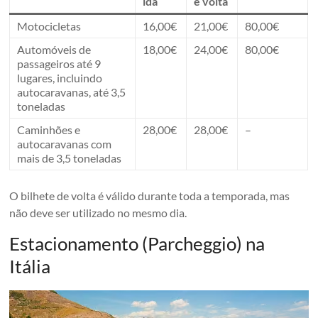
ida
e volta
Motocicletas
16,00€
21,00€
80,00€
Automóveis de
18,00€
24,00€
80,00€
passageiros até 9
lugares, incluindo
autocaravanas, até 3,5
toneladas
Caminhões e
28,00€
28,00€
–
autocaravanas com
mais de 3,5 toneladas
O bilhete de volta é válido durante toda a temporada, mas
não deve ser utilizado no mesmo dia.
Estacionamento (Parcheggio) na
Itália