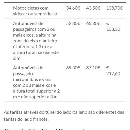
Motocicletas com
34,60€
43,50€
108,70€
sidecar ou sem sidecar
Automóveis de
52,30€
65,30€
€
passageiros com 2 ou
163,30
mais eixos, a altura na
zona do eixo dianteiro
é inferior a 1,3 m e a
altura total não excede
2 m
Automóveis de
69,30€
87,10€
€
passageiros,
217,60
microônibus e vans
com 2 ou mais eixos e
altura total superior a 2
m e não superior a 3 m
As tarifas através do túnel do lado italiano são diferentes das
tarifas do lado francês.