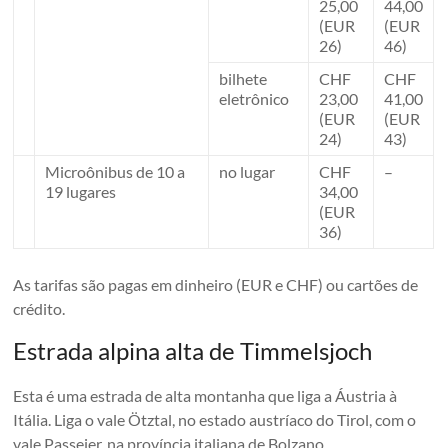
25,00
44,00
(EUR
(EUR
26)
46)
bilhete
CHF
CHF
eletrônico
23,00
41,00
(EUR
(EUR
24)
43)
Microônibus de 10 a
no lugar
CHF
–
19 lugares
34,00
(EUR
36)
As tarifas são pagas em dinheiro (EUR e CHF) ou cartões de
crédito.
Estrada alpina alta de Timmelsjoch
Esta é uma estrada de alta montanha que liga a Áustria à
Itália. Liga o vale Ötztal, no estado austríaco do Tirol, com o
vale Passeier, na província italiana de Bolzano.