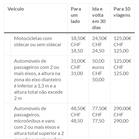
Veículo
Para
Ida e
Para 10
um
volta
viagens
lado
em 30
dias
Motocicletas com
18,50€
24,50€
125,00€
sidecar ou sem sidecar
CHF
CHF
CHF
18,50
24,50
125,00
Automóveis de
31,00€
50,00
125,00€
passageiros com 2 ou
CHF
euros
CHF
mais eixos, a altura na
31,00
CHF
125,00
zona do eixo dianteiro
50,00
é inferior a 1,3 m e a
altura total não excede
2 m
Automóveis de
48,50€
77,50€
290,00€
passageiros,
CHF
CHF
CHF
microônibus e vans
48,50
77,50
290,00
com 2 ou mais eixos e
altura total superior a 2