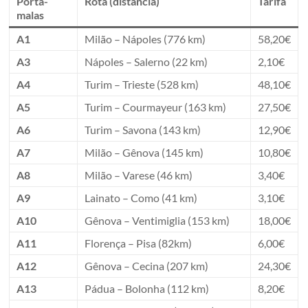
Porta-
Rota (distância)
Tarifa
malas
A1
Milão – Nápoles (776 km)
58,20€
A3
Nápoles – Salerno (22 km)
2,10€
A4
Turim – Trieste (528 km)
48,10€
A5
Turim – Courmayeur (163 km)
27,50€
A6
Turim – Savona (143 km)
12,90€
A7
Milão – Gênova (145 km)
10,80€
A8
Milão – Varese (46 km)
3,40€
A9
Lainato – Como (41 km)
3,10€
A10
Gênova – Ventimiglia (153 km)
18,00€
A11
Florença – Pisa (82km)
6,00€
A12
Gênova – Cecina (207 km)
24,30€
A13
Pádua – Bolonha (112 km)
8,20€