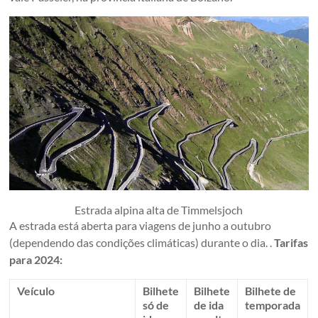
Estrada alpina alta de Timmelsjoch
A estrada está aberta para viagens de junho a outubro
(dependendo das condições climáticas) durante o dia. .
Tarifas
para 2024:
Veículo
Bilhete
Bilhete
Bilhete de
só de
de ida
temporada