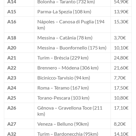
A14
Bolonha – Taranto (732 km)
54,90€
A15
Parma-La Spezia (108 km)
13,90€
A16
Nápoles – Canosa di Puglia (194
15,30€
km)
A18
Messina – Catânia (78 km)
3,70€
A20
Messina – Buonfornello (175 km)
10,10€
A21
Turim – Bréscia (229 km)
24,80€
A22
Brennero – Módena (306 km)
21,60€
A23
Bicinicco-Tarvisio (94 km)
7,70€
A24
Roma – Téramo (167 km)
17,50€
A25
Torano-Pescara (103 km)
10,80€
A26
Gênova – Gravellona Toce (211
17,10€
km)
A27
Veneza – Belluno (90km)
8,20€
A32
Turim – Bardonecchia (95km)
14,10€