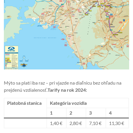
Mýto sa platí iba raz – pri vjazde na diaľnicu bez ohľadu na
prejdenú vzdialenosť.
Tarify na rok 2024:
Platobná stanica
Kategória vozidla
1
2
3
4
1,40 €
2,80 €
7,10 €
11,30 €