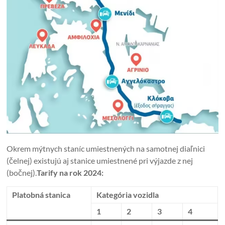
Okrem mýtnych staníc umiestnených na samotnej diaľnici
(čelnej) existujú aj stanice umiestnené pri výjazde z nej
(bočnej).
Tarify na rok 2024:
Platobná stanica
Kategória vozidla
1
2
3
4