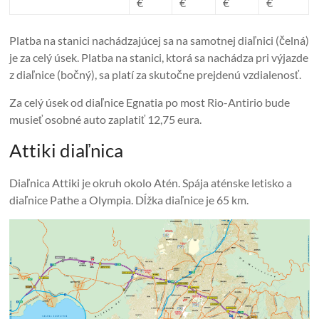
€
€
€
€
Platba na stanici nachádzajúcej sa na samotnej diaľnici (čelná)
je za celý úsek. Platba na stanici, ktorá sa nachádza pri výjazde
z diaľnice (bočný), sa platí za skutočne prejdenú vzdialenosť.
Za celý úsek od diaľnice Egnatia po most Rio-Antirio bude
musieť osobné auto zaplatiť 12,75 eura.
Attiki diaľnica
Diaľnica Attiki je okruh okolo Atén. Spája aténske letisko a
diaľnice Pathe a Olympia. Dĺžka diaľnice je 65 km.