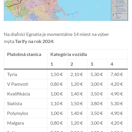
Na diaľnici Egnatia je momentálne 14 miest na výber
mýta.
Tarify na rok 2024:
Platobná stanica
Kategória vozidla
1
2
3
4
Tyria
1,50 €
2,10 €
5,30 €
7,40 €
V Pamvoti
0,80 €
1,20 €
3,00 €
4,20 €
Kvalifikácia
1,00 €
1,40 €
3,50 €
4,90 €
Siatista
1,10 €
1,50 €
3,80 €
5,30 €
Polymylos
1,00 €
1,40 €
3,50 €
4,90 €
Malgara
0,80 €
1,20 €
3,00 €
4,20 €