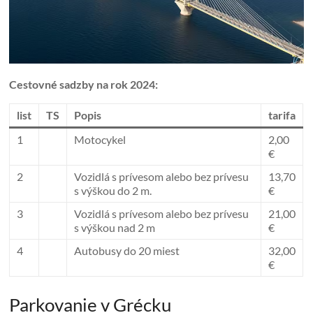
Cestovné sadzby na rok 2024:
list
TS
Popis
tarifa
1
Motocykel
2,00
€
2
Vozidlá s prívesom alebo bez prívesu
13,70
s výškou do 2 m.
€
3
Vozidlá s prívesom alebo bez prívesu
21,00
s výškou nad 2 m
€
4
Autobusy do 20 miest
32,00
€
Parkovanie v Grécku