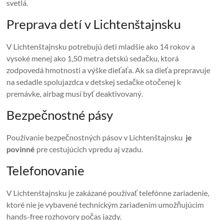
svetlá.
Preprava detí v Lichtenštajnsku
V Lichtenštajnsku potrebujú deti mladšie ako 14 rokov a
vysoké menej ako 1,50 metra detskú sedačku, ktorá
zodpovedá hmotnosti a výške dieťaťa. Ak sa dieťa prepravuje
na sedadle spolujazdca v detskej sedačke otočenej k
premávke, airbag musí byť deaktivovaný.
Bezpečnostné pásy
Používanie bezpečnostných pásov v Lichtenštajnsku
je
povinné
pre cestujúcich vpredu aj vzadu.
Telefonovanie
V Lichtenštajnsku je zakázané používať telefónne zariadenie,
ktoré nie je vybavené technickým zariadením umožňujúcim
hands-free rozhovory počas jazdy.