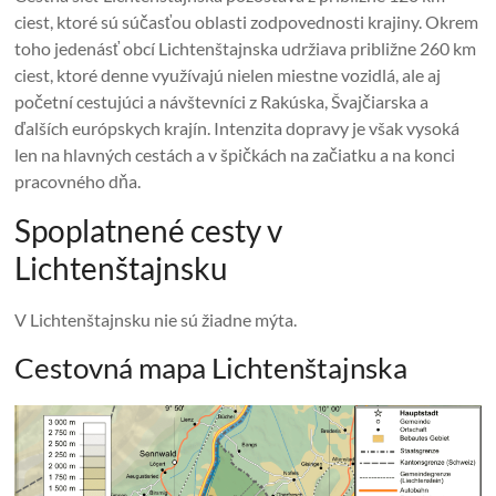
ciest, ktoré sú súčasťou oblasti zodpovednosti krajiny. Okrem
toho jedenásť obcí Lichtenštajnska udržiava približne 260 km
ciest, ktoré denne využívajú nielen miestne vozidlá, ale aj
početní cestujúci a návštevníci z Rakúska, Švajčiarska a
ďalších európskych krajín. Intenzita dopravy je však vysoká
len na hlavných cestách a v špičkách na začiatku a na konci
pracovného dňa.
Spoplatnené cesty v
Lichtenštajnsku
V Lichtenštajnsku nie sú žiadne mýta.
Cestovná mapa Lichtenštajnska