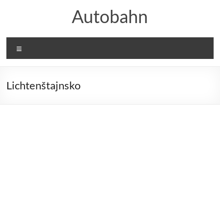
Prejsť
Autobahn
na
obsah
Menu
Lichtenštajnsko