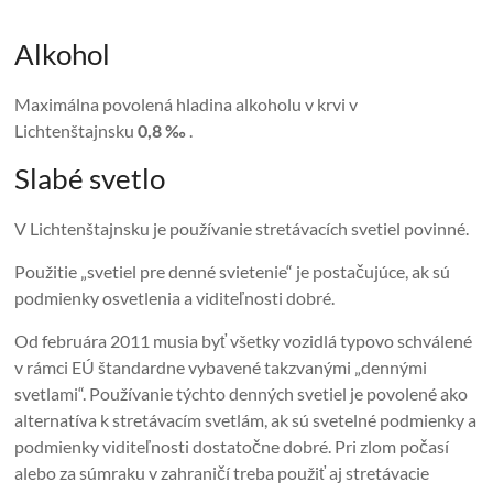
Alkohol
Maximálna povolená hladina alkoholu v krvi v
Lichtenštajnsku
0,8 ‰
.
Slabé svetlo
V Lichtenštajnsku je používanie stretávacích svetiel povinné.
Použitie „svetiel pre denné svietenie“ je postačujúce, ak sú
podmienky osvetlenia a viditeľnosti dobré.
Od februára 2011 musia byť všetky vozidlá typovo schválené
v rámci EÚ štandardne vybavené takzvanými „dennými
svetlami“. Používanie týchto denných svetiel je povolené ako
alternatíva k stretávacím svetlám, ak sú svetelné podmienky a
podmienky viditeľnosti dostatočne dobré. Pri zlom počasí
alebo za súmraku v zahraničí treba použiť aj stretávacie