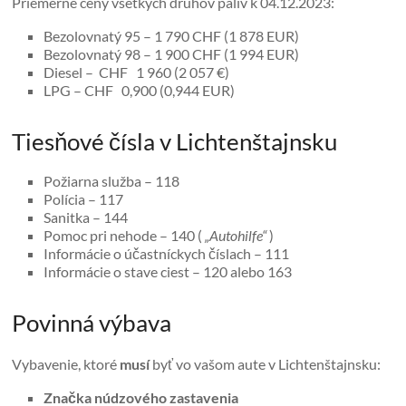
Priemerné ceny všetkých druhov palív k 04.12.2023:
Bezolovnatý 95 – 1 790 CHF (1 878 EUR)
Bezolovnatý 98 – 1 900 CHF (1 994 EUR)
Diesel – CHF 1 960 (2 057 €)
LPG – CHF 0,900 (0,944 EUR)
Tiesňové čísla v Lichtenštajnsku
Požiarna služba – 118
Polícia – 117
Sanitka – 144
Pomoc pri nehode – 140 (
„Autohilfe“
)
Informácie o účastníckych číslach – 111
Informácie o stave ciest – 120 alebo 163
Povinná výbava
Vybavenie, ktoré
musí
byť vo vašom aute v Lichtenštajnsku:
Značka núdzového zastavenia