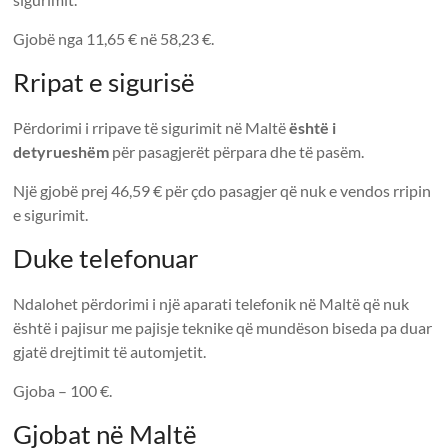
Gjobë nga 11,65 € në 58,23 €.
Rripat e sigurisë
Përdorimi i rripave të sigurimit në Maltë
është i
detyrueshëm
për pasagjerët përpara dhe të pasëm.
Një gjobë prej 46,59 € për çdo pasagjer që nuk e vendos rripin
e sigurimit.
Duke telefonuar
Ndalohet përdorimi i një aparati telefonik në Maltë që nuk
është i pajisur me pajisje teknike që mundëson biseda pa duar
gjatë drejtimit të automjetit.
Gjoba – 100 €.
Gjobat në Maltë