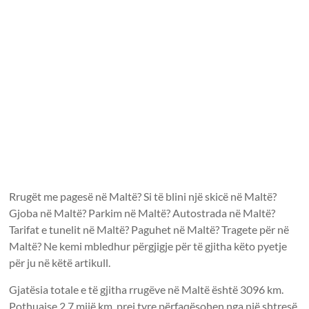
Rrugët me pagesë në Maltë? Si të blini një skicë në Maltë?
Gjoba në Maltë? Parkim në Maltë? Autostrada në Maltë?
Tarifat e tunelit në Maltë? Paguhet në Maltë? Tragete për në
Maltë? Ne kemi mbledhur përgjigje për të gjitha këto pyetje
për ju në këtë artikull.
Gjatësia totale e të gjitha rrugëve në Maltë është 3096 km.
Pothuajse 2.7 mijë km. prej tyre përfaqësohen nga një shtresë