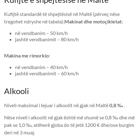
Kufijtë standardë të shpejtësisë në Maltë (përveç nëse
tregohet ndryshe në tabela).
Makinat dhe motoçikletat:
në vendbanim – 50 km/h
jashtë vendbanimit – 80 km/h
Makina me rimorkio:
në vendbanim – 40 km/h
jashtë vendbanimit – 60 km/h
Alkooli
Niveli maksimal i lejuar i alkoolit në gjak në Maltë
0,8 ‰
.
Nëse niveli i alkoolit në gjak është më shumë se 0,8 ‰ dhe më
pak se 1,0 ‰, atëherë gjoba do të jetë 1200 € dhe/ose burgim
deri në 3 muaj.