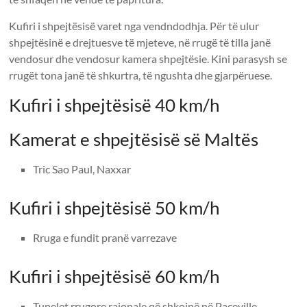
Kufiri i shpejtësisë varet nga vendndodhja. Për të ulur
shpejtësinë e drejtuesve të mjeteve, në rrugë të tilla janë
vendosur dhe vendosur kamera shpejtësie. Kini parasysh se
rrugët tona janë të shkurtra, të ngushta dhe gjarpëruese.
Kufiri i shpejtësisë 40 km/h
Kamerat e shpejtësisë së Maltës
Tric Sao Paul, Naxxar
Kufiri i shpejtësisë 50 km/h
Rruga e fundit pranë varrezave
Kufiri i shpejtësisë 60 km/h
Tunelet rrugore rajonale që shkojnë në Paceville