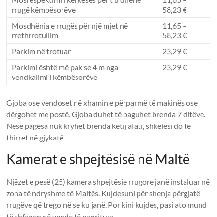
rrugë këmbësorëve
58,23 €
Mosdhënia e rrugës për një mjet në
11,65 –
rrethrrotullim
58,23 €
Parkim në trotuar
23,29 €
Parkimi është më pak se 4 m nga
23,29 €
vendkalimi i këmbësorëve
Gjoba ose vendoset në xhamin e përparmë të makinës ose
dërgohet me postë. Gjoba duhet të paguhet brenda 7 ditëve.
Nëse pagesa nuk kryhet brenda këtij afati, shkelësi do të
thirret në gjykatë.
Kamerat e shpejtësisë në Maltë
Njëzet e pesë (25) kamera shpejtësie rrugore janë instaluar në
zona të ndryshme të Maltës. Kujdesuni për shenja përgjatë
rrugëve që tregojnë se ku janë. Por kini kujdes, pasi ato mund
të shfaqen në vende të papritura.