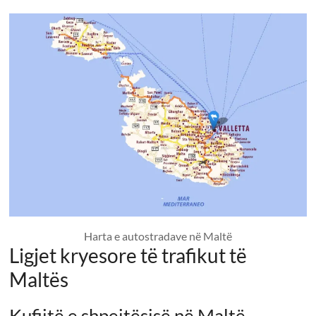
Harta e autostradave në Maltë
Ligjet kryesore të trafikut të
Maltës
Kufijtë e shpejtësisë në Maltë