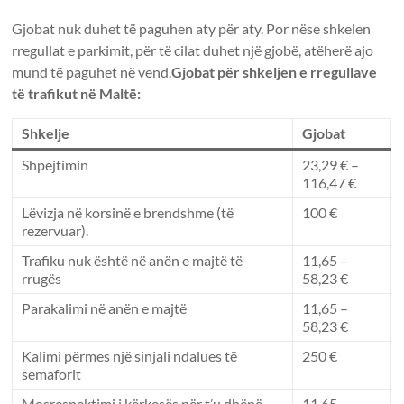
Gjobat nuk duhet të paguhen aty për aty. Por nëse shkelen
rregullat e parkimit, për të cilat duhet një gjobë, atëherë ajo
mund të paguhet në vend.
Gjobat për shkeljen e rregullave
të trafikut në Maltë:
Shkelje
Gjobat
Shpejtimin
23,29 € –
116,47 €
Lëvizja në korsinë e brendshme (të
100 €
rezervuar).
Trafiku nuk është në anën e majtë të
11,65 –
rrugës
58,23 €
Parakalimi në anën e majtë
11,65 –
58,23 €
Kalimi përmes një sinjali ndalues ​​të
250 €
semaforit
Mosrespektimi i kërkesës për t’u dhënë
11,65 –