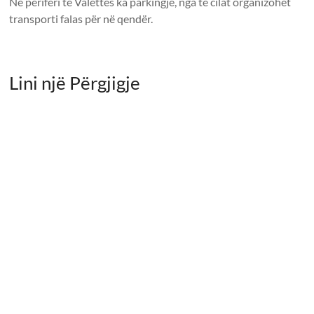
Në periferi të Valettës ka parkingje, nga të cilat organizohet
transporti falas për në qendër.
Lini një Përgjigje