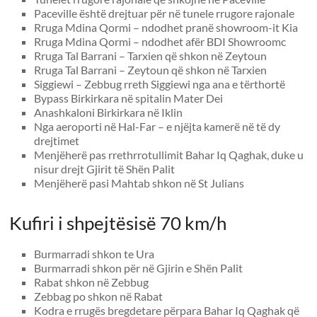
Paceville është drejtuar për në tunele rrugore rajonale
Rruga Mdina Qormi – ndodhet pranë showroom-it Kia
Rruga Mdina Qormi – ndodhet afër BDI Showroomc
Rruga Tal Barrani – Tarxien që shkon në Zeytoun
Rruga Tal Barrani – Zeytoun që shkon në Tarxien
Siggiewi – Zebbug rreth Siggiewi nga ana e tërthortë
Bypass Birkirkara në spitalin Mater Dei
Anashkaloni Birkirkara në Iklin
Nga aeroporti në Hal-Far – e njëjta kamerë në të dy
drejtimet
Menjëherë pas rrethrrotullimit Bahar Iq Qaghak, duke u
nisur drejt Gjirit të Shën Palit
Menjëherë pasi Mahtab shkon në St Julians
Kufiri i shpejtësisë 70 km/h
Burmarradi shkon te Ura
Burmarradi shkon për në Gjirin e Shën Palit
Rabat shkon në Zebbug
Zebbag po shkon në Rabat
Kodra e rrugës bregdetare përpara Bahar Iq Qaghak që