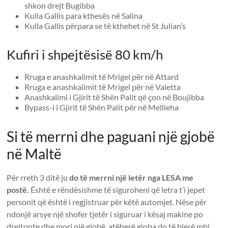
shkon drejt Bugibba
Kulla Gallis para kthesës në Salina
Kulla Gallis përpara se të kthehet në St Julian’s
Kufiri i shpejtësisë 80 km/h
Rruga e anashkalimit të Mrigel për në Attard
Rruga e anashkalimit të Mrigel për në Valetta
Anashkalimi i Gjirit të Shën Palit që çon në Boujibba
Bypass-i i Gjirit të Shën Palit për në Mellieha
Si të merrni dhe paguani një gjobë
në Maltë
Për rreth 3 ditë ju
do të merrni një letër nga LESA me
postë.
Është e rëndësishme të siguroheni që letra t’i jepet
personit që është i regjistruar për këtë automjet. Nëse për
ndonjë arsye një shofer tjetër i siguruar i kësaj makine po
drejtonte dhe mori një gjobë, atëherë gjoba do të bjerë mbi