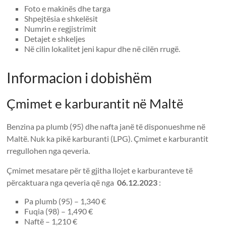
Foto e makinës dhe targa
Shpejtësia e shkelësit
Numrin e regjistrimit
Detajet e shkeljes
Në cilin lokalitet jeni kapur dhe në cilën rrugë.
Informacion i dobishëm
Çmimet e karburantit në Maltë
Benzina pa plumb (95) dhe nafta janë të disponueshme në
Maltë. Nuk ka pikë karburanti (LPG). Çmimet e karburantit
rregullohen nga qeveria.
Çmimet mesatare për të gjitha llojet e karburanteve të
përcaktuara nga qeveria që nga
06.12.2023
:
Pa plumb (95) – 1,340 €
Fuqia (98) – 1,490 €
Naftë – 1,210 €