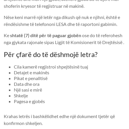
shoferin kryesor të regjistruar në makinë.
Nëse keni marrë një letër nga dikush që nuk e njihni, është e
rëndësishme të telefononi LESA dhe të raportoni gabimin.
Ke
shtatë (7) ditë për të paguar gjobën
ose do të referohesh
nga gjykata rajonale sipas Ligjit të Komisionerit të Drejtësisë .
Për çfarë do të dëshmojë letra?
Cila kamerë regjistroi shpejtësinë tuaj
Detajet e makinës
Pikat e penalltisë
Data dhe ora
Një sasi e mirë
Shkelje
Pagesa e gjobës
Krahas letrës i bashkëlidhet edhe një dokument tjetër që
konfirmon shkeljen.