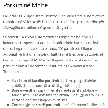
Parkim në Maltë
Në vitin 2007, një sistem i kontrolluar i aksesit të automjeteve
u zbatua në Valetta për të reduktuar kohën e parkimit dhe për
të zvogëluar trafikun në qendër të qytetit.
Sistemi KDA lexon automatikisht targën me ndihmën e
kamerave të specializuara për monitorimin kur makina hyn
dhe del nga zonat e kontrolluara. Më pas sistemi llogarit
automatikisht kohën e qëndrimit të makinës brenda zonës së
kontrolluar nga KDA. Më pas llogarit tarifat e aksesit dhe
parkimit bazuar në tarifat e lëshuara nga Administrata e
Transportit.
Hapësira të bardha parkimi:
parkim i përgjithshëm
publik (i disponueshëm në të gjithë ishujt)
Bojë e verdhë:
parkimi është rreptësisht i ndaluar –
zakonisht vija të dyfishta të verdha. Do t’i gjeni aty ku ka
garazhe dhe afër skajeve të rrugës
Zonat e gjelbërta të parkimit:
janë për banorët dhe janë