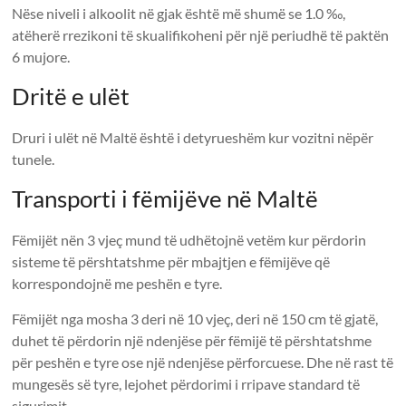
Nëse niveli i alkoolit në gjak është më shumë se 1.0 ‰,
atëherë rrezikoni të skualifikoheni për një periudhë të paktën
6 mujore.
Dritë e ulët
Druri i ulët në Maltë është i detyrueshëm kur vozitni nëpër
tunele.
Transporti i fëmijëve në Maltë
Fëmijët nën 3 vjeç mund të udhëtojnë vetëm kur përdorin
sisteme të përshtatshme për mbajtjen e fëmijëve që
korrespondojnë me peshën e tyre.
Fëmijët nga mosha 3 deri në 10 vjeç, deri në 150 cm të gjatë,
duhet të përdorin një ndenjëse për fëmijë të përshtatshme
për peshën e tyre ose një ndenjëse përforcuese. Dhe në rast të
mungesës së tyre, lejohet përdorimi i rripave standard të
sigurimit.