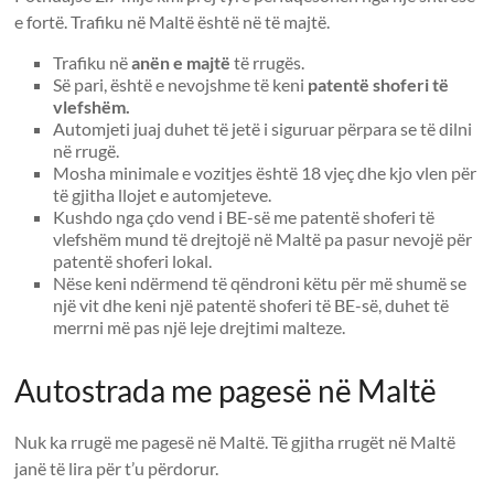
e fortë. Trafiku në Maltë është në të majtë.
Trafiku në
anën e majtë
të rrugës.
Së pari, është e nevojshme të keni
patentë shoferi të
vlefshëm.
Automjeti juaj duhet të jetë i siguruar përpara se të dilni
në rrugë.
Mosha minimale e vozitjes është 18 vjeç dhe kjo vlen për
të gjitha llojet e automjeteve.
Kushdo nga çdo vend i BE-së me patentë shoferi të
vlefshëm mund të drejtojë në Maltë pa pasur nevojë për
patentë shoferi lokal.
Nëse keni ndërmend të qëndroni këtu për më shumë se
një vit dhe keni një patentë shoferi të BE-së, duhet të
merrni më pas një leje drejtimi malteze.
Autostrada me pagesë në Maltë
Nuk ka rrugë me pagesë në Maltë. Të gjitha rrugët në Maltë
janë të lira për t’u përdorur.