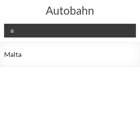
Skip
Autobahn
to
content
Menu
Malta