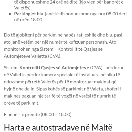
të disponueshme 24 orë në ditë (kjo vlen për banorët e
Valetës).
Parkingjet blu
janë të disponueshme nga ora 08:00 deri
në orën 18:00.
Do të gjobiteni për parkim në hapësirat jeshile dhe blu, pasi
ato janë vetëm për një numër të kufizuar personash. Ato
monitorohen nga Sistemi i Kontrollit të Qasjes së
Automjeteve Valletta (CVA).
Sistemi
Kontrolli i Qasjes së Automjeteve
(CVA) i përdorur
në Valletta përdor kamera speciale të instaluara në pika të
ndryshme përreth Valetës për të monitoruar makinat që
hyjnë dhe dalin. Sipas kohës së parkimit në Valeta, shoferi i
makinës paguan një tarifë të vogël në varësi të numrit të
orëve të parkimit.
E hënë – e premte (08:00 – 18:00)
Harta e autostradave në Maltë