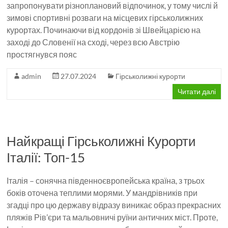
запропонувати різноплановий відпочинок, у тому числі й
зимові спортивні розваги на місцевих гірськолижних
курортах. Починаючи від кордонів зі Швейцарією на
заході до Словенії на сході, через всю Австрію
простягнувся пояс
admin
27.07.2024
Гірськолижні курорти
Читати далі
Найкращі Гірськолижні Курорти
Італії: Топ-15
Італія – сонячна південноєвропейська країна, з трьох
боків оточена теплими морями. У мандрівників при
згадці про цю державу відразу виникає образ прекрасних
пляжів Рів’єри та мальовничі руїни античних міст. Проте,