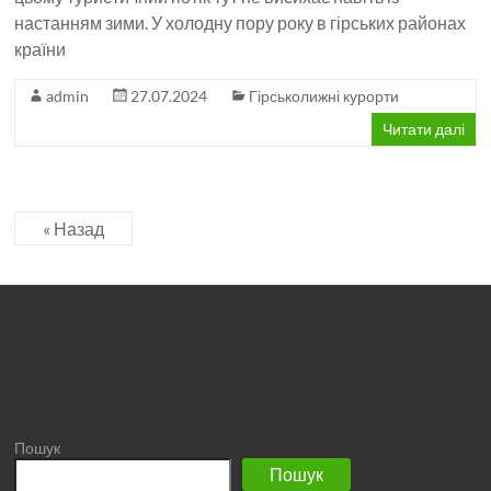
настанням зими. У холодну пору року в гірських районах
країни
admin
27.07.2024
Гірськолижні курорти
Читати далі
« Назад
Пошук
Пошук