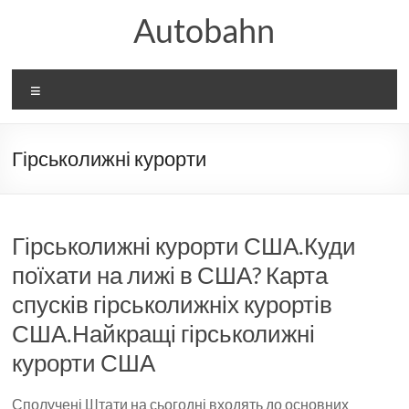
Перейти
Autobahn
до
вмісту
Меню
Гірськолижні курорти
Гірськолижні курорти США.Куди
поїхати на лижі в США? Карта
спусків гірськолижніх курортів
США.Найкращі гірськолижні
курорти США
Сполучені Штати на сьогодні входять до основних