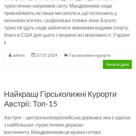
туристичних напрямків світу. Мандрівників сюди
приваблюють не лише мегаполіси, що потопають у
неонових вогнях, і рафіновані пляжні зони. Багато
туристів їдуть сюди зайнятися зимовими видами спорту,
благо в США для цього створено всі можливості. У країні
є
admin
27.07.2024
Гірськолижні курорти
Читати далі
Найкращі Гірськолижні Курорти
Австрії: Топ-15
Австрія – центральноєвропейська держава, яка є однією
з найбільших «туристичних держав»
континенту. Мандрівникам ця країна готова