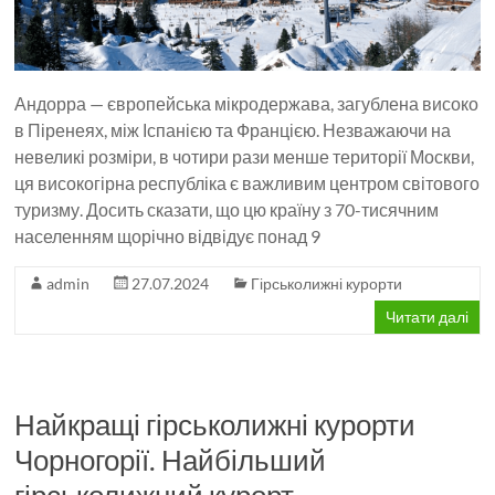
Андорра — європейська мікродержава, загублена високо
в Піренеях, між Іспанією та Францією. Незважаючи на
невеликі розміри, в чотири рази менше території Москви,
ця високогірна республіка є важливим центром світового
туризму. Досить сказати, що цю країну з 70-тисячним
населенням щорічно відвідує понад 9
admin
27.07.2024
Гірськолижні курорти
Читати далі
Найкращі гірськолижні курорти
Чорногорії. Найбільший