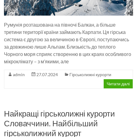
Румунія розташована на півночі Балкан, а більше
третини території країни займають Карпати. Ця гірська
система є другою за величиною в Європі, поступаючись
за довжиною лише Альпам. Близькість до теплого
Чорного моря сприяє створенню в цих краях особливого
мікроклімату – з м’якими, але
admin
27.07.2024
Гірськолижні курорти
Читати далі
Найкращі гірськолижні курорти
Словаччини. Найбільший
гірськолижний курорт