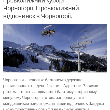
гірськолижний курорт
Чорногорії. Гірськолижний
відпочинок в Чорногорії.
Чорногорія – невелика балканська держава,
розташована в південній частині Адріатики. Завдяки
різноманітності ландшафтів і багатому історичному
минулому Чорногорія готова запропонувати
мандрівникам найрізноманітніший відпочинок. Завдяки
цьому туристичний потік тут не висихає навіть із