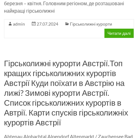
березня – квітня. Головним регіоном, де розташовані
найкращі гірськолижні
admin
27.07.2024
Гірськолижні курорти
Читати далі
Гірськолижні курорти Австрії.Топ
кращих гірськолижних курортів
Австрії Куди поїхати в Австрію на
лижі? Зимові курорти Австрії.
Список гірськолижних курортів в
Автрії. Карти спусків гірськолижніх
курортів Австрії
Abtenau Alpbachtal Alpendorf Altenmarkt / Zauchensee Bad