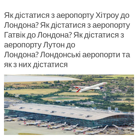
Як дістатися з аеропорту Хітроу до
Лондона? Як дістатися з аеропорту
Гатвік до Лондона? Як дістатися з
аеропорту Лутон до
Лондона? Лондонські аеропорти та
як з них дістатися