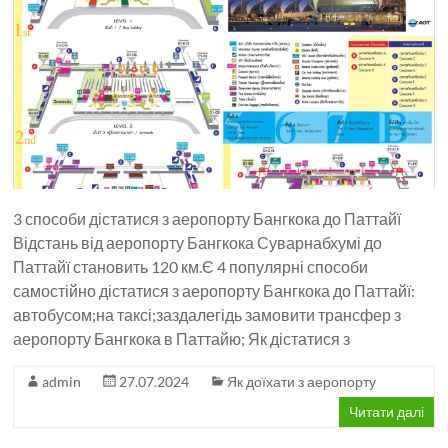
3 способи дістатися з аеропорту Бангкока до Паттайї
Відстань від аеропорту Бангкока Суварнабхумі до
Паттайї становить 120 км.Є 4 популярні способи
самостійно дістатися з аеропорту Бангкока до Паттайї:
автобусом;на таксі;заздалегідь замовити трансфер з
аеропорту Бангкока в Паттайю; Як дістатися з
admin
27.07.2024
Як доїхати з аеропорту
Читати далі