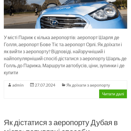
У місті Париж є кілька аеропортів: аеропорт Шарля де
Голля, аеропорт Бове Тіє та аеропорт Орлі. Як доїхати і
як вийти з аеропорту? Відповіді. найзручніший і
найпопулярніший спосіб дістатися з аеропорту Шарль де
Голль до Парижа. Маршрути автобусів, ціни, зупинки і де
купити
admin
27.07.2024
Як доїхати з аеропорту
Читати далі
Як дістатися з аеропорту Дубая в