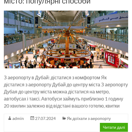
місто: популярні способи
З аеропорту в Дубай: дістатися з комфортом Як
дістатися з аеропорту Дубай до центру міста З аеропорту
Дубая до центру міста можна дістатися на метро, ​​
автобусах і таксі. Автобуси займуть приблизно 1 годину
20 хвилин залежно від відстані вашого готелю, квитки
admin
27.07.2024
Як доїхати з аеропорту
Читати далі