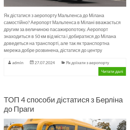
Як дістатися з аеропорту Мальпенса до Мілана
самостійно? Аеропорт Мальпенса в Мілані вважається
другим за величиною пасажиропотоку. Аеропорт
знаходиться в 50 км від міста і добиратися до Мілана
доведеться на транспорті, але так як транспортна
мережа добре розвинена, дістатися до центру
admin
27.07.2024
Як доїхати з аеропорту
Читати далі
ТОП 4 способи дістатися з Берліна
до Праги