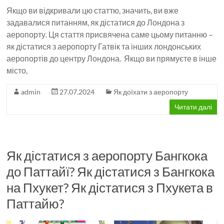
Якщо ви відкривали цю статтю, значить, ви вже
задавалися питанням, як дістатися до Лондона з
аеропорту. Ця стаття присвячена саме цьому питанню –
як дістатися з аеропорту Гатвік та інших лондонських
аеропортів до центру Лондона. Якщо ви прямуєте в інше
місто,
admin
27.07.2024
Як доїхати з аеропорту
Читати далі
Як дістатися з аеропорту Бангкока
до Паттайї? Як дістатися з Бангкока
на Пхукет? Як дістатися з Пхукета в
Паттайю?