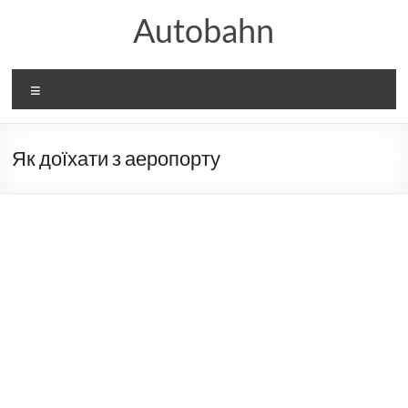
Перейти
Autobahn
до
вмісту
Меню
Як доїхати з аеропорту