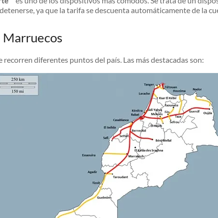
rte”
es uno de los dispositivos más cómodos. Se trata de un disposi
 detenerse, ya que la tarifa se descuenta automáticamente de la cu
e Marruecos
recorren diferentes puntos del país. Las más destacadas son: