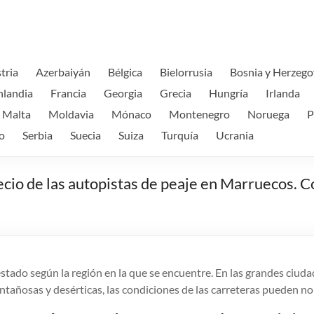
tria
Azerbaiyán
Bélgica
Bielorrusia
Bosnia y Herzego
nlandia
Francia
Georgia
Grecia
Hungría
Irlanda
Malta
Moldavia
Mónaco
Montenegro
Noruega
P
o
Serbia
Suecia
Suiza
Turquía
Ucrania
ecio de las autopistas de peaje en Marruecos. C
tado según la región en la que se encuentre. En las grandes ciudade
tañosas y desérticas, las condiciones de las carreteras pueden no