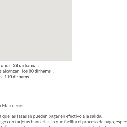
ta unos
28 dírhams
.
es alcanzan
los 80 dirhams
.
nos
110 dirhams
.
en Marruecos:
ue las tasas se pueden pagar en efectivo a la salida.
o con tarjetas bancarias, lo que facilita el proceso de pago, espec