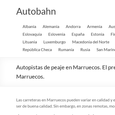
Saltar
al
Autobahn
contenido
Albania
Alemania
Andorra
Armenia
Aus
Eslovaquia
Eslovenia
España
Estonia
Fi
Lituania
Luxemburgo
Macedonia del Norte
República Checa
Rumanía
Rusia
San Marin
Autopistas de peaje en Marruecos. El pr
Marruecos.
Las carreteras en Marruecos pueden variar en calidad y es
ser de buena calidad. Sin embargo, en zonas remotas, mon