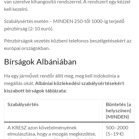
van szerelve kihangosító rendszerrel. A rendszert egy kézzel
kell kezelni.
Szabálysértés esetén – MINDEN 250-től 1000-ig terjedő
pénzbírság (2-10 euró).
Pénzbírságok vezetés közbeni telefonos beszélgetésekért az
európai országokban.
Bírságok Albániában
Ha egy járművet rendőr állít meg, meg kell indokolnia a
megállás okát.
Albániai közlekedési szabálysértésekért
kiszabott bírságok táblázata:
Szabálysértés
Büntetés (a
helyszínen)
(MINDEN)
A KRESZ azon követelményének
500–2000
elmulasztása, hogy a mozgás megkezdése,
(5–19 €)