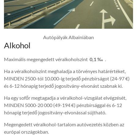
Autópályák Albainiában
Alkohol
Maximális megengedett véralkoholszint
0,1 ‰
.
Ha a véralkoholszint meghaladja a törvényes határértéket,
MINDEN 2500-tól 10.000-ig terjedő pénzbírságot (24-97 €)
és 6-12 hónapig terjedő jogosítvány-elvonást szabnak ki.
Ha egy sofőr megtagadja a véralkohol-vizsgálat elvégzését,
MINDEN 5000-20 000 (49-194 €) pénzbírsággal és 6-12
hónapig terjedő jogosítvány-elvonással sújtható.
Megengedett véralkohol-tartalom autóvezetés közben az
európai országokban.