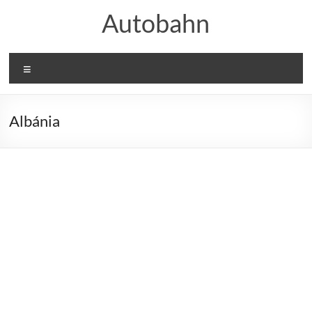
Skip
Autobahn
to
content
Menu
Albánia