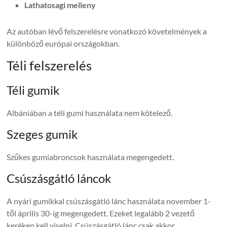
Lathatosagi melleny
Az autóban lévő felszerelésre vonatkozó követelmények a
különböző európai országokban.
Téli felszerelés
Téli gumik
Albániában a téli gumi használata nem kötelező.
Szeges gumik
Szűkes gumiabroncsok használata megengedett.
Csúszásgátló láncok
A nyári gumikkal csúszásgátló lánc használata november 1-
től április 30-ig megengedett. Ezeket legalább 2 vezető
keréken kell viselni. Csúszásgátló lánc csak akkor