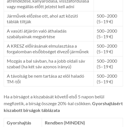
átrendezése, kanyarodása, visszafordulása
vagy megállás előtt jelzést kell adni
Járművek előzése ott, ahol azt közúti
500–2000
táblák tiltják
(5–19 €)
A vasúti átjárón való áthaladás
500–2000
szabályainak megsértése
(5–19 €)
A KRESZ előírásának elmulasztása a
500–2000
forgalomban elsőbbséget élvező járműnek
(5–19 €)
Mozgás a bal sávban, ha a jobb oldali sáv
500–2000
szabad (ha két sáv azonos irányú)
(5–19 €)
A távolság be nem tartása az elöl haladó
500–2000
TM-től
(5–19 €)
Ha a bírságot a kiszabását követő első 5 napon belül
megfizetik, a bírság összege 20%-kal csökken.
Gyorshajtásért
kiszabott bírságok táblázata
Gyorshajtás
Rendben (MINDEN)