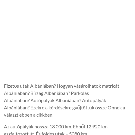
Fizetős utak Albániában? Hogyan vásárolhatok matricát
Albániában? Bírság Albániában? Parkolás
Albániában? Autópályák Albániában? Autópályák
Albániában? Ezekre a kérdésekre gyűjtöttük össze Önnek a
választ ebben a cikkben.
Az autópályák hossza 18 000 km. Ebből 12 920 km
aszfaltozott út. És földes utak – 5080 km.