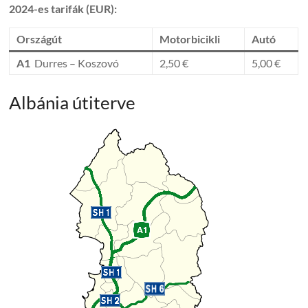
2024-es tarifák (EUR):
Országút
Motorbicikli
Autó
A1
Durres – Koszovó
2,50 €
5,00 €
Albánia útiterve