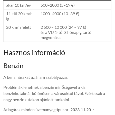
akár 10 km/év
500–2000 (5–19 €)
11-től 20 km/h-
1000–4000 (10–39 €)
ig
20 km/h felett
2 500 – 10 000 (24 – 97 €)
és a VU 1-től 3 hónapig tartó
megvonása
Hasznos információ
Benzin
A benzinárakat az állam szabályozza.
Problémák lehetnek a benzin minőségével a kis
benzinkutaknál, különösen a városoktól távol. Ezért csak a
nagy benzinkutakon ajánlott tankolni.
Átlagárak minden üzemanyagtípusra
2023.11.20
.: