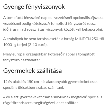
Gyenge fényviszonyok
A tompított fényszóró nappali vezetésnél opcionális, éjszakai
vezetésnél pedig kötelező. A tompított fényszórót rossz
időjárás miatt rossz látási viszonyok között kell bekapcsolni.
A szabályok be nem tartása esetén a bírság MINDEN 250-től
1000-ig terjed (2-10 euró).
Mely európai országokban kötelező nappal a tompított
fényszóró használata?
Gyermekek szállítása
12 év alatti és 150 cm-nél alacsonyabb gyermekeket csak
speciális ülésekben szabad szállítani.
4 év alatti gyermekeket csak a súlyuknak megfelelő speciális
rögzítőrendszerek segítségével lehet szállítani.