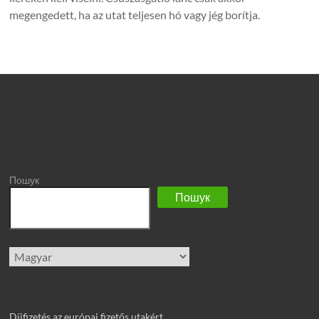
megengedett, ha az utat teljesen hó vagy jég borítja.
Пошук
Пошук
Nyelv
kiválasztása
Díjfizetés az európai fizetős utakért