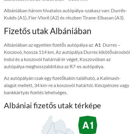
Albániában három hivatalos autópálya-szakasz van: Durrës-
Kukës (A1), Fier-Vlorë (A2) és részben Tirane-Elbasan (A3).
Fizetős utak Albániában
Albániában az egyetlen fizetős autópálya az
A1
Durres –
Koszovó, hossza 114 km. Az autópálya Durres kikötővárosból
indul és a koszovói határnál ér véget. Koszovóban az
autópálya meghosszabbítása az R7-es autópálya.
Az autópályán csak egy fizetőkabin található, a Kalimash-
alagút mellett, 34 km-re a koszovói határtól. Készpénzes vagy
bankkártyás fizetés lehetséges.
Albániai fizetős utak térképe