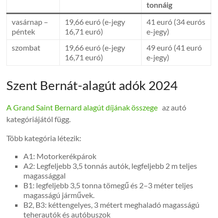
tonnáig
vasárnap –
19,66 euró (e-jegy
41 euró (34 eurós
péntek
16,71 euró)
e-jegy)
szombat
19,66 euró (e-jegy
49 euró (41 euró
16,71 euró)
e-jegy)
Szent Bernát-alagút adók 2024
A Grand Saint Bernard alagút díjának összege
az autó
kategóriájától függ.
Több kategória létezik:
A1: Motorkerékpárok
A2: Legfeljebb 3,5 tonnás autók, legfeljebb 2 m teljes
magassággal
B1: legfeljebb 3,5 tonna tömegű és 2–3 méter teljes
magasságú járművek.
B2, B3: kéttengelyes, 3 métert meghaladó magasságú
teherautók és autóbuszok