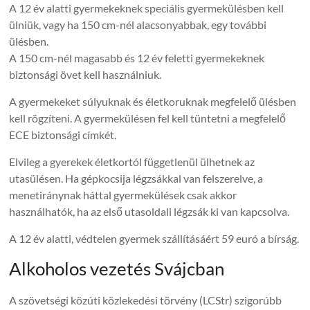
A 12 év alatti gyermekeknek speciális gyermekülésben kell
ülniük, vagy ha 150 cm-nél alacsonyabbak, egy további
ülésben.
A 150 cm-nél magasabb és 12 év feletti gyermekeknek
biztonsági övet kell használniuk.
A gyermekeket súlyuknak és életkoruknak megfelelő ülésben
kell rögzíteni. A gyermekülésen fel kell tüntetni a megfelelő
ECE biztonsági címkét.
Elvileg a gyerekek életkortól függetlenül ülhetnek az
utasülésen. Ha gépkocsija légzsákkal van felszerelve, a
menetiránynak háttal gyermekülések csak akkor
használhatók, ha az első utasoldali légzsák ki van kapcsolva.
A 12 év alatti, védtelen gyermek szállításáért 59 euró a bírság.
Alkoholos vezetés Svájcban
A szövetségi közúti közlekedési törvény (LCStr) szigorúbb