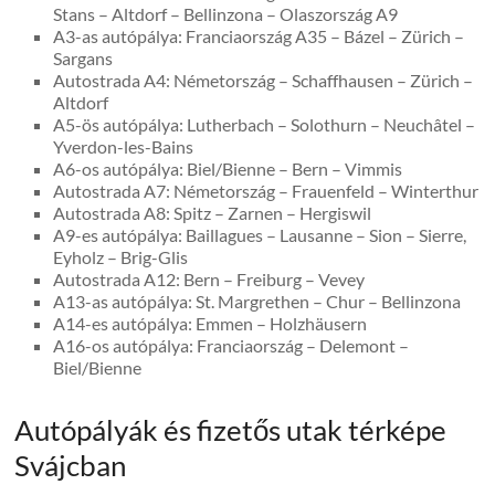
Stans – Altdorf – Bellinzona – Olaszország A9
A3-as autópálya: Franciaország A35 – Bázel – Zürich –
Sargans
Autostrada A4: Németország – Schaffhausen – Zürich –
Altdorf
A5-ös autópálya: Lutherbach – Solothurn – Neuchâtel –
Yverdon-les-Bains
A6-os autópálya: Biel/Bienne – Bern – Vimmis
Autostrada A7: Németország – Frauenfeld – Winterthur
Autostrada A8: Spitz – Zarnen – Hergiswil
A9-es autópálya: Baillagues – Lausanne – Sion – Sierre,
Eyholz – Brig-Glis
Autostrada A12: Bern – Freiburg – Vevey
A13-as autópálya: St. Margrethen – Chur – Bellinzona
A14-es autópálya: Emmen – Holzhäusern
A16-os autópálya: Franciaország – Delemont –
Biel/Bienne
Autópályák és fizetős utak térképe
Svájcban