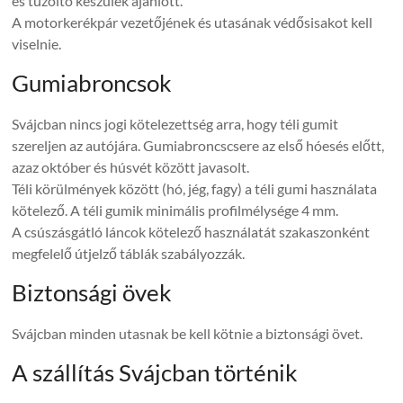
és tűzoltó készülék ajánlott.
A motorkerékpár vezetőjének és utasának védősisakot kell
viselnie.
Gumiabroncsok
Svájcban nincs jogi kötelezettség arra, hogy téli gumit
szereljen az autójára. Gumiabroncscsere az első hóesés előtt,
azaz október és húsvét között javasolt.
Téli körülmények között (hó, jég, fagy) a téli gumi használata
kötelező. A téli gumik minimális profilmélysége 4 mm.
A csúszásgátló láncok kötelező használatát szakaszonként
megfelelő útjelző táblák szabályozzák.
Biztonsági övek
Svájcban minden utasnak be kell kötnie a biztonsági övet.
A szállítás Svájcban történik