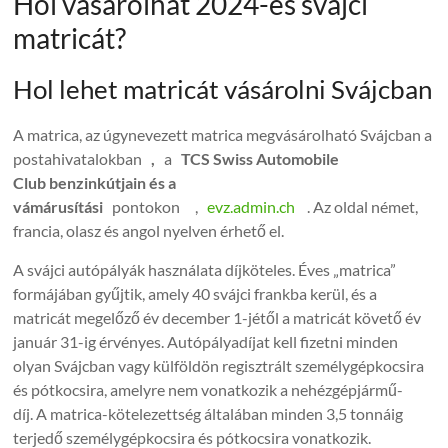
Hol vásárolhat 2024-es svájci
matricát?
Hol lehet matricát vásárolni Svájcban
A matrica, az úgynevezett matrica megvásárolható Svájcban a
postahivatalokban
,
a
TCS Swiss Automobile
Club
benzinkútjain és
a
vámárusítási
pontokon ,
evz.admin.ch
. Az oldal német,
francia, olasz és angol nyelven érhető el.
A svájci autópályák használata díjköteles. Éves „matrica”
formájában gyűjtik, amely 40 svájci frankba kerül, és a
matricát megelőző év december 1-jétől a matricát követő év
január 31-ig érvényes. Autópályadíjat kell fizetni minden
olyan Svájcban vagy külföldön regisztrált személygépkocsira
és pótkocsira, amelyre nem vonatkozik a nehézgépjármű-
díj. A matrica-kötelezettség általában minden 3,5 tonnáig
terjedő személygépkocsira és pótkocsira vonatkozik.