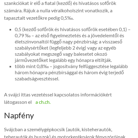
szankciókat ír elő a fiatal (kezdő) és hivatásos sofőrök
számára. Rájuk a nulla véralkoholszint vonatkozik, a
tapasztalt vezetőkre pedig 0,5‰.
0,5 (kezdő sofőrök és hivatásos sofőrök esetében 0,1) –
0,79 ‰ – az első figyelmeztetés és a jövedelemtől és
életszínvonaltól függő nagy pénzbírság; a visszaeső
szabálysértőket (legfeljebb 2 évig) vagy az egyéb
szabályokat megszegő vagy balesetet okozó
járművezetőket legalább egy hónapra eltiltják.
több mint 0,8‰ – jogosítvány felfüggesztése legalább
három hónapra pénzbírsággal és három évig terjedő
szabadságvesztéssel.
A svájci ittas vezetéssel kapcsolatos információkért
látogasson el
a ch.ch.
Napfény
Svájcban a személygépkocsik (autók, kisteherautók,
teherautók és buszok) és motorkerékpárok fényszóróinak