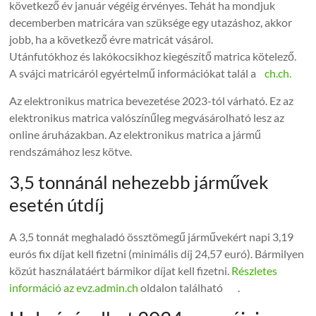
következő év január végéig érvényes. Tehát ha mondjuk
decemberben matricára van szüksége egy utazáshoz, akkor
jobb, ha a következő évre matricát vásárol.
Utánfutókhoz és lakókocsikhoz kiegészítő matrica kötelező.
A svájci matricáról egyértelmű információkat talál a
ch.ch.
Az elektronikus matrica bevezetése 2023-tól várható. Ez az
elektronikus matrica valószínűleg megvásárolható lesz az
online áruházakban. Az elektronikus matrica a jármű
rendszámához lesz kötve.
3,5 tonnánál nehezebb járművek
esetén útdíj
A 3,5 tonnát meghaladó össztömegű járművekért napi 3,19
eurós fix díjat kell fizetni (minimális díj 24,57 euró). Bármilyen
közút használatáért bármikor díjat kell fizetni.
Részletes
információ az evz.admin.ch
oldalon található .