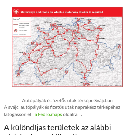
Autópályák és fizetős utak térképe Svájcban
A svájci autópályák és fizetős utak naprakész térképéhez
látogasson el
a Fedro.maps
oldalra .
A különdíjas területek az alábbi