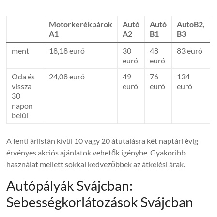
Motorkerékpárok
Autó
Autó
AutoB2,
A1
A2
B1
B3
ment
18,18 euró
30
48
83 euró
euró
euró
Oda és
24,08 euró
49
76
134
vissza
euró
euró
euró
30
napon
belül
A fenti árlistán kívül 10 vagy 20 átutalásra két naptári évig
érvényes akciós ajánlatok vehetők igénybe. Gyakoribb
használat mellett sokkal kedvezőbbek az átkelési árak.
Autópályák Svájcban:
Sebességkorlátozások Svájcban