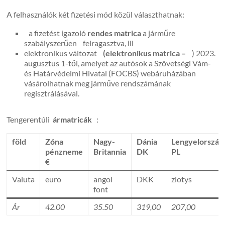
A felhasználók két fizetési mód közül választhatnak:
a fizetést igazoló
rendes matrica
a járműre
szabályszerűen felragasztva, ill
elektronikus változat
(elektronikus matrica –
) 2023.
augusztus 1-től, amelyet az autósok a Szövetségi Vám-
és Határvédelmi Hivatal (FOCBS) webáruházában
vásárolhatnak meg járműve rendszámának
regisztrálásával.
Tengerentúli
ármatricák
:
föld
Zóna
Nagy-
Dánia
Lengyelország
pénzneme
Britannia
DK
PL
€
Valuta
euro
angol
DKK
zlotys
font
Ár
42.00
35.50
319,00
207,00