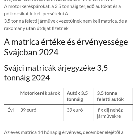
A motorkerékpárokat, a 3,5 tonnáig terjedő autókat és a
pótkocsikat le kell pecsételni A
3,5 tonna feletti járművek vezetőinek nem kell matrica, de a
rakomány után útdíjat fizetnek
A matrica értéke és érvényessége
Svájcban 2024
Svájci matricák árjegyzéke 3,5
tonnáig 2024
Motorkerékpárok
Autók 3,5
3,5 tonna
tonnáig
feletti autók
Évi
39 euró
39 euró
fix díj nehéz
járművekre
Az éves matrica 14 hónapig érvényes, december elejétől a