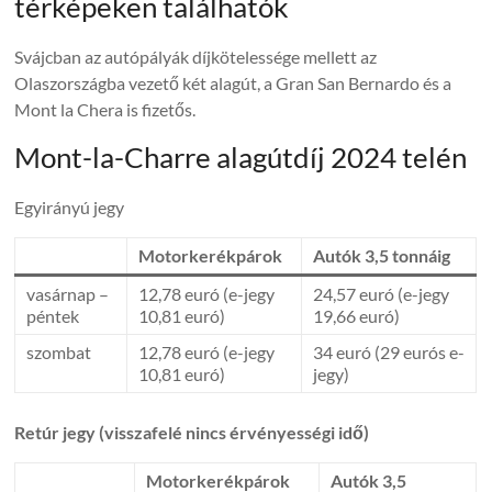
térképeken találhatók
Svájcban az autópályák díjkötelessége mellett az
Olaszországba vezető két alagút, a Gran San Bernardo és a
Mont la Chera is fizetős.
Mont-la-Charre alagútdíj 2024 telén
Egyirányú jegy
Motorkerékpárok
Autók 3,5 tonnáig
vasárnap –
12,78 euró (e-jegy
24,57 euró (e-jegy
péntek
10,81 euró)
19,66 euró)
szombat
12,78 euró (e-jegy
34 euró (29 eurós e-
10,81 euró)
jegy)
Retúr jegy (visszafelé nincs érvényességi idő)
Motorkerékpárok
Autók 3,5