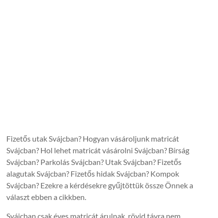
Fizetős utak Svájcban? Hogyan vásároljunk matricát
Svájcban? Hol lehet matricát vásárolni Svájcban? Bírság
Svájcban? Parkolás Svájcban? Utak Svájcban? Fizetős
alagutak Svájcban? Fizetős hidak Svájcban? Kompok
Svájcban? Ezekre a kérdésekre gyűjtöttük össze Önnek a
választ ebben a cikkben.
Svájcban csak éves matricát árulnak, rövid távra nem.