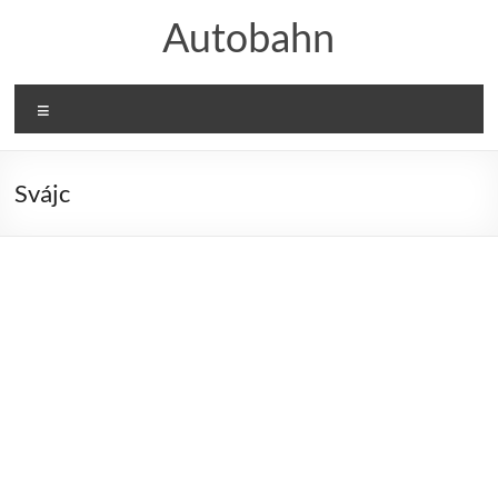
Skip
Autobahn
to
content
Menu
Svájc