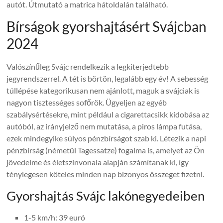
autót. Útmutató a matrica hátoldalán található.
Bírságok gyorshajtásért Svájcban
2024
Valószínűleg Svájc rendelkezik a legkiterjedtebb
jegyrendszerrel. A tét is börtön, legalább egy év! A sebesség
túllépése kategorikusan nem ajánlott, maguk a svájciak is
nagyon tisztességes sofőrök. Ügyeljen az egyéb
szabálysértésekre, mint például a cigarettacsikk kidobása az
autóból, az irányjelző nem mutatása, a piros lámpa futása,
ezek mindegyike súlyos pénzbírságot szab ki. Létezik a napi
pénzbírság (németül Tagessatze) fogalma is, amelyet az Ön
jövedelme és életszínvonala alapján számítanak ki, így
ténylegesen köteles minden nap bizonyos összeget fizetni.
Gyorshajtás Svájc lakónegyedeiben
1-5 km/h: 39 euró