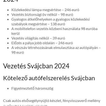
Közlekedési lámpa megsértése – 246 euró
Vezetés biztonsági öv nélkül – 98 euró
Gyalogos átkelőhelyeken a gyalogos közlekedési
szabályok megsértése – 138 euró
A mobiltelefon vezetés közbeni használata 98 ​​euróba
kerül
Vezetés világítás nélkül – 39 euró
Előzés a pálya jobb oldalán – 246 euró
A vészsáv létrehozásának elmulasztása az autópályán –
98 euró
Vezetés Svájcban 2024
Kötelező autófelszerelés Svájcban
Figyelmeztető háromszög
Csak autós elsősegélynyújtó készlet, fényvisszaverő mellény