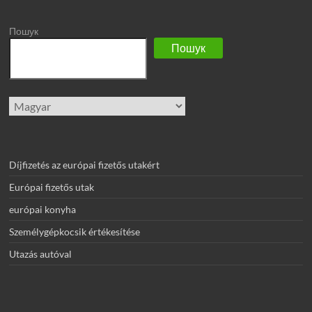
Пошук
Пошук
Nyelv
kiválasztása
Díjfizetés az európai fizetős utakért
Európai fizetős utak
európai konyha
Személygépkocsik értékesítése
Utazás autóval