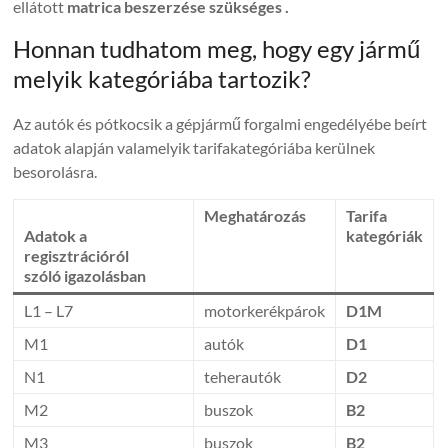
ellátott
matrica beszerzése szükséges .
Honnan tudhatom meg, hogy egy jármű
melyik kategóriába tartozik?
Az autók és pótkocsik a gépjármű forgalmi engedélyébe beírt
adatok alapján valamelyik tarifakategóriába kerülnek
besorolásra.
Meghatározás
Tarifa
Adatok a
kategóriák
regisztrációról
szóló igazolásban
L1 – L7
motorkerékpárok
D1M
M1
autók
D1
N1
teherautók
D2
M2
buszok
B2
M3
buszok
B2