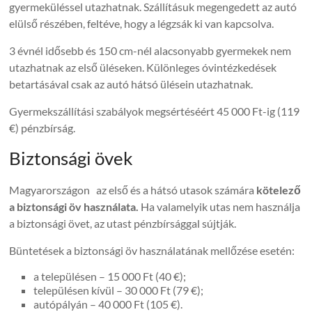
gyermeküléssel utazhatnak. Szállításuk megengedett az autó
elülső részében, feltéve, hogy a légzsák ki van kapcsolva.
3 évnél idősebb és 150 cm-nél alacsonyabb gyermekek nem
utazhatnak az első üléseken. Különleges óvintézkedések
betartásával csak az autó hátsó ülésein utazhatnak.
Gyermekszállítási szabályok megsértéséért 45 000 Ft-ig (119
€) pénzbírság.
Biztonsági övek
Magyarországon az első és a hátsó utasok számára
kötelező
a biztonsági öv használata.
Ha valamelyik utas nem használja
a biztonsági övet, az utast pénzbírsággal sújtják.
Büntetések a biztonsági öv használatának mellőzése esetén:
a településen – 15 000 Ft (40 €);
településen kívül – 30 000 Ft (79 €);
autópályán – 40 000 Ft (105 €).