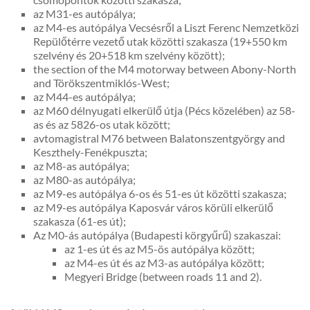
az M31-es autópálya;
az M4-es autópálya Vecsésről a Liszt Ferenc Nemzetközi
Repülőtérre vezető utak közötti szakasza (19+550 km
szelvény és 20+518 km szelvény között);
the section of the M4 motorway between Abony-North
and Törökszentmiklós-West;
az M44-es autópálya;
az M60 délnyugati elkerülő útja (Pécs közelében) az 58-
as és az 5826-os utak között;
avtomagistral M76 between Balatonszentgyörgy and
Keszthely-Fenékpuszta;
az M8-as autópálya;
az M80-as autópálya;
az M9-es autópálya 6-os és 51-es út közötti szakasza;
az M9-es autópálya Kaposvár város körüli elkerülő
szakasza (61-es út);
Az M0-ás autópálya (Budapesti körgyűrű) szakaszai:
az 1-es út és az M5-ös autópálya között;
az M4-es út és az M3-as autópálya között;
Megyeri Bridge (between roads 11 and 2).