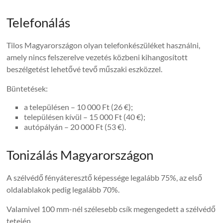
Telefonálás
Tilos Magyarországon olyan telefonkészüléket használni,
amely nincs felszerelve vezetés közbeni kihangosított
beszélgetést lehetővé tevő műszaki eszközzel.
Büntetések:
a településen – 10 000 Ft (26 €);
településen kívül – 15 000 Ft (40 €);
autópályán – 20 000 Ft (53 €).
Tonizálás Magyarországon
A szélvédő fényáteresztő képessége legalább 75%, az első
oldalablakok pedig legalább 70%.
Valamivel 100 mm-nél szélesebb csík megengedett a szélvédő
tetején.