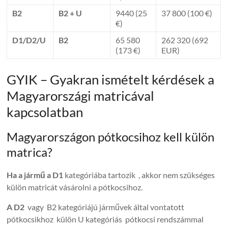
B2
B2 + U
9440 (25
37 800 (100 €)
€)
D1/D2/U
B2
65 580
262 320 (692
(173 €)
EUR)
GYIK – Gyakran ismételt kérdések a
Magyarországi matricával
kapcsolatban
Magyarországon pótkocsihoz kell külön
matrica?
Ha a jármű a D1
kategóriába tartozik , akkor nem szükséges
külön matricát vásárolni a pótkocsihoz.
A D2
vagy B2 kategóriájú járművek által vontatott
pótkocsikhoz külön U kategóriás pótkocsi rendszámmal