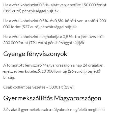
Ha a véralkoholszint 0,5 ‰ alatt van, a sofőrt 150 000 forint
(395 euró) pénzbírsággal sújtják.
Ha a véralkoholszint 0,5‰ és 0,8‰ között van, a sofőrt 200
000 forint (527 euró) pénzbírsággal sújtják.
Ha a véralkoholszint meghaladja a 0,8 ‰-t, a járművezetőt
300 000 forint (791 euró) pénzbírsággal sújtják.
Gyenge fényviszonyok
A tompított fényszóró Magyarországon a nap 24 órájában
egész évben kötelező. 10 000 forintig (26 euróig) terjedő
bírság.
Csak ködlámpás vezetés – 5000 Ft (13 €).
Gyermekszállítás Magyarországon
3 év alatti gyermekek csak a súlyuknak megfelelő megfelelő