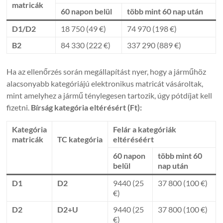
matricák
60 napon belül
több mint 60 nap után
D1/D2
18 750 (49 €)
74 970 (198 €)
B2
84 330 (222 €)
337 290 (889 €)
Ha az ellenőrzés során megállapítást nyer, hogy a járműhöz
alacsonyabb kategóriájú elektronikus matricát vásároltak,
mint amelyhez a jármű ténylegesen tartozik, úgy pótdíjat kell
fizetni.
Bírság kategória eltérésért (Ft):
Kategória
Felár a kategóriák
matricák
TC kategória
eltéréséért
60 napon
több mint 60
belül
nap után
D1
D2
9440 (25
37 800 (100 €)
€)
D2
D2+U
9440 (25
37 800 (100 €)
€)