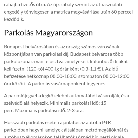
ráhajt a fizetős útra. Az új szabály szerint az úthasználati
engedély ténylegesen a matrica megvásárlása után 60 perccel
kezdődik.
Parkolás Magyarországon
Budapest belvárosában és az ország számos városának
központjában van parkolási díj. Budapest belvárosa több
parkolózónára van felosztva, amelyekért különböző díjakat
kell fizetni (120-tól 400-ig óránként (0,3-1,1 €)). Az idő
befizetése hétköznap 08:00-18:00, szombaton 08:00-12:00
óra között. A parkolás vasárnaponként ingyenes.
A parkolójegyet a legközelebbi automatából vásárolják, és a
szélvédő alá helyezik. Minimális parkolási idő: 15
perc. Maximális parkolási idő: 2-3 óra.
Hosszabb parkolás esetén ajánlatos az autót a P+R
parkolóban hagyni, amelyek általában metrómegállóknál és
autóbusz-állomásokon találhatók (Arpád híd pesti oldala,