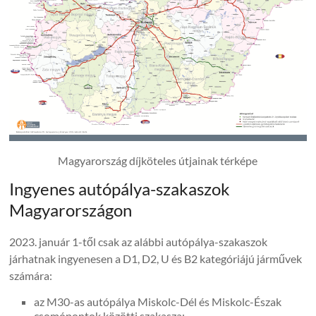
Magyarország díjköteles útjainak térképe
Ingyenes autópálya-szakaszok
Magyarországon
2023. január 1-től csak az alábbi autópálya-szakaszok
járhatnak ingyenesen a D1, D2, U és B2 kategóriájú járművek
számára:
az M30-as autópálya Miskolc-Dél és Miskolc-Észak
csomópontok közötti szakasza;