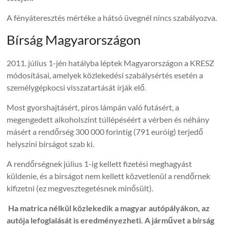
A fényáteresztés mértéke a hátsó üvegnél nincs szabályozva.
Bírság Magyarországon
2011. július 1-jén hatályba léptek Magyarországon a KRESZ
módosításai, amelyek közlekedési szabálysértés esetén a
személygépkocsi visszatartását írják elő.
Most gyorshajtásért, piros lámpán való futásért, a
megengedett alkoholszint túllépéséért a vérben és néhány
másért a rendőrség 300 000 forintig (791 euróig) terjedő
helyszíni bírságot szab ki.
A rendőrségnek július 1-ig kellett fizetési meghagyást
küldenie, és a bírságot nem kellett közvetlenül a rendőrnek
kifizetni (ez megvesztegetésnek minősült).
Ha matrica nélkül közlekedik a magyar autópályákon, az
autója lefoglalását is eredményezheti. A járművet a bírság