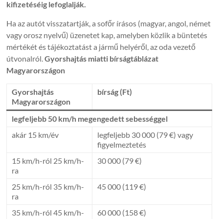
kifizetéséig lefoglalják.
Ha az autót visszatartják, a sofőr írásos (magyar, angol, német
vagy orosz nyelvű) üzenetet kap, amelyben közlik a büntetés
mértékét és tájékoztatást a jármű helyéről, az oda vezető
útvonalról.
Gyorshajtás miatti bírságtáblázat
Magyarországon
Gyorshajtás
bírság (Ft)
Magyarországon
legfeljebb 50 km/h megengedett sebességgel
akár 15 km/év
legfeljebb 30 000 (79 €) vagy
figyelmeztetés
15 km/h-ról 25 km/h-
30 000 (79 €)
ra
25 km/h-ról 35 km/h-
45 000 (119 €)
ra
35 km/h-ról 45 km/h-
60 000 (158 €)