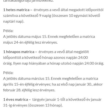
tarifakategóriájú járművekhez.
1 hetes matrica –
érvényes a vevő által megadott időponttól
számítva a következő 9 napig (összesen 10 egymást követő
naptári nap).
Példa:
A jelölés dátuma május 15. Ennek megfelelően a matrica
május 24-én éjfélig lesz érvényes.
1 hónapos matrica –
érvényes a vevő által megjelölt
időponttól a következő hónap azonos napján 24:00
óráig. Ilyen nap hiányában a hónap utolsó napján 24:00 óráig.
Példa:
A jelölés dátuma március 15. Ennek megfelelően a matrica
április 15-én éjfélig érvényes; ha az első nap január 30., akkor
február 28. éjfélig lesz érvényes.
1 éves matrica –
tárgyév január 1-től a következő év január
31-ig érvényes (összesen 13 hónap).