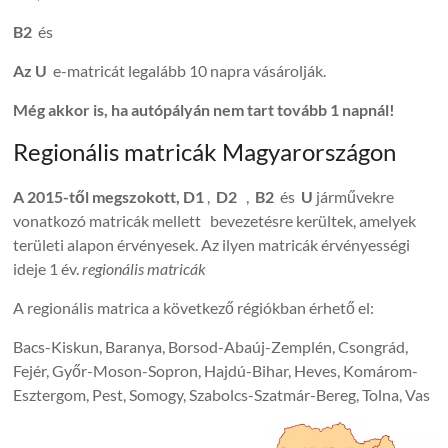
B2
és
Az U
e-matricát legalább 10 napra vásárolják.
Még akkor is, ha autópályán nem tart tovább 1 napnál!
Regionális matricák Magyarországon
A 2015-től megszokott, D1
,
D2
,
B2
és
U
járművekre
vonatkozó matricák mellett bevezetésre kerültek, amelyek
területi alapon érvényesek. Az ilyen matricák érvényességi
ideje 1 év.
regionális matricák
A regionális matrica a következő régiókban érhető el:
Bacs-Kiskun, Baranya, Borsod-Abaúj-Zemplén, Csongrád,
Fejér, Győr-Moson-Sopron, Hajdú-Bihar, Heves, Komárom-
Esztergom, Pest, Somogy, Szabolcs-Szatmár-Bereg, Tolna, Vas