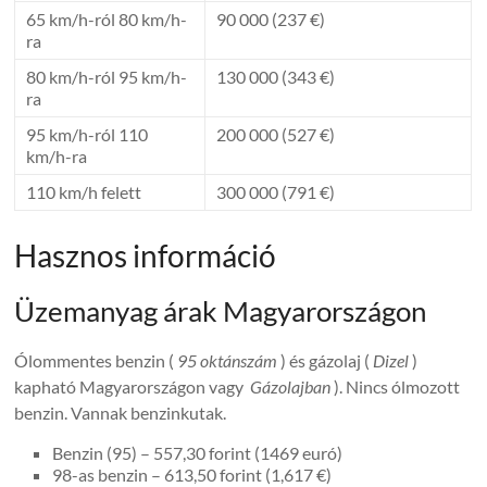
65 km/h-ról 80 km/h-
90 000 (237 €)
ra
80 km/h-ról 95 km/h-
130 000 (343 €)
ra
95 km/h-ról 110
200 000 (527 €)
km/h-ra
110 km/h felett
300 000 (791 €)
Hasznos információ
Üzemanyag árak Magyarországon
Ólommentes benzin (
95 oktánszám
) és gázolaj (
Dizel
)
kapható Magyarországon vagy
Gázolajban
). Nincs ólmozott
benzin. Vannak benzinkutak.
Benzin (95) – 557,30 forint (1469 euró)
98-as benzin – 613,50 forint (1,617 €)