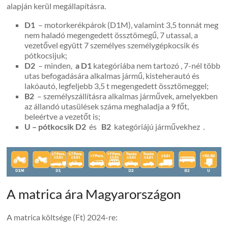
alapján kerül megállapításra.
D1
– motorkerékpárok (D1M), valamint 3,5 tonnát meg
nem haladó megengedett össztömegű, 7 utassal, a
vezetővel együtt 7 személyes személygépkocsik és
pótkocsijuk;
D2
– minden,
a D1
kategóriába nem tartozó , 7-nél több
utas befogadására alkalmas jármű, kisteherautó és
lakóautó, legfeljebb 3,5 t megengedett össztömeggel;
B2
– személyszállításra alkalmas járművek, amelyekben
az állandó utasülések száma meghaladja a 9 főt,
beleértve a vezetőt is;
U – pótkocsik
D2
és
B2
kategóriájú járművekhez .
A matrica ára Magyarországon
A matrica költsége (Ft) 2024-re: