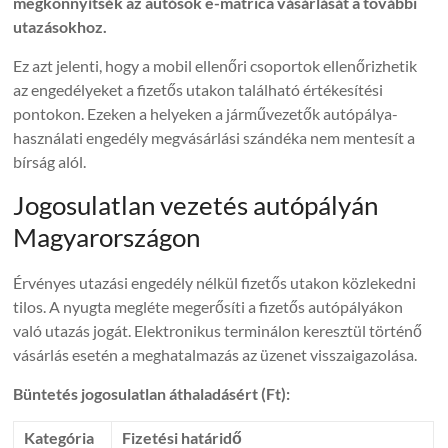
megkönnyítsék az autósok e-matrica vásárlását a további
utazásokhoz.
Ez azt jelenti, hogy a mobil ellenőri csoportok ellenőrizhetik
az engedélyeket a fizetős utakon található értékesítési
pontokon. Ezeken a helyeken a járművezetők autópálya-
használati engedély megvásárlási szándéka nem mentesít a
bírság alól.
Jogosulatlan vezetés autópályán
Magyarországon
Érvényes utazási engedély nélkül fizetős utakon közlekedni
tilos. A nyugta megléte megerősíti a fizetős autópályákon
való utazás jogát. Elektronikus terminálon keresztül történő
vásárlás esetén a meghatalmazás az üzenet visszaigazolása.
Büntetés jogosulatlan áthaladásért (Ft):
Kategória
Fizetési határidő