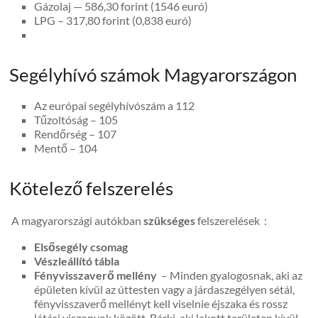
Gázolaj — 586,30 forint (1546 euró)
LPG – 317,80 forint (0,838 euró)
Segélyhívó számok Magyarországon
Az európai segélyhívószám a 112
Tűzoltóság – 105
Rendőrség – 107
Mentő – 104
Kötelező felszerelés
A magyarországi autókban
szükséges
felszerelések :
Elsősegély csomag
Vészleállító tábla
Fényvisszaverő mellény
– Minden gyalogosnak, aki az
épületen kívül az úttesten vagy a járdaszegélyen sétál,
fényvisszaverő mellényt kell viselnie éjszaka és rossz
látási viszonyok között. Bárki, aki lakott területen kívül