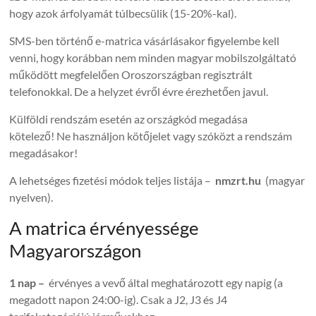
hogy azok árfolyamát túlbecsülik (15-20%-kal).
SMS-ben történő e-matrica vásárlásakor figyelembe kell
venni, hogy korábban nem minden magyar mobilszolgáltató
működött megfelelően Oroszországban regisztrált
telefonokkal. De a helyzet évről évre érezhetően javul.
Külföldi rendszám esetén az országkód megadása
kötelező! Ne használjon kötőjelet vagy szóközt a rendszám
megadásakor!
A lehetséges fizetési módok teljes listája –
nmzrt.hu
(magyar
nyelven).
A matrica érvényessége
Magyarországon
1 nap –
érvényes a vevő által meghatározott egy napig (a
megadott napon 24:00-ig). Csak a J2, J3 és J4