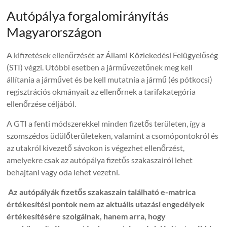
Autópálya forgalomirányítás
Magyarországon
A kifizetések ellenőrzését az Állami Közlekedési Felügyelőség
(STI) végzi. Utóbbi esetben a járművezetőnek meg kell
állítania a járművet és be kell mutatnia a jármű (és pótkocsi)
regisztrációs okmányait az ellenőrnek a tarifakategória
ellenőrzése céljából.
A GTI a fenti módszerekkel minden fizetős területen, így a
szomszédos üdülőterületeken, valamint a csomópontokról és
az utakról kivezető sávokon is végezhet ellenőrzést,
amelyekre csak az autópálya fizetős szakaszairól lehet
behajtani vagy oda lehet vezetni.
Az autópályák fizetős szakaszain található e-matrica
értékesítési pontok nem az aktuális utazási engedélyek
értékesítésére szolgálnak, hanem arra, hogy