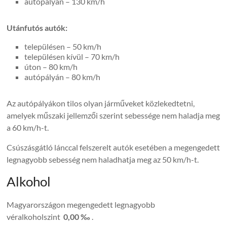
autópályán – 130 km/h
Utánfutós autók:
településen – 50 km/h
településen kívül – 70 km/h
úton – 80 km/h
autópályán – 80 km/h
Az autópályákon tilos olyan járműveket közlekedtetni,
amelyek műszaki jellemzői szerint sebessége nem haladja meg
a 60 km/h-t.
Csúszásgátló lánccal felszerelt autók esetében a megengedett
legnagyobb sebesség nem haladhatja meg az 50 km/h-t.
Alkohol
Magyarországon megengedett legnagyobb
véralkoholszint
0,00 ‰
.