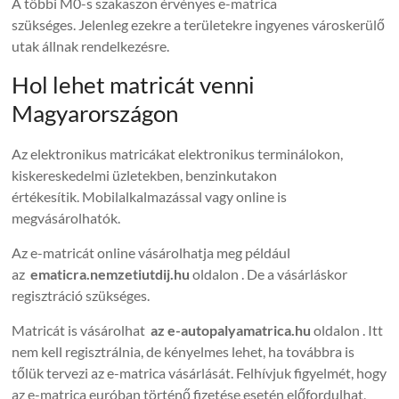
A többi M0-s szakaszon érvényes e-matrica
szükséges. Jelenleg ezekre a területekre ingyenes városkerülő
utak állnak rendelkezésre.
Hol lehet matricát venni
Magyarországon
Az elektronikus matricákat elektronikus terminálokon,
kiskereskedelmi üzletekben, benzinkutakon
értékesítik. Mobilalkalmazással vagy online is
megvásárolhatók.
Az e-matricát online vásárolhatja meg például
az
ematicra.nemzetiutdij.hu
oldalon . De a vásárláskor
regisztráció szükséges.
Matricát is vásárolhat
az e-autopalyamatrica.hu
oldalon . Itt
nem kell regisztrálnia, de kényelmes lehet, ha továbbra is
tőlük tervezi az e-matrica vásárlását. Felhívjuk figyelmét, hogy
az e-matrica euróban történő fizetése esetén előfordulhat,