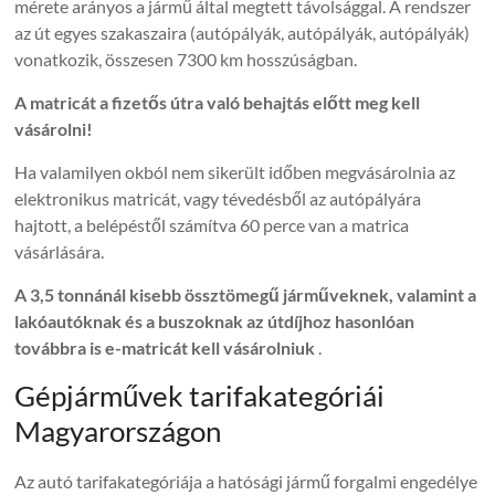
mérete arányos a jármű által megtett távolsággal. A rendszer
az út egyes szakaszaira (autópályák, autópályák, autópályák)
vonatkozik, összesen 7300 km hosszúságban.
A matricát a fizetős útra való behajtás előtt meg kell
vásárolni!
Ha valamilyen okból nem sikerült időben megvásárolnia az
elektronikus matricát, vagy tévedésből az autópályára
hajtott, a belépéstől számítva 60 perce van a matrica
vásárlására.
A 3,5 tonnánál kisebb össztömegű járműveknek, valamint a
lakóautóknak és a buszoknak az útdíjhoz hasonlóan
továbbra is e-matricát kell vásárolniuk
.
Gépjárművek tarifakategóriái
Magyarországon
Az autó tarifakategóriája a hatósági jármű forgalmi engedélye