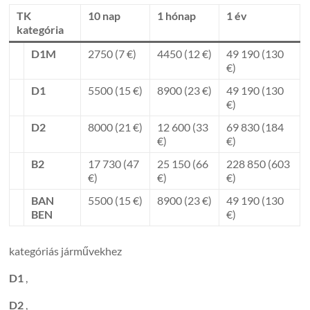
TK
10 nap
1 hónap
1 év
kategória
D1M
2750 (7 €)
4450 (12 €)
49 190 (130
€)
D1
5500 (15 €)
8900 (23 €)
49 190 (130
€)
D2
8000 (21 €)
12 600 (33
69 830 (184
€)
€)
B2
17 730 (47
25 150 (66
228 850 (603
€)
€)
€)
BAN
5500 (15 €)
8900 (23 €)
49 190 (130
BEN
€)
kategóriás járművekhez
D1
,
D2
,