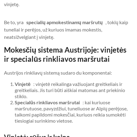
vinjetę.
Be to, yra
specialių apmokestinamų maršrutų
, tokių kaip
tuneliai ir perėjos, už kuriuos imamas mokestis,
neatsižvelgiant į vinjetę.
Mokesčių sistema Austrijoje: vinjetės
ir specialūs rinkliavos maršrutai
Austrijos rinkliavų sistemą sudaro du komponentai:
Vinjetė
: vinjetė reikalinga važiuojant greitkeliais ir
greitkeliais. Jis turi būti aiškiai matomas ant priekinio
stiklo.
Specialūs rinkliavos maršrutai
: kai kuriuose
maršrutuose, pavyzdžiui, tuneliuose ar Alpių perėjose,
taikomi papildomi mokesčiai, kuriuos reikia sumokėti
tiesiogiai surinkimo vietose.