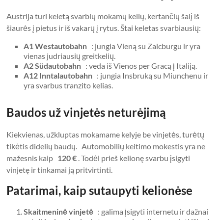
Austrija turi keletą svarbių mokamų kelių, kertančių šalį iš
šiaurės į pietus ir iš vakarų į rytus. Štai keletas svarbiausių:
A1 Westautobahn
: jungia Vieną su Zalcburgu ir yra
vienas judriausių greitkelių.
A2 Südautobahn
: veda iš Vienos per Gracą į Italiją.
A12 Inntalautobahn
: jungia Insbruką su Miunchenu ir
yra svarbus tranzito kelias.
Baudos už vinjetės neturėjimą
Kiekvienas, užkluptas mokamame kelyje be vinjetės, turėtų
tikėtis didelių baudų. Automobilių keitimo mokestis yra ne
mažesnis kaip
120 €
. Todėl prieš kelionę svarbu įsigyti
vinjetę ir tinkamai ją pritvirtinti.
Patarimai, kaip sutaupyti kelionėse
Skaitmeninė vinjetė
: galima įsigyti internetu ir dažnai