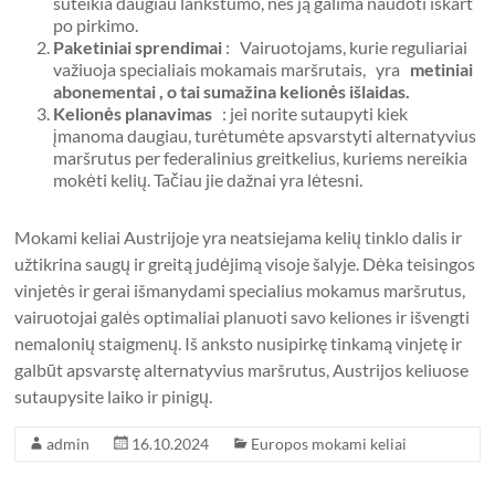
suteikia daugiau lankstumo, nes ją galima naudoti iškart
po pirkimo.
Paketiniai sprendimai
: Vairuotojams, kurie reguliariai
važiuoja specialiais mokamais maršrutais, yra
metiniai
abonementai , o tai sumažina kelionės išlaidas.
Kelionės planavimas
: jei norite sutaupyti kiek
įmanoma daugiau, turėtumėte apsvarstyti alternatyvius
maršrutus per federalinius greitkelius, kuriems nereikia
mokėti kelių. Tačiau jie dažnai yra lėtesni.
Mokami keliai Austrijoje yra neatsiejama kelių tinklo dalis ir
užtikrina saugų ir greitą judėjimą visoje šalyje. Dėka teisingos
vinjetės ir gerai išmanydami specialius mokamus maršrutus,
vairuotojai galės optimaliai planuoti savo keliones ir išvengti
nemalonių staigmenų. Iš anksto nusipirkę tinkamą vinjetę ir
galbūt apsvarstę alternatyvius maršrutus, Austrijos keliuose
sutaupysite laiko ir pinigų.
admin
16.10.2024
Europos mokami keliai