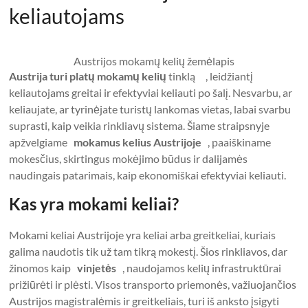
keliautojams
Austrijos mokamų kelių žemėlapis
Austrija turi platų mokamų kelių
tinklą , leidžiantį
keliautojams greitai ir efektyviai keliauti po šalį. Nesvarbu, ar
keliaujate, ar tyrinėjate turistų lankomas vietas, labai svarbu
suprasti, kaip veikia rinkliavų sistema. Šiame straipsnyje
apžvelgiame
mokamus kelius Austrijoje
, paaiškiname
mokesčius, skirtingus mokėjimo būdus ir dalijamės
naudingais patarimais, kaip ekonomiškai efektyviai keliauti.
Kas yra mokami keliai?
Mokami keliai Austrijoje yra keliai arba greitkeliai, kuriais
galima naudotis tik už tam tikrą mokestį. Šios rinkliavos, dar
žinomos kaip
vinjetės
, naudojamos kelių infrastruktūrai
prižiūrėti ir plėsti. Visos transporto priemonės, važiuojančios
Austrijos magistralėmis ir greitkeliais, turi iš anksto įsigyti