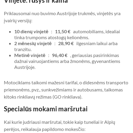
Vinjetė: rūšys ir kaina
Priklausomai nuo buvimo Austrijoje trukmės, vinjetės yra
įvairių versijų:
10 dienų vinjetė
:
11,50 €
automobiliams, idealiai
tinka trumpoms atostogų kelionėms.
2 mėnesių vinjetė
:
28,90 €
ilgesniam laikui arba
tranzitu.
Metinė vinjetė
:
96,40 €
, geriausias pasirinkimas
dažnai vairuojantiems arba žmonėms, gyvenantiems
Austrijoje.
Motociklams taikomi mažesni tarifai, o didesnėms transporto
priemonėms, pvz., sunkvežimiams ir autobusams, taikomas
kitoks rinkliavų režimas (GO rinkliava).
Specialūs mokami maršrutai
Kai kurie judriausi maršrutai, tokie kaip tuneliai ir Alpių
perėjos, reikalauja papildomo mokesčio: