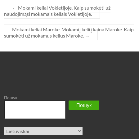
←
Mokami keliai Vokietijoje. Kaip sumokėti už
naudojimąsi mokamais keliais Vokietijoje.
Mokami keliai Maroke. Mokamų kelių kaina Maroke. Kaip
sumokėti už mokamus kelius Maroke.
→
Пошук
Пошук
Pasirinkite
kalbą