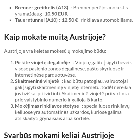
Brenner greitkelis (A13)
: Brenner perėjos mokestis
yra maždaug
10,50 EUR
.
Tauerntunnel (A10) :
12,50 €
rinkliava automobiliams.
Kaip mokate muitą Austrijoje?
Austrijoje yra keletas mokesčių mokėjimo būdų:
Pirkite vinjetę degalinėje
: Vinjetę galite įsigyti beveik
visose pasienio zonos degalinėse, pašto skyriuose ir
internetinėse parduotuvėse.
Skaitmeninė vinjetė
: kad būtų patogiau, vairuotojai
gali įsigyti skaitmeninę vinjetę internetu, todėl nereikia
jos fiziškai pritvirtinti. Skaitmeninė vinjetė pritvirtinta
prie valstybinio numerio ir galioja iš karto.
Mokėjimas rinkliavos stotyse
: specialiuose rinkliavų
keliuose yra automatinės užkardos, kuriose galima
atsiskaityti grynaisiais arba kortele.
Svarbūs mokami keliai Austrijoje