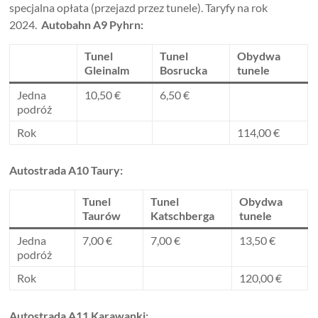
specjalna opłata (przejazd przez tunele). Taryfy na rok
2024.
Autobahn A9 Pyhrn:
Tunel
Tunel
Obydwa
Gleinalm
Bosrucka
tunele
Jedna
10,50 €
6,50 €
podróż
Rok
114,00 €
Autostrada A10 Taury:
Tunel
Tunel
Obydwa
Taurów
Katschberga
tunele
Jedna
7,00 €
7,00 €
13,50 €
podróż
Rok
120,00 €
Autostrada A11 Karawanki: