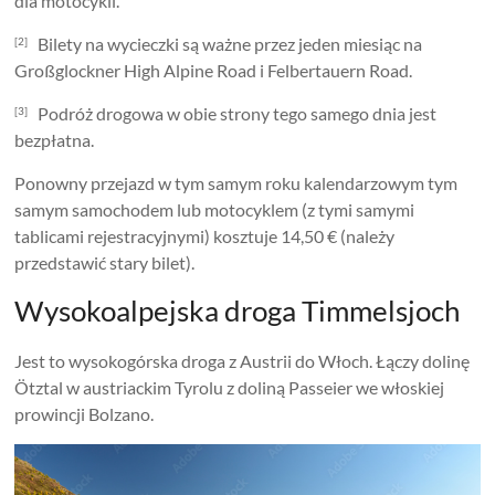
dla motocykli.
Bilety na wycieczki są ważne przez jeden miesiąc na
[2]
Großglockner High Alpine Road i Felbertauern Road.
Podróż drogowa w obie strony tego samego dnia jest
[3]
bezpłatna.
Ponowny przejazd w tym samym roku kalendarzowym tym
samym samochodem lub motocyklem (z tymi samymi
tablicami rejestracyjnymi) kosztuje 14,50 € (należy
przedstawić stary bilet).
Wysokoalpejska droga Timmelsjoch
Jest to wysokogórska droga z Austrii do Włoch. Łączy dolinę
Ötztal w austriackim Tyrolu z doliną Passeier we włoskiej
prowincji Bolzano.