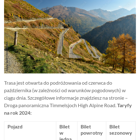
Trasa jest otwarta do podróżowania od czerwca do
października (w zależności od warunków pogodowych) w
ciągu dnia. Szczegółowe informacje znajdziesz na stronie –
Droga panoramiczna Timmelsjoch High Alpine Road.
Taryfy
na rok 2024:
Pojazd
Bilet
Bilet
Bilet
w
powrotny
sezonowy
jedną