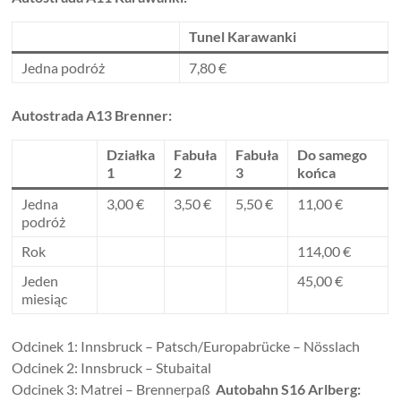
Tunel Karawanki
Jedna podróż
7,80 €
Autostrada A13 Brenner:
Działka
Fabuła
Fabuła
Do samego
1
2
3
końca
Jedna
3,00 €
3,50 €
5,50 €
11,00 €
podróż
Rok
114,00 €
Jeden
45,00 €
miesiąc
Odcinek 1: Innsbruck – Patsch/Europabrücke – Nösslach
Odcinek 2: Innsbruck – Stubaital
Odcinek 3: Matrei – Brennerpaß
Autobahn S16 Arlberg: