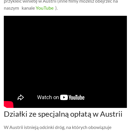
przykleić winietę w Austrii (inne filmy możesz obejrzeć na
naszym kanale
YouTube
).
Działki ze specjalną opłatą w Austrii
W Austrii istnieją odcinki dróg, na których obowiązuje