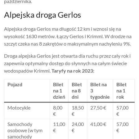
października.
Alpejska droga Gerlos
Alpejska droga Gerlos ma długość 12 km i wznosi się na
wysokość 1630 metrów. Łączy Gerlos i Krimml. W drodze na
szczyt czeka nas 8 zakrętów o maksymalnym nachyleniu 9%.
Droga alpejska Gerlos jest otwarta dla ruchu przez cały rok i
zapewnia optymalny dostęp do słynnych na całym świecie
wodospadów Krimml.
Taryfy na rok 2023:
Pojazd
Bilet
Bilet
Bilet na
Bilet
na 1
na 8
3
na 1
dzień
dni
tygodnie
rok
Motocykle
8,00
18,50
27,50 €
57,00
€
€
€
Samochody
11,00
24,00
41,00 €
57,00
osobowe (w tym
€
€
€
samochody