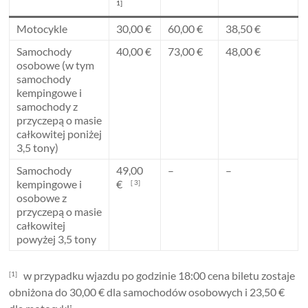
1]
Motocykle
30,00 €
60,00 €
38,50 €
Samochody
40,00 €
73,00 €
48,00 €
osobowe (w tym
samochody
kempingowe i
samochody z
przyczepą o masie
całkowitej poniżej
3,5 tony)
Samochody
49,00
–
–
kempingowe i
€
[ 3]
osobowe z
przyczepą o masie
całkowitej
powyżej 3,5 tony
w przypadku wjazdu po godzinie 18:00 cena biletu zostaje
[1]
obniżona do 30,00 € dla samochodów osobowych i 23,50 €