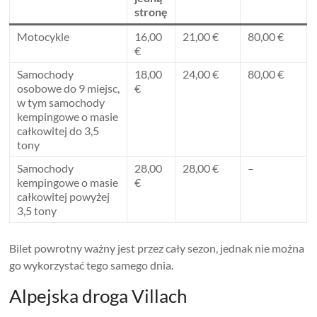
stronę
Motocykle
16,00
21,00 €
80,00 €
€
Samochody
18,00
24,00 €
80,00 €
osobowe do 9 miejsc,
€
w tym samochody
kempingowe o masie
całkowitej do 3,5
tony
Samochody
28,00
28,00 €
–
kempingowe o masie
€
całkowitej powyżej
3,5 tony
Bilet powrotny ważny jest przez cały sezon, jednak nie można
go wykorzystać tego samego dnia.
Alpejska droga Villach