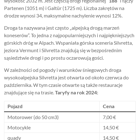
wysokość 2032 m. Jest częścią drogi regionalnej
188
i łączy
Partenen (1051 m) i Galtür (1725 m). Liczba zakrętów na
drodze wynosi 34, maksymalne nachylenie wynosi 12%.
Droga ta nazywana jest często „alpejską drogą marzeń
koneserów”. To jedna z najpopularniejszych i najpiękniejszych
górskich dróg w Alpach. Wspaniała górska sceneria Silvretta,
jeziora Vermunt i Silvretta znajdują się w bezpośrednim
sąsiedztwie drogi i po prostu oczarowują gości.
W zależności od pogody i warunków śniegowych droga
wysokoalpejska Silvretta jest otwarta od około czerwca do
października. W tym czasie otwarte są także restauracje
znajdujące się na trasie.
Taryfy na rok 2024:
Pojazd
Cena
Motorower (do 50 cm3)
7,00 €
Motocykle
14,50 €
quady
14,50 €