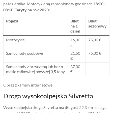
października. Motocykle są zabronione w godzinach 18:00–
08:00.
Taryfy na rok 2023:
Pojazd
Bilet
Bilet
na 1
sezonowy
dzień
Motocykle
16,00
75,00 €
€
Samochody osobowe
21,50
75,00 €
€
Samochody z przyczepą lub bez o
37,00
–
masie całkowitej powyżej 3,5 tony
€
Obraz z kamery internetowej:
Droga wysokoalpejska Silvretta
Wysokoalpejska droga Silvretta ma długość 22,3 km i osiąga