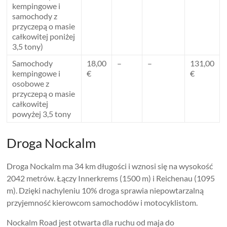
kempingowe i
samochody z
przyczepą o masie
całkowitej poniżej
3,5 tony)
Samochody
18,00
–
–
131,00
kempingowe i
€
€
osobowe z
przyczepą o masie
całkowitej
powyżej 3,5 tony
Droga Nockalm
Droga Nockalm ma 34 km długości i wznosi się na wysokość
2042 metrów. Łączy Innerkrems (1500 m) i Reichenau (1095
m). Dzięki nachyleniu 10% droga sprawia niepowtarzalną
przyjemność kierowcom samochodów i motocyklistom.
Nockalm Road jest otwarta dla ruchu od maja do