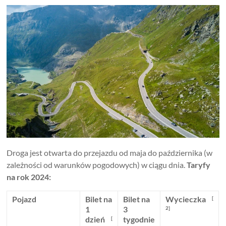
Droga jest otwarta do przejazdu od maja do października (w
zależności od warunków pogodowych) w ciągu dnia.
Taryfy
na rok 2024:
Pojazd
Bilet na
Bilet na
Wycieczka
[
1
3
2]
dzień
tygodnie
[