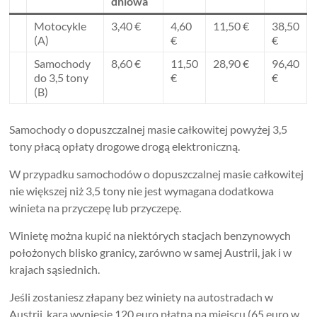
dniowa
Motocykle
3,40 €
4,60
11,50 €
38,50
(A)
€
€
Samochody
8,60 €
11,50
28,90 €
96,40
do 3,5 tony
€
€
(B)
Samochody o dopuszczalnej masie całkowitej powyżej 3,5
tony płacą opłaty drogowe drogą elektroniczną.
W przypadku samochodów o dopuszczalnej masie całkowitej
nie większej niż 3,5 tony nie jest wymagana dodatkowa
winieta na przyczepę lub przyczepę.
Winietę można kupić na niektórych stacjach benzynowych
położonych blisko granicy, zarówno w samej Austrii, jak i w
krajach sąsiednich.
Jeśli zostaniesz złapany bez winiety na autostradach w
Austrii, kara wyniesie 120 euro płatna na miejscu (65 euro w