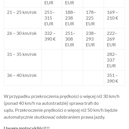
EUR
EUR
21 – 25 km/rok
251–
188–
178–
169 –
315
238
225
210 €
EUR
EUR
EUR
26 – 30 km/rok
332 –
251–
238–
222–
390 €
308
293
269
EUR
EUR
EUR
31 – 35 km/rok
282–
337
EUR
36 – 40 km/rok
351 –
390 €
W przypadku przekroczenia prędkości o więcej niż 30 km/h
(ponad 40 km/h na autostradzie) sprawa trafi do
sądu. Przekroczenie prędkości o więcej niż 50 km/h będzie
automatycznie skutkować odebraniem prawa jazdy.
Uwaga motocykliści!!!