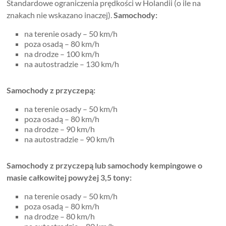
Standardowe ograniczenia prędkości w Holandii (o ile na
znakach nie wskazano inaczej).
Samochody:
na terenie osady – 50 km/h
poza osadą – 80 km/h
na drodze – 100 km/h
na autostradzie – 130 km/h
Samochody z przyczepą:
na terenie osady – 50 km/h
poza osadą – 80 km/h
na drodze – 90 km/h
na autostradzie – 90 km/h
Samochody z przyczepą lub samochody kempingowe o
masie całkowitej powyżej 3,5 tony:
na terenie osady – 50 km/h
poza osadą – 80 km/h
na drodze – 80 km/h