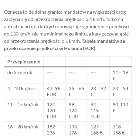
Oznacza to, że dolna granica mandatów na większości dróg
zaczyna się od przekroczenia prędkości o 4 km/h. Tylko na
autostradach, na których obowiązuje ograniczenie prędkości
do 130 km/h, nie ma minimalnego limitu, a kary zaczynają się
od przekroczenia prędkości o 1 km/h.
Tabela mandatów za
przekroczenie prędkości w Holandii (EUR):
Przyśpieszenie
do 3 km/rok
—-
—-
—-
11 – 19
€
4 – 10 km/rok
43–98
26 – 66
23 – 62
23 – 58
EUR
€
€
€
11 – 15 km/rok
124–
89–
84–
80-110
170
124
119
€
EUR
EUR
EUR
16 – 20 km/rok
182–
133–
127 –
118 –
236
176
168 €
158 €