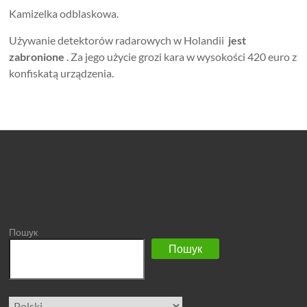
Kamizelka odblaskowa.
Używanie detektorów radarowych w Holandii
jest
zabronione
. Za jego użycie grozi kara w wysokości 420 euro z
konfiskatą urządzenia.
Пошук
Пошук
Wybierz