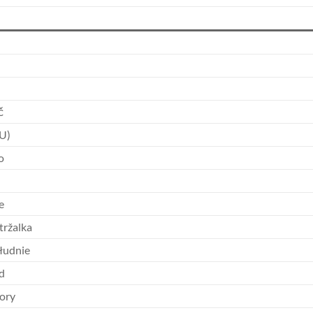
č
U)
o
e
tržalka
ołudnie
d
nory