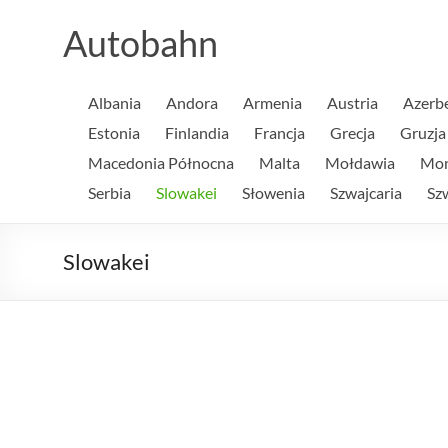
Skip
to
Autobahn
content
Albania
Andora
Armenia
Austria
Azerb
Estonia
Finlandia
Francja
Grecja
Gruzja
Macedonia Północna
Malta
Mołdawia
Mo
Serbia
Slowakei
Słowenia
Szwajcaria
Sz
Slowakei