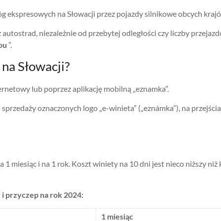
óg ekspresowych na Słowacji przez pojazdy silnikowe obcych krajó
 autostrad, niezależnie od przebytej odległości czy liczby przejaz
ou
”.
 na Słowacji?
ernetowy lub poprzez aplikację mobilną „eznamka”.
przedaży oznaczonych logo „e-winieta” („eznámka”), na przejścia
a 1 miesiąc i na 1 rok. Koszt winiety na 10 dni jest nieco niższy ni
i przyczep na rok 2024:
1 miesiąc