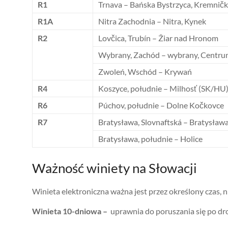
R1
Trnava – Bańska Bystrzyca, Kremnič
R1A
Nitra Zachodnia – Nitra, Kynek
R2
Lovčica, Trubín – Žiar nad Hronom
Wybrany, Zachód – wybrany, Centr
Zwoleń, Wschód – Krywań
R4
Koszyce, południe – Milhosť (SK/HU
R6
Púchov, południe – Dolne Kočkovce
R7
Bratysława, Slovnaftská – Bratysława
Bratysława, południe – Holice
Ważność winiety na Słowacji
Winieta elektroniczna ważna jest przez określony czas, n
Winieta 10-dniowa –
uprawnia do poruszania się po dro