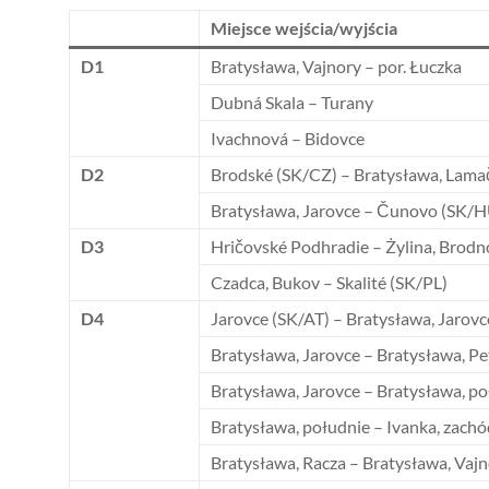
Miejsce wejścia/wyjścia
D1
Bratysława, Vajnory – por. Łuczka
Dubná Skala – Turany
Ivachnová – Bidovce
D2
Brodské (SK/CZ) – Bratysława, Lama
Bratysława, Jarovce – Čunovo (SK/H
D3
Hričovské Podhradie – Żylina, Brodn
Czadca, Bukov – Skalité (SK/PL)
D4
Jarovce (SK/AT) – Bratysława, Jarovc
Bratysława, Jarovce – Bratysława, Pe
Bratysława, Jarovce – Bratysława, p
Bratysława, południe – Ivanka, zachó
Bratysława, Racza – Bratysława, Vaj