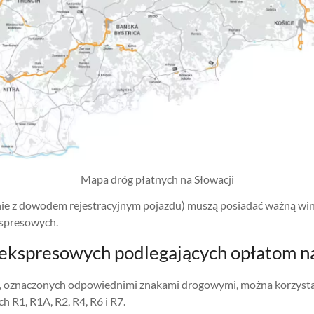
Mapa dróg płatnych na Słowacji
dnie z dowodem rejestracyjnym pojazdu) muszą posiadać ważną win
spresowych.
 ekspresowych podlegających opłatom na
, oznaczonych odpowiednimi znakami drogowymi, można korzystać 
h R1, R1A, R2, R4, R6 i R7.