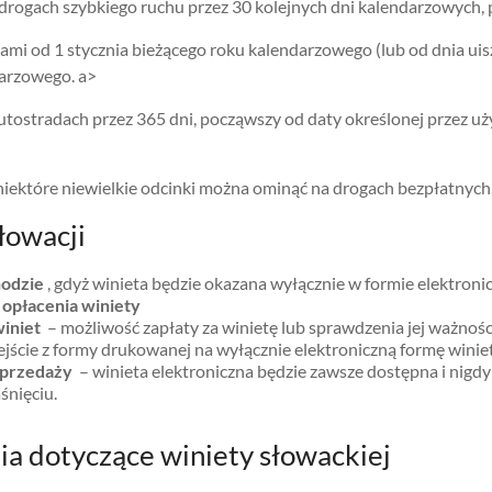
drogach szybkiego ruchu przez 30 kolejnych dni kalendarzowych, p
mi od 1 stycznia bieżącego roku kalendarzowego (lub od dnia uis
arzowego. a>
utostradach przez 365 dni, począwszy od daty określonej przez u
i niektóre niewielkie odcinki można ominąć na drogach bezpłatnych,
łowacji
hodzie
, gdyż winieta będzie okazana wyłącznie w formie elektronic
 opłacenia winiety
iniet
– możliwość zapłaty za winietę lub sprawdzenia jej ważności
jście z formy drukowanej na wyłącznie elektroniczną formę winie
sprzedaży
– winieta elektroniczna będzie zawsze dostępna i nigdy
nięciu.
ia dotyczące winiety słowackiej