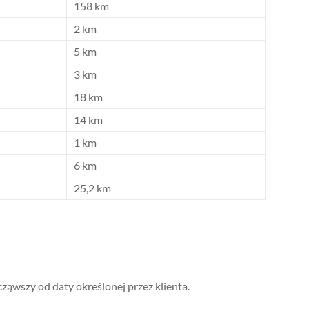
158 km
2 km
5 km
3 km
18 km
14 km
1 km
6 km
25,2 km
ząwszy od daty określonej przez klienta.