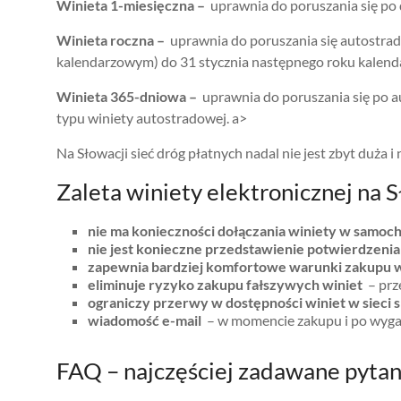
Winieta 1-miesięczna –
uprawnia do poruszania się po 
Winieta roczna –
uprawnia do poruszania się autostrada
kalendarzowym) do 31 stycznia następnego roku kalend
Winieta 365-dniowa –
uprawnia do poruszania się po a
typu winiety autostradowej. a>
Na Słowacji sieć dróg płatnych nadal nie jest zbyt duża 
Zaleta winiety elektronicznej na S
nie ma konieczności dołączania winiety w samoc
nie jest konieczne przedstawienie potwierdzenia
zapewnia bardziej komfortowe warunki zakupu w
eliminuje ryzyko zakupu fałszywych winiet
– prze
ograniczy przerwy w dostępności winiet w sieci 
wiadomość e-mail
– w momencie zakupu i po wygaś
FAQ – najczęściej zadawane pytan