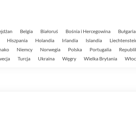
ejdżan
Belgia
Białoruś
Bośnia i Hercegowina
Bułgaria
Hiszpania
Holandia
Irlandia
Islandia
Liechtenstei
nako
Niemcy
Norwegia
Polska
Portugalia
Republi
wecja
Turcja
Ukraina
Węgry
Wielka Brytania
Włoc