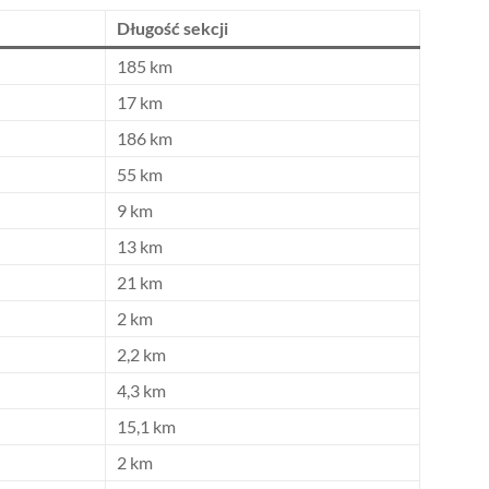
Długość sekcji
185 km
17 km
186 km
55 km
9 km
13 km
21 km
2 km
2,2 km
4,3 km
15,1 km
2 km