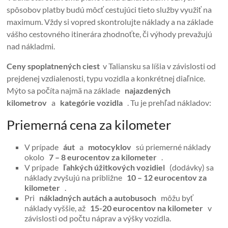
spôsobov platby budú môcť cestujúci tieto služby využiť na
maximum. Vždy si vopred skontrolujte náklady a na základe
vášho cestovného itinerára zhodnoťte, či výhody prevažujú
nad nákladmi.
Ceny spoplatnených ciest
v Taliansku sa líšia v závislosti od
prejdenej vzdialenosti, typu vozidla a konkrétnej diaľnice.
Mýto sa počíta najmä na základe
najazdených
kilometrov
a
kategórie vozidla
. Tu je prehľad nákladov:
Priemerná cena za kilometer
V prípade
áut
a
motocyklov
sú priemerné náklady
okolo
7 – 8 eurocentov za kilometer
.
V prípade
ľahkých úžitkových vozidiel
(dodávky) sa
náklady zvyšujú na približne
10 – 12 eurocentov za
kilometer
.
Pri
nákladných autách a autobusoch
môžu byť
náklady vyššie, až
15-20 eurocentov na kilometer
v
závislosti od počtu náprav a výšky vozidla.