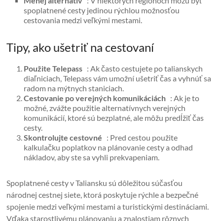
Menej alternatív
: V niektorých regiónoch môžu byť
spoplatnené cesty jedinou rýchlou možnosťou
cestovania medzi veľkými mestami.
Tipy, ako ušetriť na cestovaní
Použite Telepass
: Ak často cestujete po talianskych
diaľniciach, Telepass vám umožní ušetriť čas a vyhnúť sa
radom na mýtnych staniciach.
Cestovanie po verejných komunikáciách
: Ak je to
možné, zvážte použitie alternatívnych verejných
komunikácií, ktoré sú bezplatné, ale môžu predĺžiť čas
cesty.
Skontrolujte cestovné
: Pred cestou použite
kalkulačku poplatkov na plánovanie cesty a odhad
nákladov, aby ste sa vyhli prekvapeniam.
Spoplatnené cesty v Taliansku sú dôležitou súčasťou
národnej cestnej siete, ktorá poskytuje rýchle a bezpečné
spojenie medzi veľkými mestami a turistickými destináciami.
Vďaka starostlivému plánovaniu a znalostiam rôznych