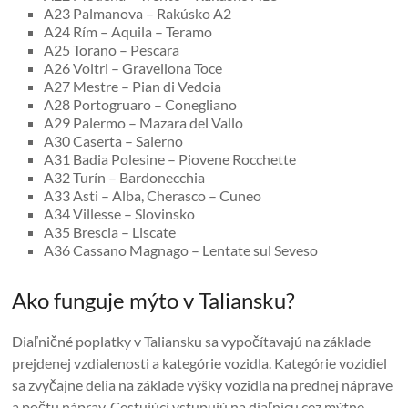
A23 Palmanova – Rakúsko A2
A24 Rím – Aquila – Teramo
A25 Torano – Pescara
A26 Voltri – Gravellona Toce
A27 Mestre – Pian di Vedoia
A28 Portogruaro – Conegliano
A29 Palermo – Mazara del Vallo
A30 Caserta – Salerno
A31 Badia Polesine – Piovene Rocchette
A32 Turín – Bardonecchia
A33 Asti – Alba, Cherasco – Cuneo
A34 Villesse – Slovinsko
A35 Brescia – Liscate
A36 Cassano Magnago – Lentate sul Seveso
Ako funguje mýto v Taliansku?
Diaľničné poplatky v Taliansku sa vypočítavajú na základe
prejdenej vzdialenosti a kategórie vozidla. Kategórie vozidiel
sa zvyčajne delia na základe výšky vozidla na prednej náprave
a počtu náprav. Cestujúci vstupujú na diaľnicu cez mýtne