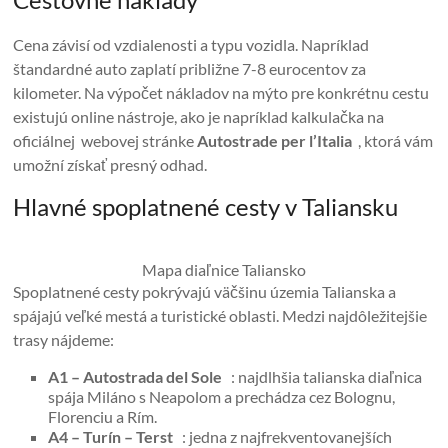
Cena závisí od vzdialenosti a typu vozidla. Napríklad
štandardné auto zaplatí približne 7-8 eurocentov za
kilometer. Na výpočet nákladov na mýto pre konkrétnu cestu
existujú online nástroje, ako je napríklad kalkulačka na
oficiálnej webovej stránke
Autostrade per l’Italia
, ktorá vám
umožní získať presný odhad.
Hlavné spoplatnené cesty v Taliansku
Mapa diaľnice Taliansko
Spoplatnené cesty pokrývajú väčšinu územia Talianska a
spájajú veľké mestá a turistické oblasti. Medzi najdôležitejšie
trasy nájdeme:
A1 – Autostrada del Sole
: najdlhšia talianska diaľnica
spája Miláno s Neapolom a prechádza cez Bolognu,
Florenciu a Rím.
A4 – Turín – Terst
: jedna z najfrekventovanejších