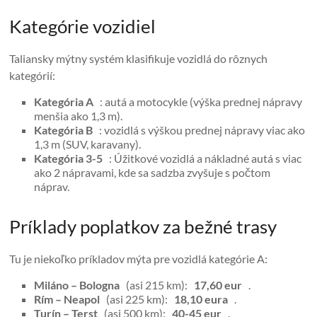
Kategórie vozidiel
Taliansky mýtny systém klasifikuje vozidlá do rôznych
kategórií:
Kategória A
: autá a motocykle (výška prednej nápravy
menšia ako 1,3 m).
Kategória B
: vozidlá s výškou prednej nápravy viac ako
1,3 m (SUV, karavany).
Kategória 3-5
: Úžitkové vozidlá a nákladné autá s viac
ako 2 nápravami, kde sa sadzba zvyšuje s počtom
náprav.
Príklady poplatkov za bežné trasy
Tu je niekoľko príkladov mýta pre vozidlá kategórie A:
Miláno – Bologna
(asi 215 km):
17,60 eur
.
Rím – Neapol
(asi 225 km):
18,10 eura
.
Turín – Terst
(asi 500 km):
40-45 eur
.