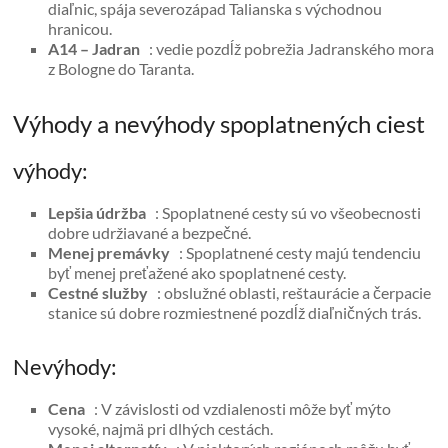
diaľnic, spája severozápad Talianska s východnou
hranicou.
A14 – Jadran
: vedie pozdĺž pobrežia Jadranského mora
z Bologne do Taranta.
Výhody a nevýhody spoplatnených ciest
výhody:
Lepšia údržba
: Spoplatnené cesty sú vo všeobecnosti
dobre udržiavané a bezpečné.
Menej premávky
: Spoplatnené cesty majú tendenciu
byť menej preťažené ako spoplatnené cesty.
Cestné služby
: obslužné oblasti, reštaurácie a čerpacie
stanice sú dobre rozmiestnené pozdĺž diaľničných trás.
Nevýhody:
Cena
: V závislosti od vzdialenosti môže byť mýto
vysoké, najmä pri dlhých cestách.