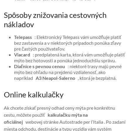
Spôsoby znižovania cestovných
nákladov
Telepass
: Elektronický Telepass vám umožňuje platiť
bez zastavenia a v niektorých prípadoch ponúka zľavy
pre častých používateľov.
Viacard
: predplatená karta, ktorá vám umožňuje platiť
mýto bez hotovosti a ponúka jednoduchšiu správu.
Diaľnice s pevnou cenou
: niektoré trasy majú pevné
mýto bez ohľadu na prejdenú vzdialenosť, ako
napríklad
A3 Neapol-Salerno
, ktorá je bezplatná.
Online kalkulačky
Ak chcete získať presný odhad ceny mýta pre konkrétnu
cestu, môžete použiť
kalkulačku mýta na
oficiálnej
webovej stránke Autostrade per l’Italia . Po zadaní
miesta odchodu, destinácie a typu vozidla vám systém