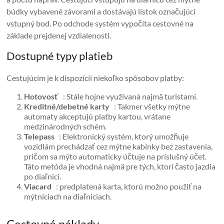
búdky vybavené závorami a dostávajú lístok označujúci
vstupný bod. Po odchode systém vypočíta cestovné na
základe prejdenej vzdialenosti.
Dostupné typy platieb
Cestujúcim je k dispozícii niekoľko spôsobov platby:
Hotovosť
: Stále hojne využívaná najmä turistami.
Kreditné/debetné karty
: Takmer všetky mýtne
automaty akceptujú platby kartou, vrátane
medzinárodných schém.
Telepass
: Elektronický systém, ktorý umožňuje
vozidlám prechádzať cez mýtne kabínky bez zastavenia,
pričom sa mýto automaticky účtuje na príslušný účet.
Táto metóda je vhodná najmä pre tých, ktorí často jazdia
po diaľnici.
Viacard
: predplatená karta, ktorú možno použiť na
mýtniciach na diaľniciach.
Cestovné náklady