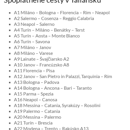
A1 Miláno – Bologna – Florencia – Rím – Neapol
A2 Salermo – Cosenza – Reggio Calabria
A3 Neapol – Salerno
A4 Turín – Miláno – Benátky – Terst
A5 Turín – Aosta – Monte Bianco
A6 Turín – Savona
A7 Miláno – Janov
A8 Miláno – Varese
A9 Lainate – Švajčiarsko A2
A10 Janov – Francúzsko A8
A11 Florencia – Pisa
A12 Janov – San Pietro in Palazzi, Tarquinia – Rím
A13 Bologna – Padova
A14 Bologna – Ancona – Bari – Taranto
A15 Parma – Spezia
A16 Neapol – Canosa
A18 Messina – Catania, Syrakúzy – Rosolini
A19 Palermo – Catania
A20 Messina – Palermo
A21 Turín – Brescia
A22 Modena – Trento – Rakúsko A13