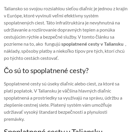
Taliansko so svojou rozsiahlou sieťou diaľnic je jednou z krajín
v Európe, ktoré vyvinuli veľmi efektívny systém
spoplatnených ciest. Táto infraštruktúra je nevyhnutná na
udržiavanie a rozširovanie dopravných tepien a ponúka
cestujúcim rýchle a bezpečné služby. V tomto článku sa
pozrieme na to, ako fungujú
spoplatnené cesty v Taliansku
,
náklady, spôsoby platby a niekoľko tipov pre tých, ktorí chcú
po týchto cestách cestovať.
Čo sú to spoplatnené cesty?
Spoplatnené cesty sú úseky diaľnic alebo ciest, za ktoré sa
platí poplatok. V Taliansku je väčšina hlavných diaľnic
spoplatnená a prostriedky sa využívajú na správu, údržbu a
zlepšenie cestnej siete. Platený systém vám umožňuje
udržiavať vysoký štandard bezpečnosti a plynulosti
premávky.
Spoplatnené cesty v Taliansku