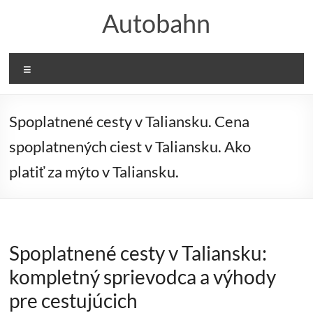
Prejsť
Autobahn
na
obsah
Menu
Spoplatnené cesty v Taliansku. Cena
spoplatnených ciest v Taliansku. Ako
platiť za mýto v Taliansku.
Spoplatnené cesty v Taliansku:
kompletný sprievodca a výhody
pre cestujúcich