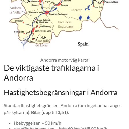
Andorra motorväg karta
De viktigaste trafiklagarna i
Andorra
Hastighetsbegränsningar i Andorra
Standardhastighetsgränser i Andorra (om inget annat anges
på skyltarna).
Bilar (upp till 3,5 t):
i bebyggelsen – 50 km/h
utanför bebyggelsen – från 60 km/h till 90 km/h