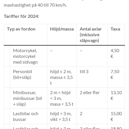
maxhastighet på 40 till 70 km/h.
Tariffer för 2024:
Typ av fordon
Höjd/massa
Antal axlar
Taxa
(inklusive
släpvagn)
Motorcykel,
–
–
4,50
motorcykel
€
med sidvagn
Personbil
höjd ≤ 2 m,
till 3
7,50
(bil+släp)
massa ≤ 3,5
€
t
Minibussar,
2 m < höjd
2 eller fler
13,10
minibussar (bil
< 3 m,
€
+ släp)
masa < 3,5 t
Lastbilar och
höjd > 3 m,
2
15,00
bussar
vikt > 3,5 t
€
Lastbilar och
höjd > 3 m,
3 eller fler
18,80