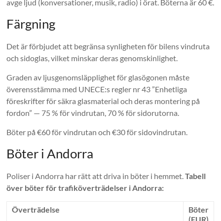
avge ljud (konversationer, musik, radio) i örat. Böterna är 60 €.
Färgning
Det är förbjudet att begränsa synligheten för bilens vindruta
och sidoglas, vilket minskar deras genomskinlighet.
Graden av ljusgenomsläpplighet för glasögonen måste
överensstämma med UNECE:s regler nr 43 ”Enhetliga
föreskrifter för säkra glasmaterial och deras montering på
fordon” — 75 % för vindrutan, 70 % för sidorutorna.
Böter på €60 för vindrutan och €30 för sidovindrutan.
Böter i Andorra
Poliser i Andorra har rätt att driva in böter i hemmet.
Tabell
över böter för trafiköverträdelser i Andorra:
Överträdelse
Böter
(EUR)