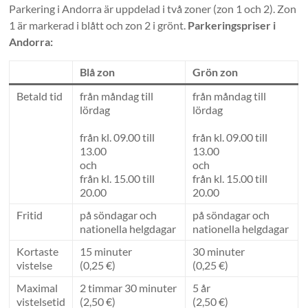
Parkering i Andorra är uppdelad i två zoner (zon 1 och 2). Zon
1 är markerad i blått och zon 2 i grönt.
Parkeringspriser i
Andorra:
Blå zon
Grön zon
Betald tid
från måndag till
från måndag till
lördag
lördag
från kl. 09.00 till
från kl. 09.00 till
13.00
13.00
och
och
från kl. 15.00 till
från kl. 15.00 till
20.00
20.00
Fritid
på söndagar och
på söndagar och
nationella helgdagar
nationella helgdagar
Kortaste
15 minuter
30 minuter
vistelse
(0,25 €)
(0,25 €)
Maximal
2 timmar 30 minuter
5 år
vistelsetid
(2,50 €)
(2,50 €)