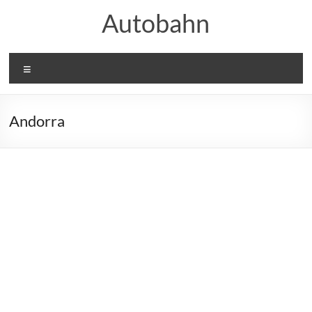
Hoppa
Autobahn
till
innehåll
Meny
Andorra