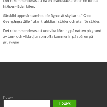
Det rekommenderas att ha en brandsläckare och en första
hjälpen-låda i bilen.
Särskild uppmärksamhet bör ägnas åt skyltarna ”
Obs:
övergångsställe
” utan trafikljus i städer och utanför städer.
Det rekommenderas att undvika körning på natten på grund
av tam- och vilda djur som ofta kommer in på spåren på
grusvägar
Пошук
Пошук