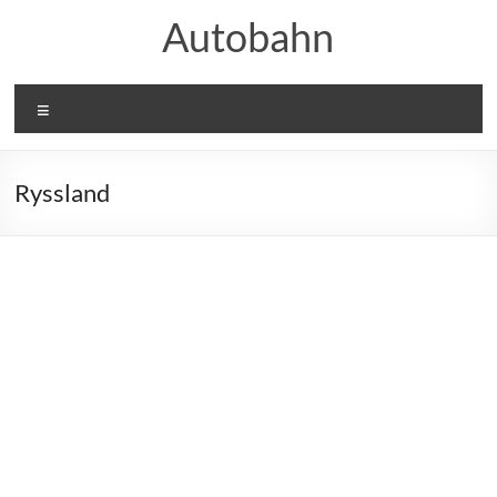
Hoppa
Autobahn
till
innehåll
Meny
Ryssland