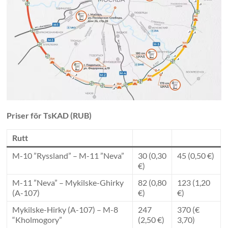
Priser för TsKAD (RUB)
Rutt
M-10 ”Ryssland” – M-11 ”Neva”
30 (0,30
45 (0,50 €)
€)
M-11 ”Neva” – Mykilske-Ghirky
82 (0,80
123 (1,20
(A-107)
€)
€)
Mykilske-Hirky (A-107) – M-8
247
370 (€
“Kholmogory”
(2,50 €)
3,70)