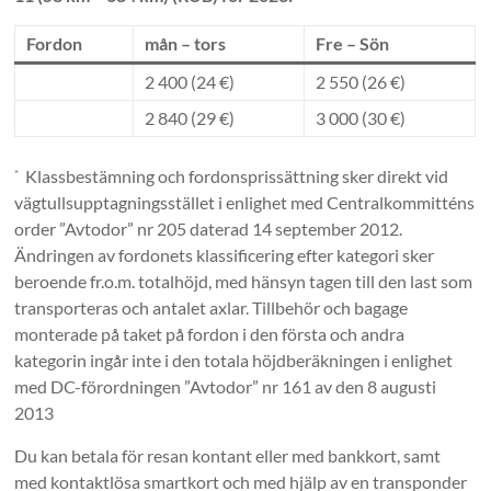
Fordon
mån – tors
Fre – Sön
2 400 (24 €)
2 550 (26 €)
2 840 (29 €)
3 000 (30 €)
Klassbestämning och fordonsprissättning sker direkt vid
*
vägtullsupptagningsstället i enlighet med Centralkommitténs
order ”Avtodor” nr 205 daterad 14 september 2012.
Ändringen av fordonets klassificering efter kategori sker
beroende fr.o.m. totalhöjd, med hänsyn tagen till den last som
transporteras och antalet axlar. Tillbehör och bagage
monterade på taket på fordon i den första och andra
kategorin ingår inte i den totala höjdberäkningen i enlighet
med DC-förordningen ”Avtodor” nr 161 av den 8 augusti
2013
Du kan betala för resan kontant eller med bankkort, samt
med kontaktlösa smartkort och med hjälp av en transponder