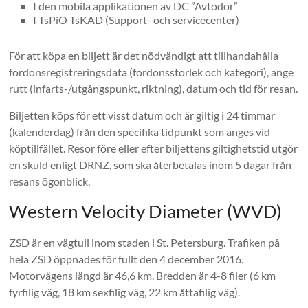
I den mobila applikationen av DC ”Avtodor”
I TsPiO TsKAD (Support- och servicecenter)
För att köpa en biljett är det nödvändigt att tillhandahålla
fordonsregistreringsdata (fordonsstorlek och kategori), ange
rutt (infarts-/utgångspunkt, riktning), datum och tid för resan.
Biljetten köps för ett visst datum och är giltig i 24 timmar
(kalenderdag) från den specifika tidpunkt som anges vid
köptillfället. Resor före eller efter biljettens giltighetstid utgör
en skuld enligt DRNZ, som ska återbetalas inom 5 dagar från
resans ögonblick.
Western Velocity Diameter (WVD)
ZSD är en vägtull inom staden i St. Petersburg. Trafiken på
hela ZSD öppnades för fullt den 4 december 2016.
Motorvägens längd är 46,6 km. Bredden är 4-8 filer (6 km
fyrfilig väg, 18 km sexfilig väg, 22 km åttafilig väg).