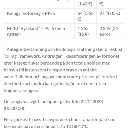
(1,40 €)
€)
Kaluga motorväg – PK-5
64 (0,60
97 (1,00 €)
€)
M-10 ”Ryssland” – PC-5 (hela
1 565
2 349 (24
rutten)
(16 €)
euro)
Kategoribestämning och fordonsprissättning sker direkt på
*
Tolling Framework. Ändringen i klassificeringen av fordonet
efter kategori sker beroende på den totala höjden, med
hänsyn till lasten som transporteras och antalet
axlar. Tillbehör och bagage monterade på taket på fordon i
den första och andra kategorin ingår inte i den totala
höjdberäkningen.
Det angivna avgiftsbeloppet gäller från 22.02.2023
(00:00:00).
För ägare av T-pass-transpondern finns rabatter på resor,
beroende på ruttens längd, från 10 till 40%.