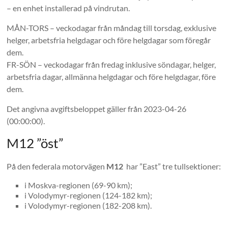
– en enhet installerad på vindrutan.
MÅN-TORS – veckodagar från måndag till torsdag, exklusive
helger, arbetsfria helgdagar och före helgdagar som föregår
dem.
FR-SÖN – veckodagar från fredag ​​inklusive söndagar, helger,
arbetsfria dagar, allmänna helgdagar och före helgdagar, före
dem.
Det angivna avgiftsbeloppet gäller från 2023-04-26
(00:00:00).
M12 ”öst”
På den federala motorvägen
M12
har ”East” tre tullsektioner:
i Moskva-regionen (69-90 km);
i Volodymyr-regionen (124-182 km);
i Volodymyr-regionen (182-208 km).