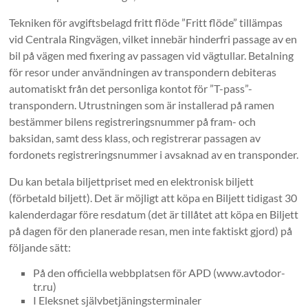
Tekniken för avgiftsbelagd fritt flöde ”Fritt flöde” tillämpas
vid Centrala Ringvägen, vilket innebär hinderfri passage av en
bil på vägen med fixering av passagen vid vägtullar. Betalning
för resor under användningen av transpondern debiteras
automatiskt från det personliga kontot för ”T-pass”-
transpondern. Utrustningen som är installerad på ramen
bestämmer bilens registreringsnummer på fram- och
baksidan, samt dess klass, och registrerar passagen av
fordonets registreringsnummer i avsaknad av en transponder.
Du kan betala biljettpriset med en elektronisk biljett
(förbetald biljett). Det är möjligt att köpa en Biljett tidigast 30
kalenderdagar före resdatum (det är tillåtet att köpa en Biljett
på dagen för den planerade resan, men inte faktiskt gjord) på
följande sätt:
På den officiella webbplatsen för APD (www.avtodor-
tr.ru)
I Eleksnet självbetjäningsterminaler