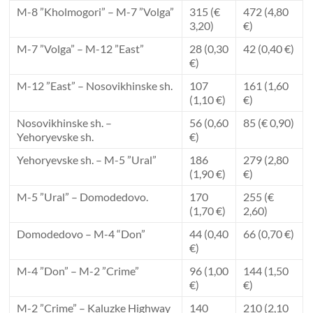
M-8 ”Kholmogori” – M-7 ”Volga”
315 (€
472 (4,80
3,20)
€)
M-7 ”Volga” – M-12 ”East”
28 (0,30
42 (0,40 €)
€)
M-12 ”East” – Nosovikhinske sh.
107
161 (1,60
(1,10 €)
€)
Nosovikhinske sh. –
56 (0,60
85 (€ 0,90)
Yehoryevske sh.
€)
Yehoryevske sh. – M-5 ”Ural”
186
279 (2,80
(1,90 €)
€)
M-5 ”Ural” – Domodedovo.
170
255 (€
(1,70 €)
2,60)
Domodedovo – M-4 “Don”
44 (0,40
66 (0,70 €)
€)
M-4 ”Don” – M-2 ”Crime”
96 (1,00
144 (1,50
€)
€)
M-2 ”Crime” – Kaluzke Highway
140
210 (2,10