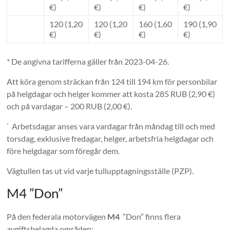
€)
€)
€)
€)
120 (1,20
120 (1,20
160 (1,60
190 (1,90
€)
€)
€)
€)
* De angivna tarifferna gäller från 2023-04-26.
Att köra genom sträckan från 124 till 194 km för personbilar
på helgdagar och helger kommer att kosta 285 RUB (2,90 €)
och på vardagar – 200 RUB (2,00 €).
Arbetsdagar anses vara vardagar från måndag till och med
*
torsdag, exklusive fredagar, helger, arbetsfria helgdagar och
före helgdagar som föregår dem.
Vägtullen tas ut vid varje tullupptagningsställe (PZP).
M4 ”Don”
På den federala motorvägen
M4
”Don” finns flera
avgiftsbelagda områden: