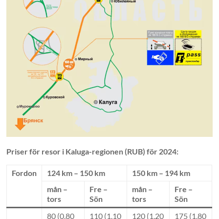
Priser för resor i Kaluga-regionen (RUB) för 2024:
Fordon
124 km – 150 km
150 km – 194 km
mån –
Fre –
mån –
Fre –
tors
Sön
tors
Sön
80 (0,80
110 (1,10
120 (1,20
175 (1,80