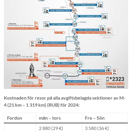
Kostnaden för resor på alla avgiftsbelagda sektioner av M-
4 (21 km – 1 319 km) (RUB) för 2024:
Fordon
mån – tors
Fre – Sön
2 880 (29 €)
3 580 (36 €)