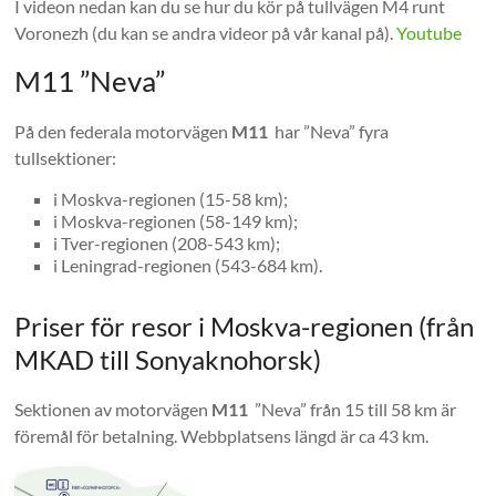
I videon nedan kan du se hur du kör på tullvägen M4 runt
Voronezh (du kan se andra videor på vår kanal på).
Youtube
M11 ”Neva”
På den federala motorvägen
M11
har ”Neva” fyra
tullsektioner:
i Moskva-regionen (15-58 km);
i Moskva-regionen (58-149 km);
i Tver-regionen (208-543 km);
i Leningrad-regionen (543-684 km).
Priser för resor i Moskva-regionen (från
MKAD till Sonyaknohorsk)
Sektionen av motorvägen
M11
”Neva” från 15 till 58 km är
föremål för betalning. Webbplatsens längd är ca 43 km.