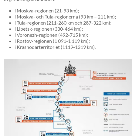
i Moskva-regionen (21-93 km);
i Moskva- och Tula-regionerna (93 km – 211 km);
i Tula-regionen (211-260 km och 287-322 km);
i Lipetsk-regionen (330-464 km);
i Voronezh-regionen (492-715 km);
i Rostov-regionen (1 091-1 119 km);
i Krasnodarterritoriet (1119-1319 km).