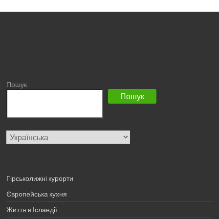
Пошук
Пошук
Вибрати
мову
Гірськолижні курорти
Європейська кухня
Життя в Ісландії