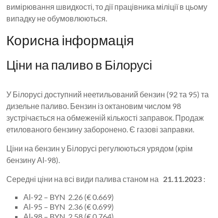
вимірювання швидкості, то дії працівника міліції в цьому
випадку не обумовлюються.
Корисна інформація
Ціни на паливо в Білорусі
У Білорусі доступний неетильований бензин (92 та 95) та
дизельне паливо. Бензин із октановим числом 98
зустрічається на обмеженій кількості заправок. Продаж
етилованого бензину заборонено. Є газові заправки.
Ціни на бензин у Білорусі регулюються урядом (крім
бензину АІ-98).
Середні ціни на всі види палива станом на
21.11.2023
:
АІ-92 – BYN 2.26 (€ 0.669)
АІ-95 – BYN 2.36 (€ 0.699)
АІ-98 – BYN 2.58 (€ 0.764)