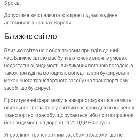
5 років.
Допустиме вміст алкоголю в крові під час водіння
автомобіля в країнах Європи.
Ближнє світло
Близьке світло не є обов’язковим при їзді в денний
час. Ближнє світло має бути включене вночі, в умовах
недостатньої видимості, викликаних поганою погодою, а
також при їзді на мотоциклі, мопеді та при буксируванні
механічного транспортного засобу (на транспортному
засобі, що буксирує).
Протитуманні фари можуть використовуватися замість
ближнього світла фар у світлий час доби для позначення
транспортного засобу, що рухається, або при погіршенні
його видимості на дорозі ( гл.22 ПДР Білорусі ).
Управління транспортним засобом з фарами, що не