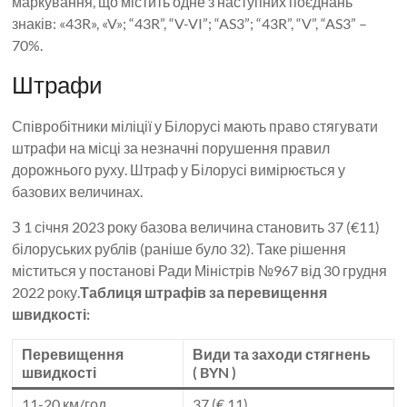
маркування, що містить одне з наступних поєднань
знаків: «43R», «V»; “43R”, “V-VI”; “AS3”; “43R”, “V”, “AS3” –
70%.
Штрафи
Співробітники міліції у Білорусі мають право стягувати
штрафи на місці за незначні порушення правил
дорожнього руху. Штраф у Білорусі вимірюється у
базових величинах.
З 1 січня 2023 року базова величина становить 37 (€11)
білоруських рублів (раніше було 32). Таке рішення
міститься у постанові Ради Міністрів №967 від 30 грудня
2022 року.
Таблиця штрафів за перевищення
швидкості:
Перевищення
Види та заходи стягнень
швидкості
( BYN )
11-20 км/год
37 (€ 11)