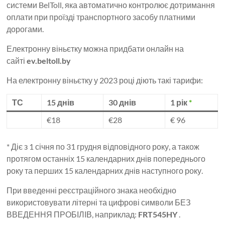
системи BelToll, яка автоматично контролює дотримання
оплати при проїзді транспортного засобу платними
дорогами.
Електронну віньєтку можна придбати онлайн на
сайті
ev.beltoll.by
На електронну віньєтку у 2023 році діють такі тарифи:
ТС
15 днів
30 днів
1 рік
*
€18
€28
€ 96
* Діє з 1 січня по 31 грудня відповідного року, а також
протягом останніх 15 календарних днів попереднього
року та перших 15 календарних днів наступного року.
При введенні реєстраційного знака необхідно
використовувати літерні та цифрові символи БЕЗ
ВВЕДЕННЯ ПРОБІЛІВ, наприклад:
FRT545HY
.