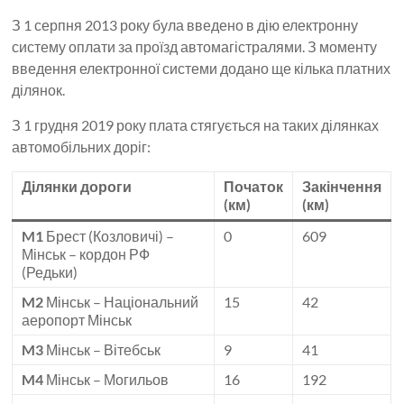
З 1 серпня 2013 року була введено в дію електронну
систему оплати за проїзд автомагістралями. З моменту
введення електронної системи додано ще кілька платних
ділянок.
З 1 грудня 2019 року плата стягується на таких ділянках
автомобільних доріг:
Ділянки дороги
Початок
Закінчення
(км)
(км)
M1
Брест (Козловичі) –
0
609
Мінськ – кордон РФ
(Редьки)
M2
Мінськ – Національний
15
42
аеропорт Мінськ
M3
Мінськ – Вітебськ
9
41
M4
Мінськ – Могильов
16
192