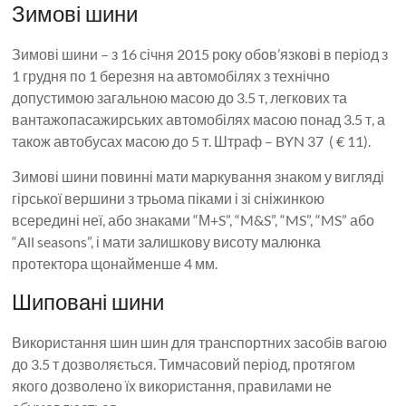
Зимові шини
Зимові шини – з 16 січня 2015 року обов’язкові в період з
1 грудня по 1 березня на автомобілях з технічно
допустимою загальною масою до 3.5 т, легкових та
вантажопасажирських автомобілях масою понад 3.5 т, а
також автобусах масою до 5 т. Штраф – BYN 37 ( € 11).
Зимові шини повинні мати маркування знаком у вигляді
гірської вершини з трьома піками і зі сніжинкою
всередині неї, або знаками “М+S”, “M&S”, “MS”, “MS” або
“All seasons”, і мати залишкову висоту малюнка
протектора щонайменше 4 мм.
Шиповані шини
Використання шин шин для транспортних засобів вагою
до 3.5 т дозволяється. Тимчасовий період, протягом
якого дозволено їх використання, правилами не