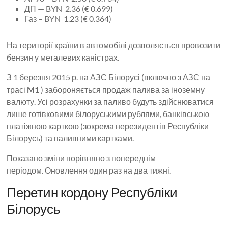
ДП — BYN 2.36 (€ 0.699)
Газ – BYN 1.23 (€ 0.364)
На території країни в автомобілі дозволяється провозити
бензин у металевих каністрах.
З 1 березня 2015 р. на АЗС Білорусі (включно з АЗС на
трасі
M1
) забороняється продаж палива за іноземну
валюту. Усі розрахунки за паливо будуть здійснюватися
лише готівковими білоруськими рублями, банківською
платіжною карткою (зокрема нерезидентів Республіки
Білорусь) та паливними картками.
Показано зміни порівняно з попереднім
періодом. Оновлення один раз на два тижні.
Перетин кордону Республіки
Білорусь