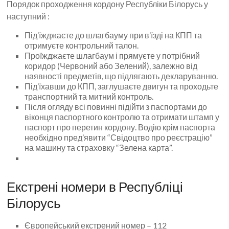
Порядок проходження кордону Республіки Білорусь у
наступний :
Під’їжджаєте до шлагбауму при в’їзді на КПП та
отримуєте контрольний талон.
Проїжджаєте шлагбаум і прямуєте у потрібний
коридор (Червоний або Зелений), залежно від
наявності предметів, що підлягають декларуванню.
Під’їхавши до КПП, заглушаєте двигун та проходьте
транспортний та митний контроль.
Після огляду всі повинні підійти з паспортами до
віконця паспортного контролю та отримати штамп у
паспорт про перетин кордону. Водію крім паспорта
необхідно пред’явити “Свідоцтво про реєстрацію”
на машину та страховку “Зелена карта”.
Екстрені номери в Республіці
Білорусь
Європейський екстрений номер – 112