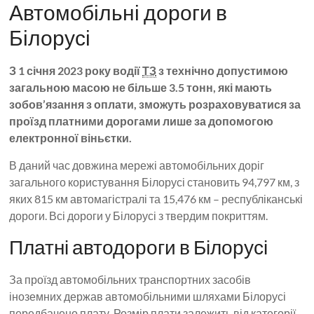
Автомобільні дороги в
Білорусі
З 1 січня 2023 року водії
ТЗ
з технічно допустимою
загальною масою не більше 3.5 тонн, які мають
зобов’язання з оплати, зможуть розраховуватися за
проїзд платними дорогами лише за допомогою
електронної віньєтки.
В даний час довжина мережі автомобільних доріг
загального користування Білорусі становить 94,797 км, з
яких 815 км автомагістралі та 15,476 км – республіканські
дороги. Всі дороги у Білорусі з твердим покриттям.
Платні автодороги в Білорусі
За проїзд автомобільних транспортних засобів
іноземних держав автомобільними шляхами Білорусі
передбачено плату. Розмір плати залежить від категорії