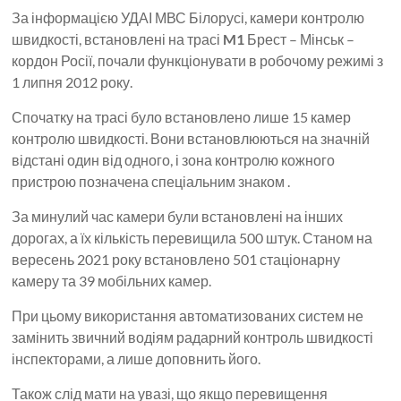
За інформацією УДАІ МВС Білорусі, камери контролю
швидкості, встановлені на трасі
M1
Брест – Мінськ –
кордон Росії, почали функціонувати в робочому режимі з
1 липня 2012 року.
Спочатку на трасі було встановлено лише 15 камер
контролю швидкості. Вони встановлюються на значній
відстані один від одного, і зона контролю кожного
пристрою позначена спеціальним знаком .
За минулий час камери були встановлені на інших
дорогах, а їх кількість перевищила 500 штук. Станом на
вересень 2021 року встановлено 501 стаціонарну
камеру та 39 мобільних камер.
При цьому використання автоматизованих систем не
замінить звичний водіям радарний контроль швидкості
інспекторами, а лише доповнить його.
Також слід мати на увазі, що якщо перевищення