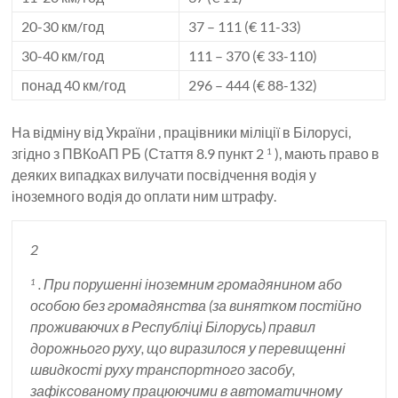
20-30 км/год
37 – 111 (€ 11-33)
30-40 км/год
111 – 370 (€ 33-110)
понад 40 км/год
296 – 444 (€ 88-132)
На відміну від України , працівники міліції в Білорусі,
згідно з ПВКоАП РБ (Стаття 8.9 пункт 2
), мають право в
1
деяких випадках вилучати посвідчення водія у
іноземного водія до оплати ним штрафу.
2
. При порушенні іноземним громадянином або
1
особою без громадянства (за винятком постійно
проживаючих в Республіці Білорусь) правил
дорожнього руху, що виразилося у перевищенні
швидкості руху транспортного засобу,
зафіксованому працюючими в автоматичному