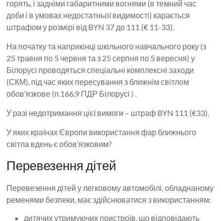
горять, і задніми габаритними вогнями (в темний час
доби і в умовах недостатньої видимості) карається
штрафом у розмірі від BYN 37 до 111 (€ 11-33).
На початку та наприкінці шкільного навчального року (з
25 травня по 5 червня та з 25 серпня по 5 вересня) у
Білорусі проводяться спеціальні комплексні заходи
(СКМ), під час яких пересування з ближнім світлом
обов’язкове (п.166.9 ПДР Білорусі
)
.
У разі недотримання цієї вимоги – штраф BYN 111 (€33).
У яких країнах Європи використання фар ближнього
світла вдень є обов’язковим?
Перевезення дітей
Перевезення дітей у легковому автомобілі, обладнаному
ременями безпеки, має здійснюватися з використанням:
дитячих утримуючих пристроїв, що відповідають