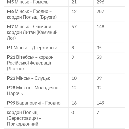
M5
Мінськ – Гомель
21
296
M6
Мінськ – Гродно –
12
287
кордон Польщі (Брузги)
M7
Мінськ – Ошмяни –
57
148
кордон Литви (Кам’яний
Лог)
Р1
Мінськ – Дзержинськ
8
35
Р21
Вітебськ – кордон
9
53
Російської Федерації
(Ліозно)
Р23
Мінськ – Слуцьк
10
99
Р28
Мінськ – Молодечно –
12
32
Нарочь
Р99
Барановичі – Гродно
16
149
кордон Польщі
0
7
(Берестовиця) –
Прикордонний