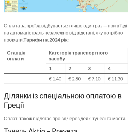
Оплата за проїзд відбувається лише один раз — при в’їзді
на автомагістраль незалежно від відстані, яку потрібно
проїхати.
Тарифи на 2024 рік:
Станція
Категорія транспортного
оплати
засобу
1
2
3
4
€ 1.40
€ 2.80
€ 7.10
€ 11.30
Ділянки із спеціальною оплатою в
Греції
Оплаті також підлягає проїзд через деякі тунелі та мости.
Тунель Aktio – Preveza