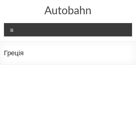
Перейти
Autobahn
до
вмісту
Меню
Греція