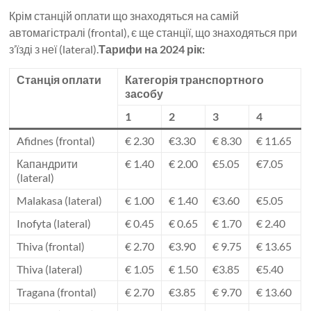
Крім станцій оплати що знаходяться на самій
автомагістралі (frontal), є ще станції, що знаходяться при
з’їзді з неї (lateral).
Тарифи на 2024 рік:
Станція оплати
Категорія транспортного
засобу
1
2
3
4
Afidnes (frontal)
€ 2.30
€3.30
€ 8.30
€ 11.65
Капандрити
€ 1.40
€ 2.00
€5.05
€7.05
(lateral)
Malakasa (lateral)
€ 1.00
€ 1.40
€3.60
€5.05
Inofyta (lateral)
€ 0.45
€ 0.65
€ 1.70
€ 2.40
Thiva (frontal)
€ 2.70
€3.90
€ 9.75
€ 13.65
Thiva (lateral)
€ 1.05
€ 1.50
€3.85
€5.40
Tragana (frontal)
€ 2.70
€3.85
€ 9.70
€ 13.60