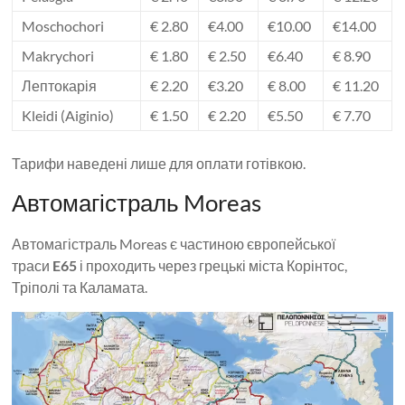
Moschochori
€ 2.80
€4.00
€10.00
€14.00
Makrychori
€ 1.80
€ 2.50
€6.40
€ 8.90
Лептокарія
€ 2.20
€3.20
€ 8.00
€ 11.20
Kleidi (Aiginio)
€ 1.50
€ 2.20
€5.50
€ 7.70
Тарифи наведені лише для оплати готівкою.
Автомагістраль Moreas
Автомагістраль Moreas є частиною європейської
траси
E65
і проходить через грецькі міста Корінтос,
Тріполі та Каламата.