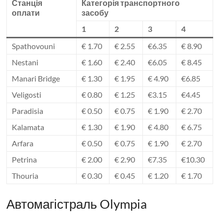
Станція
Категорія транспортного
оплати
засобу
1
2
3
4
Spathovouni
€ 1.70
€ 2.55
€6.35
€ 8.90
Nestani
€ 1.60
€ 2.40
€6.05
€ 8.45
Manari Bridge
€ 1.30
€ 1.95
€ 4.90
€6.85
Veligosti
€ 0.80
€ 1.25
€3.15
€4.45
Paradisia
€ 0.50
€ 0.75
€ 1.90
€ 2.70
Kalamata
€ 1.30
€ 1.90
€ 4.80
€ 6.75
Arfara
€ 0.50
€ 0.75
€ 1.90
€ 2.70
Petrina
€ 2.00
€ 2.90
€7.35
€10.30
Thouria
€ 0.30
€ 0.45
€ 1.20
€ 1.70
Автомагістраль Olympia