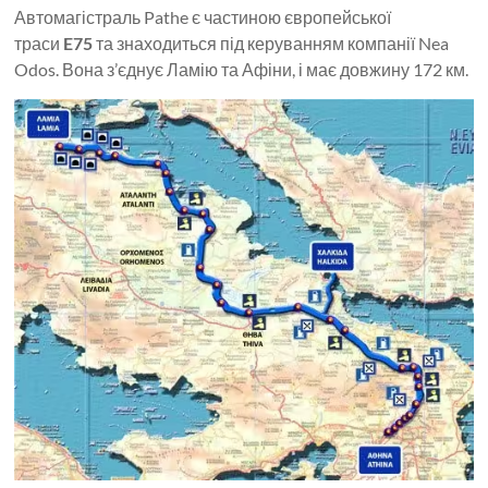
Автомагістраль Pathe є частиною європейської
траси
E75
та знаходиться під керуванням компанії Nea
Odos. Вона з’єднує Ламію та Афіни, і має довжину 172 км.