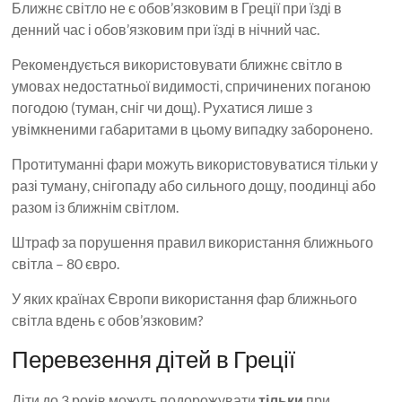
Ближнє світло не є обов’язковим в Греції при їзді в
денний час і обов’язковим при їзді в нічний час.
Рекомендується використовувати ближнє світло в
умовах недостатньої видимості, спричинених поганою
погодою (туман, сніг чи дощ). Рухатися лише з
увімкненими габаритами в цьому випадку заборонено.
Протитуманні фари можуть використовуватися тільки у
разі туману, снігопаду або сильного дощу, поодинці або
разом із ближнім світлом.
Штраф за порушення правил використання ближнього
світла – 80 євро.
У яких країнах Європи використання фар ближнього
світла вдень є обов’язковим?
Перевезення дітей в Греції
Діти до 3 років можуть подорожувати
тільки
при