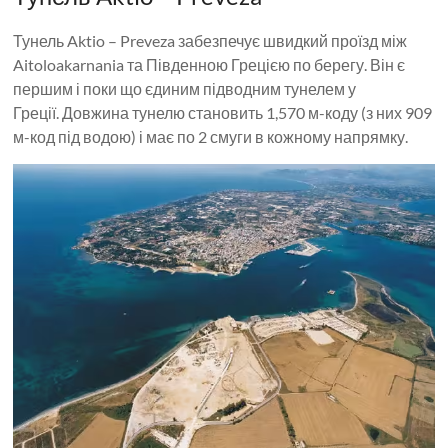
Тунель Aktio – Preveza забезпечує швидкий проїзд між
Aitoloakarnania та Південною Грецією по берегу. Він є
першим і поки що єдиним підводним тунелем у
Греції. Довжина тунелю становить 1,570 м-коду (з них 909
м-код під водою) і має по 2 смуги в кожному напрямку.