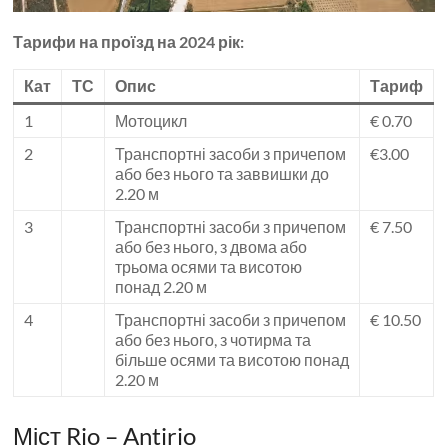
Тарифи на проїзд на 2024 рік:
Кат
ТС
Опис
Тариф
1
Мотоцикл
€ 0.70
2
Транспортні засоби з причепом
€3.00
або без нього та заввишки до
2.20 м
3
Транспортні засоби з причепом
€ 7.50
або без нього, з двома або
трьома осями та висотою
понад 2.20 м
4
Транспортні засоби з причепом
€ 10.50
або без нього, з чотирма та
більше осями та висотою понад
2.20 м
Міст Rio – Antirio