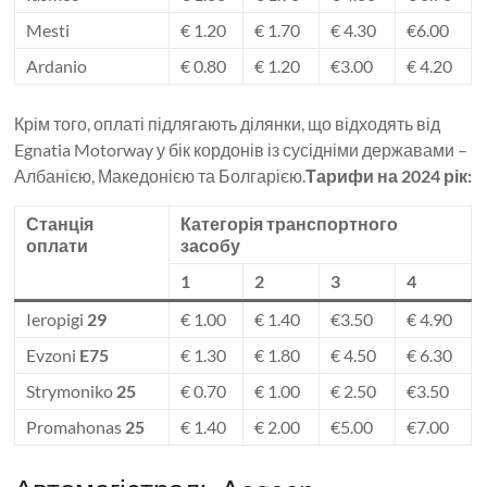
Mesti
€ 1.20
€ 1.70
€ 4.30
€6.00
Ardanio
€ 0.80
€ 1.20
€3.00
€ 4.20
Крім того, оплаті підлягають ділянки, що відходять від
Egnatia Motorway у бік кордонів із сусідніми державами –
Албанією, Македонією та Болгарією.
Тарифи на 2024 рік:
Станція
Категорія транспортного
оплати
засобу
1
2
3
4
Ieropigi
29
€ 1.00
€ 1.40
€3.50
€ 4.90
Evzoni
E75
€ 1.30
€ 1.80
€ 4.50
€ 6.30
Strymoniko
25
€ 0.70
€ 1.00
€ 2.50
€3.50
Promahonas
25
€ 1.40
€ 2.00
€5.00
€7.00