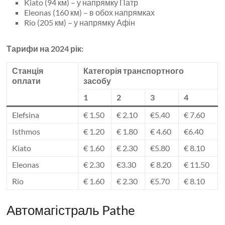
Kiato (94 км) – у напрямку Патр
Eleonas (160 км) – в обох напрямках
Rio (205 км) – у напрямку Афін
Тарифи на 2024 рік:
Станція
Категорія транспортного
оплати
засобу
1
2
3
4
Elefsina
€ 1.50
€ 2.10
€5.40
€ 7.60
Isthmos
€ 1.20
€ 1.80
€ 4.60
€6.40
Kiato
€ 1.60
€ 2.30
€5.80
€ 8.10
Eleonas
€ 2.30
€3.30
€ 8.20
€ 11.50
Rio
€ 1.60
€ 2.30
€5.70
€ 8.10
Автомагістраль Pathe