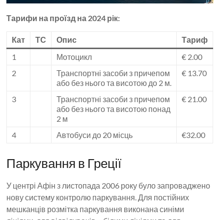
Тарифи на проїзд на 2024 рік:
Кат
ТС
Опис
Тариф
1
Мотоцикл
€ 2.00
2
Транспортні засоби з причепом
€ 13.70
або без нього та висотою до 2 м.
3
Транспортні засоби з причепом
€ 21.00
або без нього та висотою понад
2 м
4
Автобуси до 20 місць
€32.00
Паркування в Греції
У центрі Афін з листопада 2006 року було запроваджено
нову систему контролю паркування. Для постійних
мешканців розмітка паркування виконана синіми