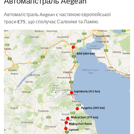
Автомагістраль Aegean
Автомагістраль Aegean є частиною європейської
траси
E75
, що сполучає Салоніки та Ламію.