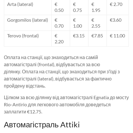
Arta (lateral)
€
€
€
€ 2.70
0.50
0.75
1.95
Gorgomilos (lateral)
€
€
€
€3.60
0.70
1.00
2.55
Terovo (frontal)
€
€3.15
€7.85
€ 11.00
2.20
Оплата на станції, що знаходиться на самій
автомагістралі (frontal), відбувається за всю
ділянку. Оплата на станції, що знаходиться при з’їзді з
автомагістралі (lateral), відбувається за фактично
пройдену відстань.
Цілком за всю ділянку від автомагістралі Egnatia до мосту
Rio-Antirio для легкового автомобіля доведеться
заплатити €12.75.
Автомагістраль Attiki