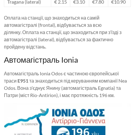
Tragana (lateral)
€ 2.15
€3.10
€7.80
€10.90
Оплата на станції, що знаходиться на самій
автомагістралі (frontal), відбувається за всю
ділянку. Оплата на станції, що знаходиться при з’їзді з
автомагістралі (lateral), відбувається за фактично
пройдену відстань.
Автомагістраль Ionia
Автомагістраль Ionia Odos є частиною європейської
траси
E951
та знаходиться під керуванням компанії Nea
Odos. Вона з’єднує Янину (автомагістраль Egnatia) та
Патри (міст Rio-Antirion), і має протяжність 196 км.