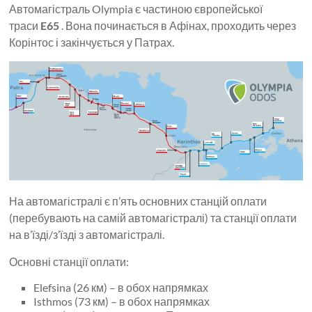
Автомагістраль Olympia є частиною європейської
траси
E65
. Вона починається в Афінах, проходить через
Корінтос і закінчується у Патрах.
На автомагістралі є п’ять основних станцій оплати
(перебувають на самій автомагістралі) та станції оплати
на в’їзді/з’їзді з автомагістралі.
Основні станції оплати:
Elefsina (26 км) – в обох напрямках
Isthmos (73 км) – в обох напрямках