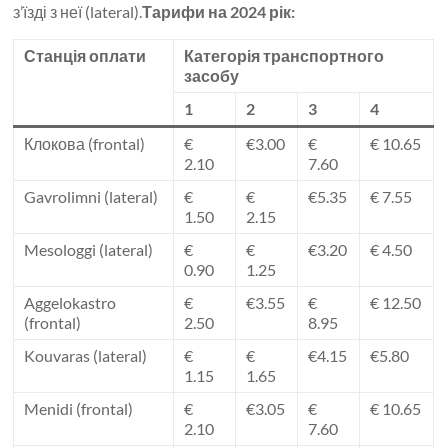
з’їзді з неї (lateral).
Тарифи на 2024 рік:
Станція оплати
Категорія транспортного
засобу
1
2
3
4
Клокова (frontal)
€
€3.00
€
€ 10.65
2.10
7.60
Gavrolimni (lateral)
€
€
€5.35
€ 7.55
1.50
2.15
Mesologgi (lateral)
€
€
€3.20
€ 4.50
0.90
1.25
Aggelokastro
€
€3.55
€
€ 12.50
(frontal)
2.50
8.95
Kouvaras (lateral)
€
€
€4.15
€5.80
1.15
1.65
Menidi (frontal)
€
€3.05
€
€ 10.65
2.10
7.60