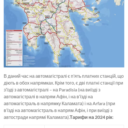
В даний час на автомагістралі є п’ять платних станцій, що
діють в обох напрямках. Крім того, є дві платні станції при
з’їзді з автомагістралі – на Paradisia (на виїзді з
автомагістралі в напрям Афін, і на в’їзді на
автомагістраль в напрямку Каламата) і на Arfara (при
в’їзді на автомагістраль в напрям Афін, і при виїзді з
автостради напрямі Каламата).
Тарифи на 2024 рік: