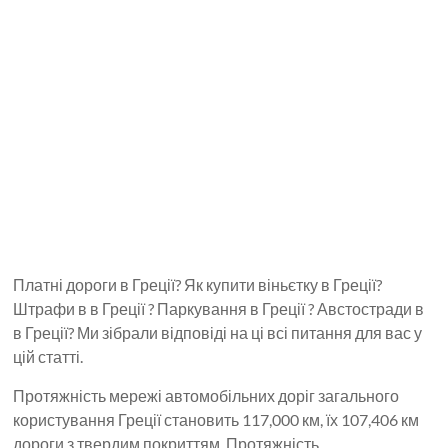
Платні дороги в Греції? Як купити віньєтку в Греції?
Штрафи в в Греції ? Паркування в Греції ? Австостради в
в Греції? Ми зібрали відповіді на ці всі питання для вас у
цій статті.
Протяжність мережі автомобільних доріг загального
користування Греції становить 117,000 км, їх 107,406 км
дороги з твердим покриттям. Протяжність