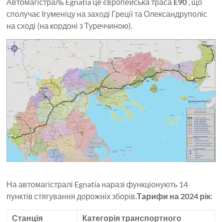
Автомагістраль Egnatia це європейська траса
E90
, що
сполучає Ігуменіцу на заході Греції та Олександруполіс
на сході (на кордоні з Туреччиною).
На автомагістралі Egnatia наразі функціонують 14
пунктів стягування дорожніх зборів.
Тарифи на 2024 рік:
Станція
Категорія транспортного