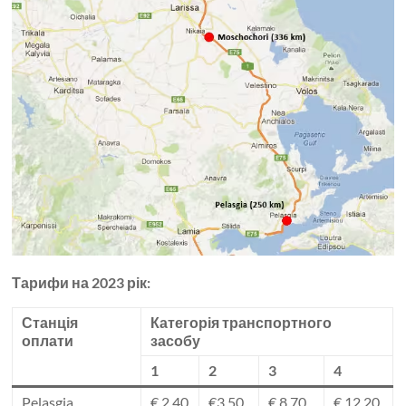
Тарифи на 2023 рік:
Станція
Категорія транспортного
оплати
засобу
1
2
3
4
Pelasgia
€ 2.40
€3.50
€ 8.70
€ 12.20