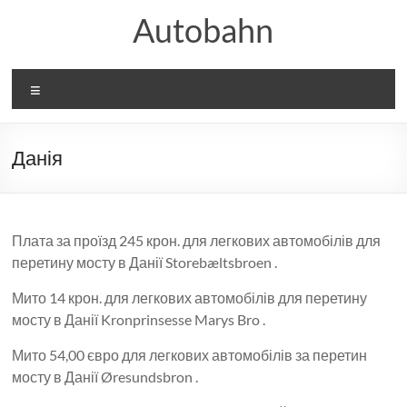
Перейти
Autobahn
до
вмісту
Меню
Данія
Плата за проїзд 245 крон. для легкових автомобілів для
перетину мосту в Данії Storebæltsbroen .
Мито 14 крон. для легкових автомобілів для перетину
мосту в Данії Kronprinsesse Marys Bro .
Мито 54,00 євро для легкових автомобілів за перетин
мосту в Данії Øresundsbron .