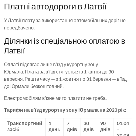
Платні автодороги в Латвії
У Латвії плату за використання автомобільних доріг не
передбачено.
Ділянки із спеціальною оплатою в
Латвії
Оплаті підлягає лише в’їзд у курортну зону
Юрмала. Плата за в’їзд стягується з 1 квітня до 30
вересня. Решта часу — з 1 жовтня по 31 березня — в’їзд
до Юрмали безкоштовний.
Електромобілям в’їзне мито платити не треба.
Тарифи на в’їзд курортну зону Юрмала на 2023 рік:
Транспортний
1
7
30
90
01.04
засіб
день
днів
днів
днів
–
30.09