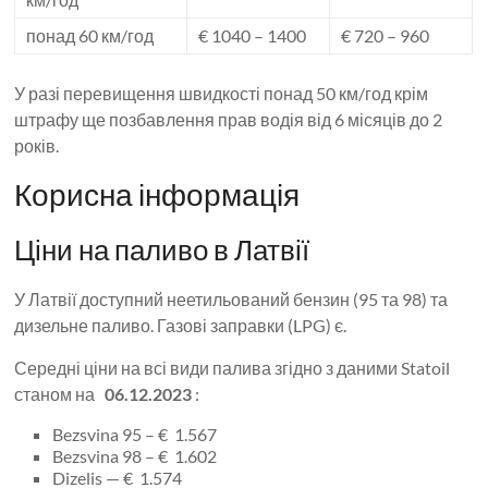
понад 60 км/год
€ 1040 – 1400
€ 720 – 960
У разі перевищення швидкості понад 50 км/год крім
штрафу ще позбавлення прав водія від 6 місяців до 2
років.
Корисна інформація
Ціни на паливо в Латвії
У Латвії доступний неетильований бензин (95 та 98) та
дизельне паливо. Газові заправки (LPG) є.
Середні ціни на всі види палива згідно з даними Statoil
станом на
06.12.2023
:
Bezsvina 95 – € 1.567
Bezsvina 98 – € 1.602
Dizelis — € 1.574