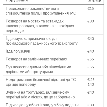
Невиконання законної вимоги
€15
співробітника поліції про зупинення МС
Розворот на мостах та естакадах,
€30
шляхопроводах, а також на пішохідних
переходах
Їзда смугою, призначеною для
€40
громадського пасажирського транспорту
Їзда по узбіччі
€40
Розворот на залізничних переїздах
€55
Рух велосипедними або пішохідними
€55
доріжками або тротуарами
Недотримання безпечної відстані до ТС ,
€ 25 –
що йде попереду
140
Зупинка на тротуарах, залізничному
€40
переїзді або у місцях, де це заборонено
Під час дощу або снігопаду з боку водія не
€30