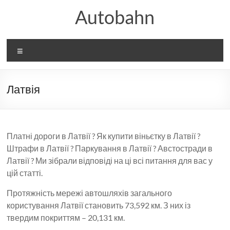
Перейти
Autobahn
до
вмісту
Меню
Латвія
Платні дороги в Латвії ? Як купити віньєтку в Латвії ?
Штрафи в Латвії ? Паркування в Латвії ? Австостради в
Латвії ? Ми зібрали відповіді на ці всі питання для вас у
цій статті.
Протяжність мережі автошляхів загального
користування Латвії становить 73,592 км. З них із
твердим покриттям – 20,131 км.