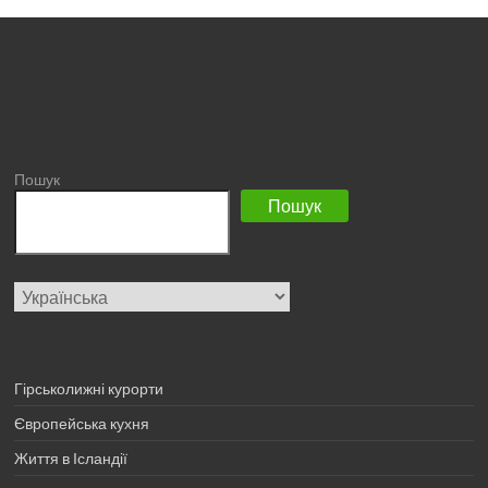
Пошук
Пошук
Вибрати
мову
Гірськолижні курорти
Європейська кухня
Життя в Ісландії