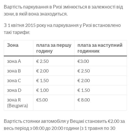
Вартість паркування в Ризі змінюється в залежності від
зони, в якій вона знаходиться.
З 1 квітня 2015 року на паркування у Ризі встановлено
такі тарифи:
Зона
плата за першу
плата за наступний
годину
годинник
зона А
€ 2.50
€3.00
зона B
€ 2.00
€ 2.50
зона C
€ 1.50
€ 2.00
зона D
€ 1.00
€ 1.50
зона R
€5.00
€ 8.00
(Вецрига)
Вартість стоянки автомобіля у Вецакі становить €2.00 за
весь період з 08:00 до 20:00 години (з 1 травня по 30