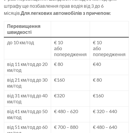
штрафу ще позбавлення прав водія від 3 до 6
місяців.
Для легкових автомобілів з причепом:
Перевищення
швидкості
до 10 км/год
€ 10
€ 10
або
або
попередження
попередження
від 11 км/год до 20
€ 80
€40
км/год
від 21 км/год до 30
€160
€ 80
км/год
від 31 км/год до 40
€320
€160
км/год
від 41 км/год до 50
€ 480 – 620
€ 320 – 440
км/год
від 51 км/год до 60
€ 700 – 880
€ 480 – 640
км/год