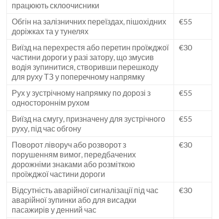
працюють склоочисники
Обгін на залізничних переїздах, пішохідних
€55
доріжках та у тунелях
Виїзд на перехрестя або перетин проїжджої
€30
частини дороги у разі затору, що змусив
водія зупинитися, створивши перешкоду
для руху ТЗ у поперечному напрямку
Рух у зустрічному напрямку по дорозі з
€55
одностороннім рухом
Виїзд на смугу, призначену для зустрічного
€55
руху, під час обгону
Поворот ліворуч або розворот з
€30
порушенням вимог, передбачених
дорожніми знаками або розміткою
проїжджої частини дороги
Відсутність аварійної сигналізації під час
€30
аварійної зупинки або для висадки
пасажирів у денний час