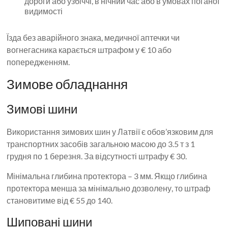
дороги або узбіччі, в нічний час або в умовах поганої
видимості
Їзда без аварійного знака, медичної аптечки чи
вогнегасника карається штрафом у € 10 або
попередженням.
Зимове обладнання
Зимові шини
Використання зимових шин у Латвії є обов’язковим для
транспортних засобів загальною масою до 3.5 т з 1
грудня по 1 березня. За відсутності штрафу € 30.
Мінімальна глибина протектора – 3 мм. Якщо глибина
протектора менша за мінімально дозволену, то штраф
становитиме від € 55 до 140.
Шиповані шини