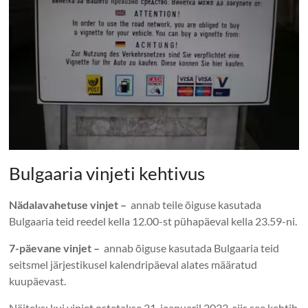
Bulgaaria vinjeti kehtivus
Nädalavahetuse vinjet –
annab teile õiguse kasutada
Bulgaaria teid reedel kella 12.00-st pühapäeval kella 23.59-ni.
7-päevane vinjet –
annab õiguse kasutada Bulgaaria teid
seitsmel järjestikusel kalendripäeval alates määratud
kuupäevast.
Näiteks: kui vinjet ostetakse 21. jaanuaril 2023, siis see kehtib