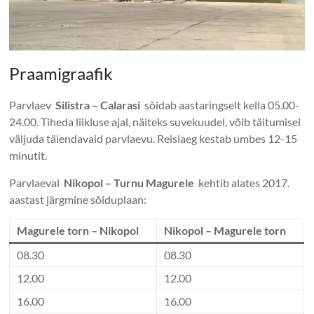
Praamigraafik
Parvlaev
Silistra – Calarasi
sõidab aastaringselt kella 05.00-
24.00. Tiheda liikluse ajal, näiteks suvekuudel, võib täitumisel
väljuda täiendavaid parvlaevu. Reisiaeg kestab umbes 12-15
minutit.
Parvlaeval
Nikopol – Turnu Magurele
kehtib alates 2017.
aastast järgmine sõiduplaan:
Magurele torn – Nikopol
Nikopol – Magurele torn
08.30
08.30
12.00
12.00
16.00
16.00