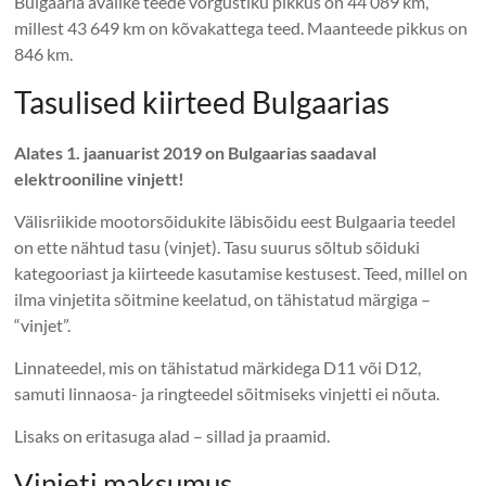
Bulgaaria avalike teede võrgustiku pikkus on 44 089 km,
millest 43 649 km on kõvakattega teed. Maanteede pikkus on
846 km.
Tasulised kiirteed Bulgaarias
Alates 1. jaanuarist 2019 on Bulgaarias saadaval
elektrooniline vinjett!
Välisriikide mootorsõidukite läbisõidu eest Bulgaaria teedel
on ette nähtud tasu (vinjet). Tasu suurus sõltub sõiduki
kategooriast ja kiirteede kasutamise kestusest. Teed, millel on
ilma vinjetita sõitmine keelatud, on tähistatud märgiga –
“vinjet”.
Linnateedel, mis on tähistatud märkidega D11 või D12,
samuti linnaosa- ja ringteedel sõitmiseks vinjetti ei nõuta.
Lisaks on eritasuga alad – sillad ja praamid.
Vinjeti maksumus