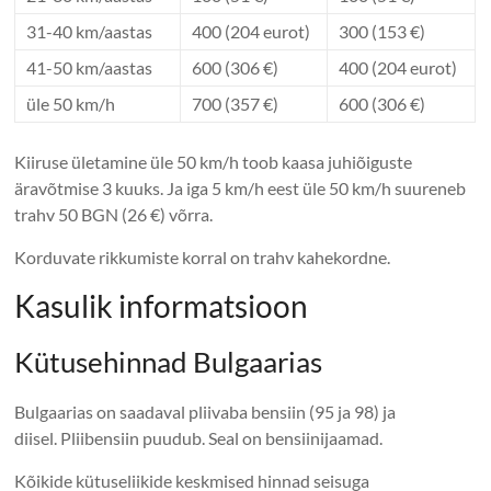
31-40 km/aastas
400 (204 eurot)
300 (153 €)
41-50 km/aastas
600 (306 €)
400 (204 eurot)
üle 50 km/h
700 (357 €)
600 (306 €)
Kiiruse ületamine üle 50 km/h toob kaasa juhiõiguste
äravõtmise 3 kuuks. Ja iga 5 km/h eest üle 50 km/h suureneb
trahv 50 BGN (26 €) võrra.
Korduvate rikkumiste korral on trahv kahekordne.
Kasulik informatsioon
Kütusehinnad Bulgaarias
Bulgaarias on saadaval pliivaba bensiin (95 ja 98) ja
diisel. Pliibensiin puudub. Seal on bensiinijaamad.
Kõikide kütuseliikide keskmised hinnad seisuga