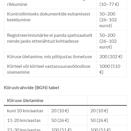
rikkumine
(10–77 €)
Kontrollimiseks dokumentide esitamisest
50–200
keeldumine
(26–102
eurot)
Registreerimismärke ei panda spetsiaalselt
50–200
nende jaoks ettenähtud kohtadesse
(26–102
eurot)
Kiiruse ületamine, mis põhjustas õnnetuse
200 (102 €)
Kiirteel või kiirteel vastassuunavööndisse
1000 (510
sisenemine
€)
Kiirustrahvide (BGN) tabel
Kiiruse ületamine
kuni 10 km/aastas
20 (10 €)
20 (10 €)
11-20 km/aastas
50 (26 €)
50 (26 €)
21-30 km/aastas
100 (51 €)
100 (51 €)