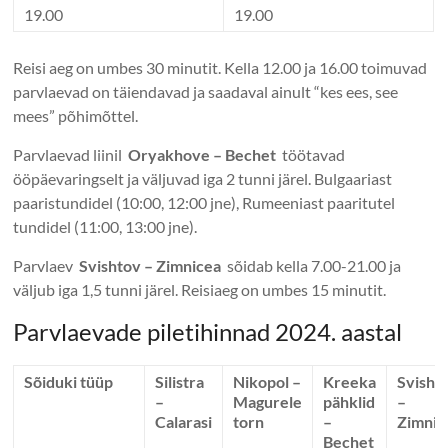
19.00
19.00
Reisi aeg on umbes 30 minutit. Kella 12.00 ja 16.00 toimuvad
parvlaevad on täiendavad ja saadaval ainult “kes ees, see
mees” põhimõttel.
Parvlaevad liinil
Oryakhove – Bechet
töötavad
ööpäevaringselt ja väljuvad iga 2 tunni järel. Bulgaariast
paaristundidel (10:00, 12:00 jne), Rumeeniast paaritutel
tundidel (11:00, 13:00 jne).
Parvlaev
Svishtov – Zimnicea
sõidab kella 7.00-21.00 ja
väljub iga 1,5 tunni järel. Reisiaeg on umbes 15 minutit.
Parvlaevade piletihinnad 2024. aastal
Sõiduki tüüp
Silistra
Nikopol –
Kreeka
Svisht
–
Magurele
pähklid
–
Calarasi
torn
–
Zimnic
Bechet