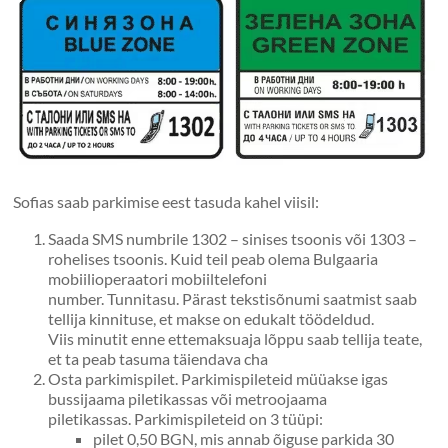
Sofias saab parkimise eest tasuda kahel viisil:
Saada SMS numbrile 1302 – sinises tsoonis või 1303 –
rohelises tsoonis. Kuid teil peab olema Bulgaaria
mobiilioperaatori mobiiltelefoni
number. Tunnitasu. Pärast tekstisõnumi saatmist saab
tellija kinnituse, et makse on edukalt töödeldud.
Viis minutit enne ettemaksuaja lõppu saab tellija teate,
et ta peab tasuma täiendava cha
Osta parkimispilet. Parkimispileteid müüakse igas
bussijaama piletikassas või metroojaama
piletikassas. Parkimispileteid on 3 tüüpi:
pilet 0,50 BGN, mis annab õiguse parkida 30