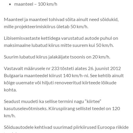
maanteel – 100 km/h
Maanteel ja maanteel tohivad sõita ainult need sõidukid,
mille projekteerimiskiirus ületab 50 km/h.
Libisemisvastaste kettidega varustatud autode puhul on
maksimaalne lubatud kiirus mitte suurem kui 50 km/h.
Suurim lubatud kiirus jalakäijate tsoonis on 20 km/h.
Vastavalt määrusele nr 233 tõsteti alates 26. juunist 2012
Bulgaaria maanteedel kiirust 140 km/h-ni. See kehtib ainult
kõige uuemate või hiljuti renoveeritud kiirteede lõikude
kohta.
Seadust muudeti ka sellise termini nagu “kiirtee”
kasutuselevõtmiseks. Kiiruspiirang sellistel teedel on 120
km/h.
Sõiduautodele kehtivad suurimad piirkiirused Euroopa riikide