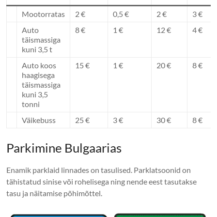
Mootorratas
2 €
0,5 €
2 €
3 €
Auto
8 €
1 €
12 €
4 €
täismassiga
kuni 3,5 t
Auto koos
15 €
1 €
20 €
8 €
haagisega
täismassiga
kuni 3,5
tonni
Väikebuss
25 €
3 €
30 €
8 €
Parkimine Bulgaarias
Enamik parklaid linnades on tasulised. Parklatsoonid on
tähistatud sinise või rohelisega ning nende eest tasutakse
tasu ja näitamise põhimõttel.