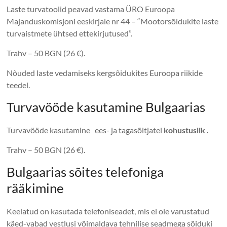
Laste turvatoolid peavad vastama ÜRO Euroopa
Majanduskomisjoni eeskirjale nr 44 – “Mootorsõidukite laste
turvaistmete ühtsed ettekirjutused”.
Trahv – 50 BGN (26 €).
Nõuded laste vedamiseks kergsõidukites Euroopa riikide
teedel.
Turvavööde kasutamine Bulgaarias
Turvavööde kasutamine ees- ja tagasõitjatel
kohustuslik .
Trahv – 50 BGN (26 €).
Bulgaarias sõites telefoniga
rääkimine
Keelatud on kasutada telefoniseadet, mis ei ole varustatud
käed-vabad vestlusi võimaldava tehnilise seadmega sõiduki