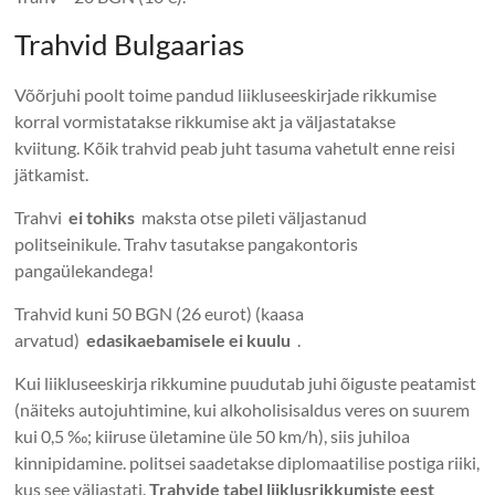
Trahvid Bulgaarias
Võõrjuhi poolt toime pandud liikluseeskirjade rikkumise
korral vormistatakse rikkumise akt ja väljastatakse
kviitung. Kõik trahvid peab juht tasuma vahetult enne reisi
jätkamist.
Trahvi
ei tohiks
maksta otse pileti väljastanud
politseinikule. Trahv tasutakse pangakontoris
pangaülekandega!
Trahvid kuni 50 BGN (26 eurot) (kaasa
arvatud)
edasikaebamisele ei kuulu
.
Kui liikluseeskirja rikkumine puudutab juhi õiguste peatamist
(näiteks autojuhtimine, kui alkoholisisaldus veres on suurem
kui 0,5 ‰; kiiruse ületamine üle 50 km/h), siis juhiloa
kinnipidamine. politsei saadetakse diplomaatilise postiga riiki,
kus see väljastati.
Trahvide tabel liiklusrikkumiste eest