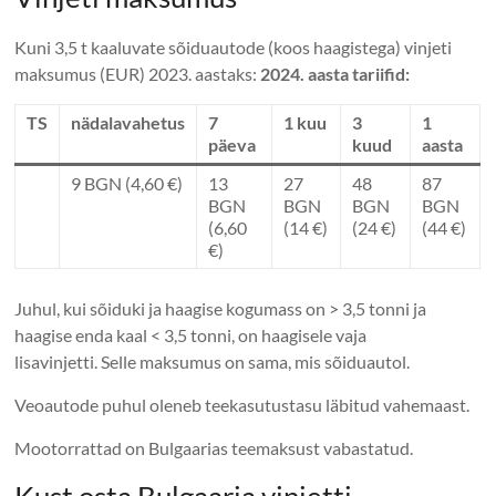
Kuni 3,5 t kaaluvate sõiduautode (koos haagistega) vinjeti
maksumus (EUR) 2023. aastaks:
2024. aasta tariifid:
TS
nädalavahetus
7
1 kuu
3
1
päeva
kuud
aasta
9 BGN (4,60 €)
13
27
48
87
BGN
BGN
BGN
BGN
(6,60
(14 €)
(24 €)
(44 €)
€)
Juhul, kui sõiduki ja haagise kogumass on > 3,5 tonni ja
haagise enda kaal < 3,5 tonni, on haagisele vaja
lisavinjetti. Selle maksumus on sama, mis sõiduautol.
Veoautode puhul oleneb teekasutustasu läbitud vahemaast.
Mootorrattad on Bulgaarias teemaksust vabastatud.