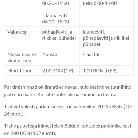
08.30–19.30
kella 8.00-19.00
– laupäeviti
08.00–18.00
Vaba aeg
pühapäeviti ja
laupäeviti,
riiklikel pühadel
pühapäeviti ja riiklikel
pühadel
Maksimaalne
2 aastat
4 aastat
viibimisaeg
Hind 1 tund
2,00 BGN (1 €)
1,00 BGN (0,5 €)
Parkimishinnad on linnati erinevad, kuid keskmine tunnihind
jääb euro kanti. Kui silte pole, siis parkimine on tasuta.
Trahvid valesti parkimise eest on vahemikus 20–50 BGN (10–
26 eurot).
Trahv puuetega inimestele mõeldud kohtades parkimise eest
on 200 BGN (102 eurot).