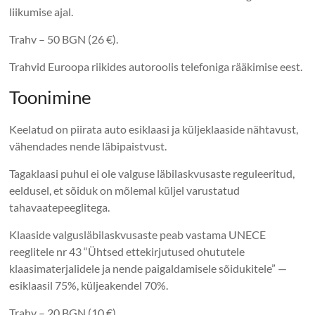
liikumise ajal.
Trahv – 50 BGN (26 €).
Trahvid Euroopa riikides autoroolis telefoniga rääkimise eest.
Toonimine
Keelatud on piirata auto esiklaasi ja küljeklaaside nähtavust,
vähendades nende läbipaistvust.
Tagaklaasi puhul ei ole valguse läbilaskvusaste reguleeritud,
eeldusel, et sõiduk on mõlemal küljel varustatud
tahavaatepeeglitega.
Klaaside valgusläbilaskvusaste peab vastama UNECE
reeglitele nr 43 “Ühtsed ettekirjutused ohututele
klaasimaterjalidele ja nende paigaldamisele sõidukitele” —
esiklaasil 75%, küljeakendel 70%.
Trahv – 20 BGN (10 €).