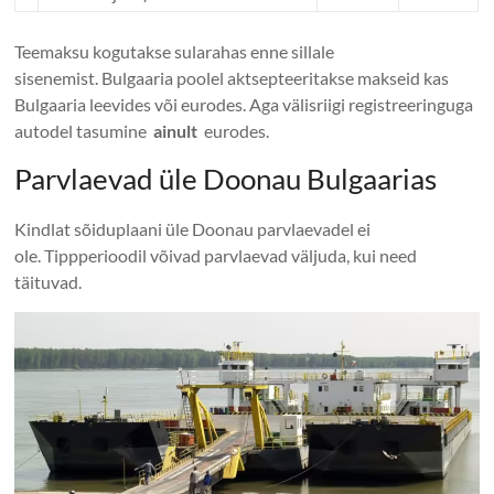
Teemaksu kogutakse sularahas enne sillale
sisenemist. Bulgaaria poolel aktsepteeritakse makseid kas
Bulgaaria leevides või eurodes. Aga välisriigi registreeringuga
autodel tasumine
ainult
eurodes.
Parvlaevad üle Doonau Bulgaarias
Kindlat sõiduplaani üle Doonau parvlaevadel ei
ole. Tippperioodil võivad parvlaevad väljuda, kui need
täituvad.