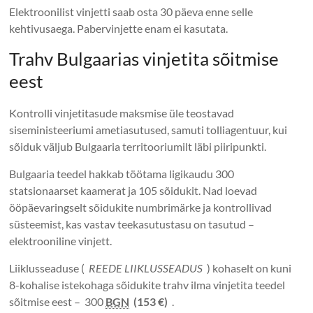
Elektroonilist vinjetti saab osta 30 päeva enne selle
kehtivusaega. Pabervinjette enam ei kasutata.
Trahv Bulgaarias vinjetita sõitmise
eest
Kontrolli vinjetitasude maksmise üle teostavad
siseministeeriumi ametiasutused, samuti tolliagentuur, kui
sõiduk väljub Bulgaaria territooriumilt läbi piiripunkti.
Bulgaaria teedel hakkab töötama ligikaudu 300
statsionaarset kaamerat ja 105 sõidukit. Nad loevad
ööpäevaringselt sõidukite numbrimärke ja kontrollivad
süsteemist, kas vastav teekasutustasu on tasutud –
elektrooniline vinjett.
Liiklusseaduse (
REEDE LIIKLUSSEADUS
) kohaselt on kuni
8-kohalise istekohaga sõidukite trahv ilma vinjetita teedel
sõitmise eest – 300
BGN
(153 €)
.