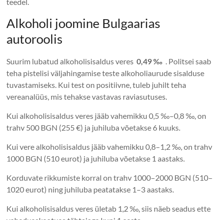
teedel.
Alkoholi joomine Bulgaarias
autoroolis
Suurim lubatud alkoholisisaldus veres
0,49 ‰
. Politsei saab
teha pistelisi väljahingamise teste alkoholiaurude sisalduse
tuvastamiseks. Kui test on positiivne, tuleb juhilt teha
vereanalüüs, mis tehakse vastavas raviasutuses.
Kui alkoholisisaldus veres jääb vahemikku 0,5 ‰–0,8 ‰, on
trahv 500 BGN (255 €) ja juhiluba võetakse 6 kuuks.
Kui vere alkoholisisaldus jääb vahemikku 0,8–1,2 ‰, on trahv
1000 BGN (510 eurot) ja juhiluba võetakse 1 aastaks.
Korduvate rikkumiste korral on trahv 1000–2000 BGN (510–
1020 eurot) ning juhiluba peatatakse 1–3 aastaks.
Kui alkoholisisaldus veres ületab 1,2 ‰, siis näeb seadus ette