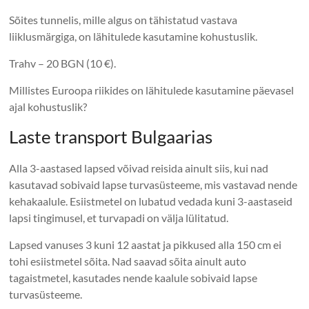
Sõites tunnelis, mille algus on tähistatud vastava
liiklusmärgiga, on lähitulede kasutamine kohustuslik.
Trahv – 20 BGN (10 €).
Millistes Euroopa riikides on lähitulede kasutamine päevasel
ajal kohustuslik?
Laste transport Bulgaarias
Alla 3-aastased lapsed võivad reisida ainult siis, kui nad
kasutavad sobivaid lapse turvasüsteeme, mis vastavad nende
kehakaalule. Esiistmetel on lubatud vedada kuni 3-aastaseid
lapsi tingimusel, et turvapadi on välja lülitatud.
Lapsed vanuses 3 kuni 12 aastat ja pikkused alla 150 cm ei
tohi esiistmetel sõita. Nad saavad sõita ainult auto
tagaistmetel, kasutades nende kaalule sobivaid lapse
turvasüsteeme.