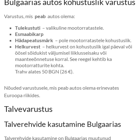
Bulgaarias autos kohustuslik varustus
Varustus, mis
peab
autos olema:
Tulekustuti
– valikuline mootorratastele.
Esmaabikarp
Hädapeatusmärk
– pole mootorratastele kohustuslik.
Helkurvest
– helkurvest on kohustuslik igal päeval või
öösel sõidukist väljumisel liiklusseisaku või
maanteeõnnetuse korral. See reegel kehtib ka
mootorratturite kohta.
Trahv alates 50 BGN (26 €).
Nõuded varustusele, mis peab autos olema erinevates
Euroopa riikides.
Talvevarustus
Talverehvide kasutamine Bulgaarias
Talverehvide kasutamine on Bulgaarias muutunud