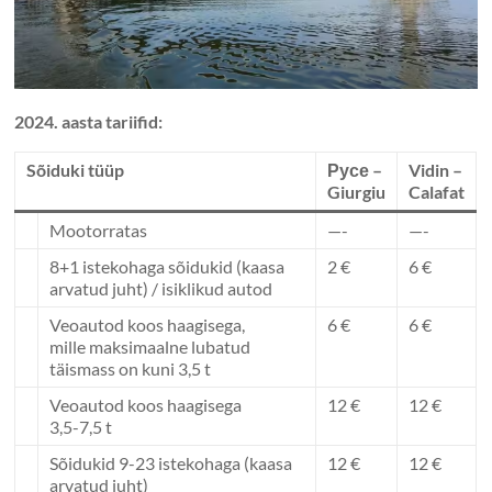
2024. aasta tariifid:
Sõiduki tüüp
Русе –
Vidin –
Giurgiu
Calafat
Mootorratas
—-
—-
8+1 istekohaga sõidukid (kaasa
2 €
6 €
arvatud juht) / isiklikud autod
Veoautod koos haagisega,
6 €
6 €
mille maksimaalne lubatud
täismass on kuni 3,5 t
Veoautod koos haagisega
12 €
12 €
3,5-7,5 t
Sõidukid 9-23 istekohaga (kaasa
12 €
12 €
arvatud juht)