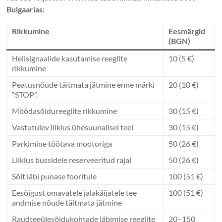
Bulgaarias:
Rikkumine
Eesmärgid
(BGN)
Helisignaalide kasutamise reeglite
10 (5 €)
rikkumine
Peatusnõude täitmata jätmine enne märki
20 (10 €)
“STOP”.
Möödasõidureeglite rikkumine
30 (15 €)
Vastutulev liiklus ühesuunalisel teel
30 (15 €)
Parkimine töötava mootoriga
50 (26 €)
Liiklus bussidele reserveeritud rajal
50 (26 €)
Sõit läbi punase fooritule
100 (51 €)
Eesõigust omavatele jalakäijatele tee
100 (51 €)
andmise nõude täitmata jätmine
Raudteeülesõidukohtade läbimise reeglite
20–150