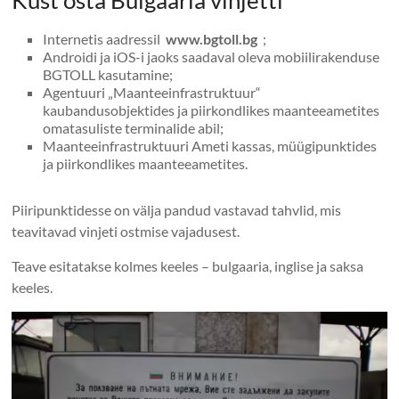
Kust osta Bulgaaria vinjetti
Internetis aadressil
www.bgtoll.bg
;
Androidi ja iOS-i jaoks saadaval oleva mobiilirakenduse
BGTOLL kasutamine;
Agentuuri „Maanteeinfrastruktuur“
kaubandusobjektides ja piirkondlikes maanteeametites
omatasuliste terminalide abil;
Maanteeinfrastruktuuri Ameti kassas, müügipunktides
ja piirkondlikes maanteeametites.
Piiripunktidesse on välja pandud vastavad tahvlid, mis
teavitavad vinjeti ostmise vajadusest.
Teave esitatakse kolmes keeles – bulgaaria, inglise ja saksa
keeles.