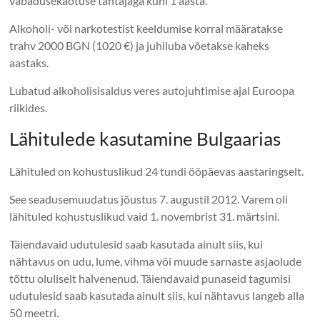
vabadusekaotuse tähtajaga kuni 1 aasta.
Alkoholi- või narkotestist keeldumise korral määratakse
trahv 2000 BGN (1020 €) ja juhiluba võetakse kaheks
aastaks.
Lubatud alkoholisisaldus veres autojuhtimise ajal Euroopa
riikides.
Lähitulede kasutamine Bulgaarias
Lähituled on kohustuslikud 24 tundi ööpäevas aastaringselt.
See seadusemuudatus jõustus 7. augustil 2012. Varem oli
lähituled kohustuslikud vaid 1. novembrist 31. märtsini.
Täiendavaid udutulesid saab kasutada ainult siis, kui
nähtavus on udu, lume, vihma või muude sarnaste asjaolude
tõttu oluliselt halvenenud. Täiendavaid punaseid tagumisi
udutulesid saab kasutada ainult siis, kui nähtavus langeb alla
50 meetri.