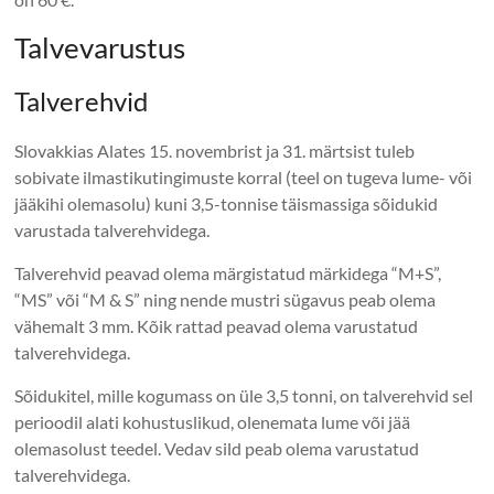
Talvevarustus
Talverehvid
Slovakkias Alates 15. novembrist ja 31. märtsist tuleb
sobivate ilmastikutingimuste korral (teel on tugeva lume- või
jääkihi olemasolu) kuni 3,5-tonnise täismassiga sõidukid
varustada talverehvidega.
Talverehvid peavad olema märgistatud märkidega “M+S”,
“MS” või “M & S” ning nende mustri sügavus peab olema
vähemalt 3 mm. Kõik rattad peavad olema varustatud
talverehvidega.
Sõidukitel, mille kogumass on üle 3,5 tonni, on talverehvid sel
perioodil alati kohustuslikud, olenemata lume või jää
olemasolust teedel. Vedav sild peab olema varustatud
talverehvidega.