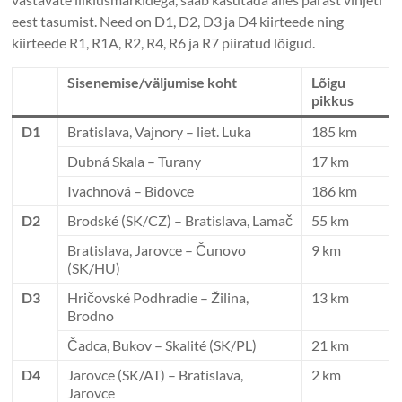
eest tasumist. Need on D1, D2, D3 ja D4 kiirteede ning
kiirteede R1, R1A, R2, R4, R6 ja R7 piiratud lõigud.
Sisenemise/väljumise koht
Lõigu
pikkus
D1
Bratislava, Vajnory – liet. Luka
185 km
Dubná Skala – Turany
17 km
Ivachnová – Bidovce
186 km
D2
Brodské (SK/CZ) – Bratislava, Lamač
55 km
Bratislava, Jarovce – Čunovo
9 km
(SK/HU)
D3
Hričovské Podhradie – Žilina,
13 km
Brodno
Čadca, Bukov – Skalité (SK/PL)
21 km
D4
Jarovce (SK/AT) – Bratislava,
2 km
Jarovce