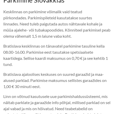
Kesklinnas on parkimine võimalik vaid teatud
piirkondades. Parkimispileteid kasutatakse suurtes
linnades. Need tuleb paigutada autos nähtavale kohale ja
müüa ajalehe- või tubakapoodides. Kõnniteel parkimisel peab
olema vähemalt 1,5 m laiune vaba koht.
Bratislava kesklinnas on tänavatel parkimine tasuline kella
08.00-16.00. Parkimise eest tasutakse spetsiaalsete
kaartidega. Sellise kaardi maksumus on 0,70 € ja see kehtib 1
tund.
Bratislava ajaloolises keskuses on suured garaažid ja maa-
alused parklad. Parkimise maksumus sellistes garaažides on
1,00 € 30 minuti eest.
Linn on võtnud kasutusele uue parkimishaldussüsteemi, mis
näitab parklate ja garaažide info põhjal, millised parklad on sel
ajal vabad ja mis on hõivatud. Need teabetabelid on