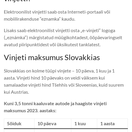
Elektroonilist vinjetti saab osta Interneti-portaali või
mobiilirakenduse “eznamka” kaudu.
Lisaks saab elektroonilist vinjetti osta „e-vinjeti“ logoga
(„eznámka“) märgistatud müügikohtadest, ööpäevaringselt
avatud piiripunktidest või üksikutest tanklatest.
Vinjeti maksumus Slovakkias
Slovakkias on kolme tüüpi vinjete – 10 päeva, 1 kuu ja 1
aasta. Vinjeti hind 10 päevaks on veidi väiksem kui
samalaadse vinjeti hind Tšehhis või Sloveenias, kuid suurem
kui Austrias.
Kuni 3,5 tonni kaaluvate autode ja haagiste vinjeti
maksumus 2023. aastaks:
Sõiduk
10 päeva
1 kuu
1 aasta