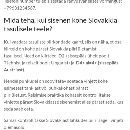
Telefoninumber tuleb sisestada rahvusvahelises vormingus:
+79631234567.
Mida teha, kui sisenen kohe Slovakkia
tasulisele teele?
Kui vaadata tasuliste piirkondade kaarti, siis on näha, et osa
kiirteid on kohe pärast Slovakkia piiri ületamist
tasulised. Need on kiirteed
D2
(sissepääs ühelt poolt
Tšehhist ja teiselt poolt Ungarist) ja
D4< ai=4> (sissepääs
Austriast).
Nendel puhkudel on soovitatav soetada vinjett kohe
esimesest tanklast või puhkekohast pärast
piiriületust. Reisimise praktika kohaselt kontrollitakse
vinjette pärast Slovakkiasse sisenemist alles pärast seda, kus
seda saab osta.
Samas kontrollitakse Slovakkiast lahkudes piiril sageli vinjeti
olemasolu.