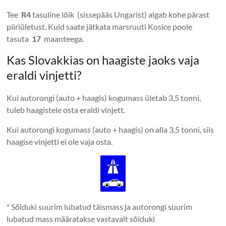
Tee
R4
tasuline lõik (sissepääs Ungarist) algab kohe pärast
piiriületust. Kuid saate jätkata marsruuti Kosice poole
tasuta
17
maanteega.
Kas Slovakkias on haagiste jaoks vaja
eraldi vinjetti?
Kui autorongi (auto + haagis) kogumass ületab 3,5 tonni,
tuleb haagistele osta eraldi vinjett.
Kui autorongi kogumass (auto + haagis) on alla 3,5 tonni, siis
haagise vinjetti ei ole vaja osta.
* Sõiduki suurim lubatud täismass ja autorongi suurim
lubatud mass määratakse vastavalt sõiduki