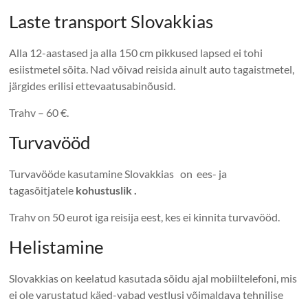
Laste transport Slovakkias
Alla 12-aastased ja alla 150 cm pikkused lapsed ei tohi
esiistmetel sõita. Nad võivad reisida ainult auto tagaistmetel,
järgides erilisi ettevaatusabinõusid.
Trahv – 60 €.
Turvavööd
Turvavööde kasutamine Slovakkias on ees- ja
tagasõitjatele
kohustuslik .
Trahv on 50 eurot iga reisija eest, kes ei kinnita turvavööd.
Helistamine
Slovakkias on keelatud kasutada sõidu ajal mobiiltelefoni, mis
ei ole varustatud käed-vabad vestlusi võimaldava tehnilise