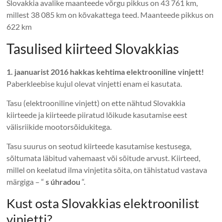
Slovakkia avalike maanteede võrgu pikkus on 43 761 km,
millest 38 085 km on kõvakattega teed. Maanteede pikkus on
622 km
Tasulised kiirteed Slovakkias
1. jaanuarist 2016 hakkas kehtima elektrooniline vinjett!
Paberkleebise kujul olevat vinjetti enam ei kasutata.
Tasu (elektrooniline vinjett) on ette nähtud Slovakkia
kiirteede ja kiirteede piiratud lõikude kasutamise eest
välisriikide mootorsõidukitega.
Tasu suurus on seotud kiirteede kasutamise kestusega,
sõltumata läbitud vahemaast või sõitude arvust. Kiirteed,
millel on keelatud ilma vinjetita sõita, on tähistatud vastava
märgiga – “
s úhradou
“.
Kust osta Slovakkias elektroonilist
vinjetti?