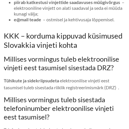
piirab katkestusi vinjettide saadavuses müügivõrgus
–
elektrooniline vinjett on alati saadaval ja seda ei müüda
kunagi välja;
e@mail teade
– ostmisel ja kehtivusaja lõppemisel.
KKK – korduma kippuvad küsimused
Slovakkia vinjeti kohta
Millises vormingus tuleb elektroonilise
vinjeti eest tasumisel sisestada DRZ?
Tühikute ja sidekriipsudeta
elektroonilise vinjeti eest
tasumisel tuleb sisestada riiklik registreerimismärk (DRZ) .
Millises vormingus tuleb sisestada
telefoninumber elektroonilise vinjeti
eest tasumisel?