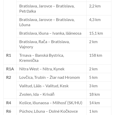
Bratislava, Jarovce – Bratislava,
2,2 km
Petržalka
Bratislava, Jarovce – Bratislava,
4,3 km
Lõuna
Bratislava, lõuna – Ivanka, lääneosa
15,1 km
Bratislava, Rača – Bratislava,
2 km
Vajnory
R1
Trnava – Banská Bystrica,
158 km
Kremnička
R1A
Nitra West – Nitra, Kynek
2 km
R2
Lovčica, Trubín – Žiar nad Hronom
5 km
Valitud, Lääs – Valitud, Kesk
3 km
Zvolen, Ida – Kriváň
18 km
R4
Košice, lõunaosa – Milhosť (SK/HU)
14 km
R6
Púchov, Lõuna – Dolné Kočkovce
1 km