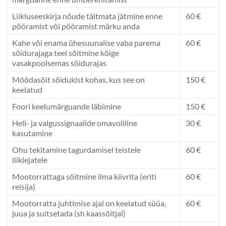
Liikluseeskirja nõude täitmata jätmine enne
60 €
pööramist või pööramist märku anda
Kahe või enama ühesuunalise vaba parema
60 €
sõidurajaga teel sõitmine kõige
vasakpoolsemas sõidurajas
Möödasõit sõidukist kohas, kus see on
150 €
keelatud
Foori keelumärguande läbimine
150 €
Heli- ja valgussignaalide omavoliline
30 €
kasutamine
Ohu tekitamine tagurdamisel teistele
60 €
liiklejatele
Mootorrattaga sõitmine ilma kiivrita (eriti
60 €
reisija)
Mootorratta juhtimise ajal on keelatud süüa,
60 €
juua ja suitsetada (sh kaassõitjal)