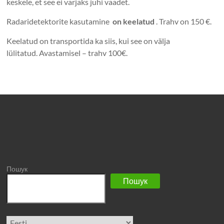
keskele, et see ei varjaks juhi vaadet.
Radaridetektorite kasutamine
on keelatud
. Trahv on 150 €.
Keelatud on transportida ka siis, kui see on välja
lülitatud. Avastamisel – trahv 100€.
Пошук
Пошук
Vali