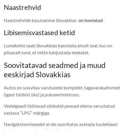
Naastrehvid
Naastrehvide kasutamine Slovakkias
on keelatud
.
Libisemisvastased ketid
Lumekette saab Slovakkias kasutada ainult seal, kus on
piisavalt lund, et mitte kahjustada teekatet.
Soovitatavad seadmed ja muud
eeskirjad Slovakkias
Autos on soovitav varutulede komplekt, tagavarakaitsmed
(igast tüübist üks) ja pukseerimistross.
Vedelgaasil töötavad sõidukid peavad olema varustatud
vastava “LPG” märgiga.
Navigatsiooniseadet ei ole soovitatav asetada tuuleklaasi