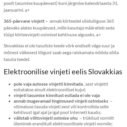
poolt tasumise kuupäevast) kuni järgmise kalendriaasta 31.
jaanuarini. a>
365-päevane vinjett –
annab kiirteedel sõiduõiguse 365
päevaks alates kuupäevast, mille kasutaja määratleb seda
tüüpi kiirteevinjeti ostmisel kehtivuse alguseks. a>
Slovakkias ei ole tasuliste teede võrk endiselt väga suur ja
mõnest väikesest lõigust saab aega raiskamata mööda sõita
tasuta teedel.
Elektroonilise vinjeti eelis Slovakkias
pole vaja autosse vinjetti kinnitada
, sest vinjetti
esitatakse ainult elektroonilisel kujul;
vinjeti tasumise kinnitust esitada ei ole vaja
annab mugavamad tingimused vinjeti ostmiseks
–
võimaluse tasuda vinjeti eest või kontrollida selle
kehtivust igal ajal ja igal pool Interneti kaudu;
välistab võltsvinjeti ostmise ohu
– trükitud vormilt
üleminek eranditult elektroonilisele vinjeti vormile;