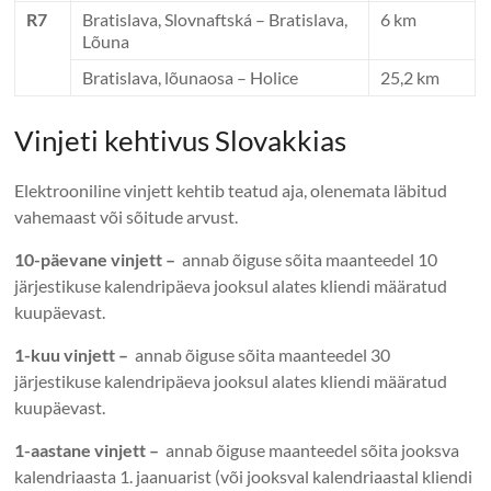
R7
Bratislava, Slovnaftská – Bratislava,
6 km
Lõuna
Bratislava, lõunaosa – Holice
25,2 km
Vinjeti kehtivus Slovakkias
Elektrooniline vinjett kehtib teatud aja, olenemata läbitud
vahemaast või sõitude arvust.
10-päevane vinjett –
annab õiguse sõita maanteedel 10
järjestikuse kalendripäeva jooksul alates kliendi määratud
kuupäevast.
1-kuu vinjett –
annab õiguse sõita maanteedel 30
järjestikuse kalendripäeva jooksul alates kliendi määratud
kuupäevast.
1-aastane vinjett –
annab õiguse maanteedel sõita jooksva
kalendriaasta 1. jaanuarist (või jooksval kalendriaastal kliendi