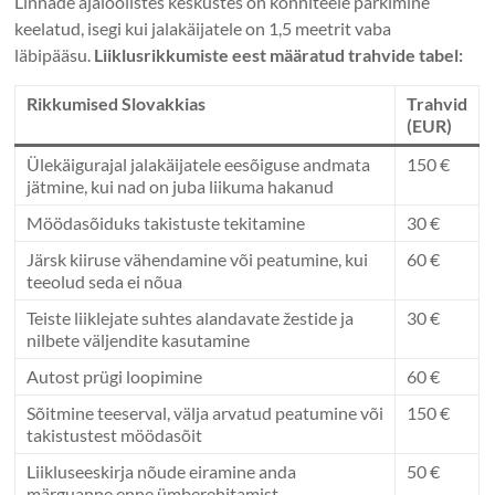
Linnade ajaloolistes keskustes on kõnniteele parkimine
keelatud, isegi kui jalakäijatele on 1,5 meetrit vaba
läbipääsu.
Liiklusrikkumiste eest määratud trahvide tabel:
Rikkumised Slovakkias
Trahvid
(EUR)
Ülekäigurajal jalakäijatele eesõiguse andmata
150 €
jätmine, kui nad on juba liikuma hakanud
Möödasõiduks takistuste tekitamine
30 €
Järsk kiiruse vähendamine või peatumine, kui
60 €
teeolud seda ei nõua
Teiste liiklejate suhtes alandavate žestide ja
30 €
nilbete väljendite kasutamine
Autost prügi loopimine
60 €
Sõitmine teeserval, välja arvatud peatumine või
150 €
takistustest möödasõit
Liikluseeskirja nõude eiramine anda
50 €
märguanne enne ümberehitamist