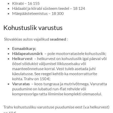
Kiirabi – 16 155
Hädaabi ja kiirabi süsteem teedel – 18 124
Mäepäästeteenistus – 18 300
Kohustuslik varustus
Slovakkias autos vajalikud
seadmed
:
Esmaabikarp;
Hädapeatusmärk
– pole mootorratastele kohustuslik;
Helkurvest
– helkurvest on kohustuslik igal päeval või
öösel sõidukist väljumisel liiklusseisaku või
maanteeõnnetuse korral. Vest tuleb asetada juhi
käeulatusse. See reegel kehtib ka mootorratturite
kohta. Trahv on 150 €;
Varuratas
– koos tungraua ja mutrivõtmega. Varuratta
puudumine on lubatud run-flat rehvide või
kompressoriga ratta liimimise komplekti olemasolul.
Trahv kohustusliku varustuse puudumise eest (v.a helkurvest)
on 60 €.