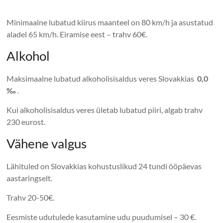
Minimaalne lubatud kiirus maanteel on 80 km/h ja asustatud
aladel 65 km/h. Eiramise eest – trahv 60€.
Alkohol
Maksimaalne lubatud alkoholisisaldus veres Slovakkias
0,0
‰
.
Kui alkoholisisaldus veres ületab lubatud piiri, algab trahv
230 eurost.
Vähene valgus
Lähituled on Slovakkias kohustuslikud 24 tundi ööpäevas
aastaringselt.
Trahv 20-50€.
Eesmiste udutulede kasutamine udu puudumisel – 30 €.