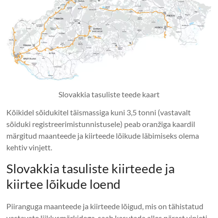
Slovakkia tasuliste teede kaart
Kõikidel sõidukitel täismassiga kuni 3,5 tonni (vastavalt
sõiduki registreerimistunnistusele) peab oranžiga kaardil
märgitud maanteede ja kiirteede lõikude läbimiseks olema
kehtiv vinjett.
Slovakkia tasuliste kiirteede ja
kiirtee lõikude loend
Piiranguga maanteede ja kiirteede lõigud, mis on tähistatud
vastavate liiklusmärkidega, saab kasutada alles pärast vinjeti