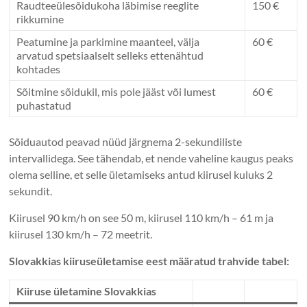
Raudteeülesõidukoha läbimise reeglite
150 €
rikkumine
Peatumine ja parkimine maanteel, välja
60 €
arvatud spetsiaalselt selleks ettenähtud
kohtades
Sõitmine sõidukil, mis pole jääst või lumest
60 €
puhastatud
Sõiduautod peavad nüüd järgnema 2-sekundiliste
intervallidega. See tähendab, et nende vaheline kaugus peaks
olema selline, et selle ületamiseks antud kiirusel kuluks 2
sekundit.
Kiirusel 90 km/h on see 50 m, kiirusel 110 km/h – 61 m ja
kiirusel 130 km/h – 72 meetrit.
Slovakkias kiiruseületamise eest määratud trahvide tabel:
Kiiruse ületamine Slovakkias