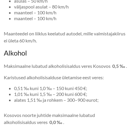
asulas – 50 km/h
väljaspool asulat – 80 km/h
maanteel – 100 km/h
maanteel – 100 km/h
Maanteedel on liiklus keelatud autodel, mille valmistajakiirus
ei ületa 60 km/h.
Alkohol
Maksimaalne lubatud alkoholisisaldus veres Kosovos
0,5 ‰
.
Karistused alkoholisisalduse ületamise eest veres:
0,51 ‰ kuni 1,0 ‰ – 150 kuni 450 €;
1,01 ‰ kuni 1,5 ‰ – 200 kuni 600 €;
alates 1,51 ‰ ja rohkem – 300–900 eurot;
Kosovos noorte juhtide maksimaalne lubatud
alkoholisisaldus veres
0,0 ‰
.