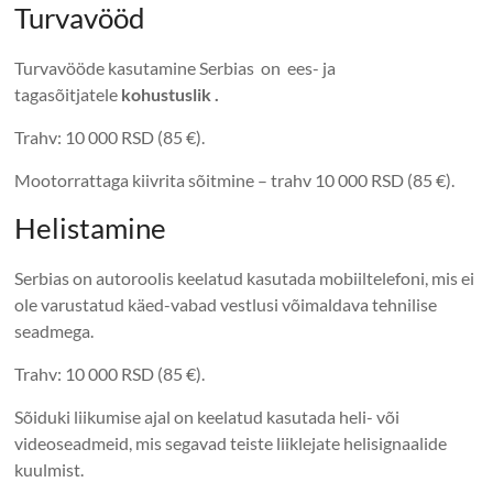
Turvavööd
Turvavööde kasutamine Serbias on ees- ja
tagasõitjatele
kohustuslik .
Trahv: 10 000 RSD (85 €).
Mootorrattaga kiivrita sõitmine – trahv 10 000 RSD (85 €).
Helistamine
Serbias on autoroolis keelatud kasutada mobiiltelefoni, mis ei
ole varustatud käed-vabad vestlusi võimaldava tehnilise
seadmega.
Trahv: 10 000 RSD (85 €).
Sõiduki liikumise ajal on keelatud kasutada heli- või
videoseadmeid, mis segavad teiste liiklejate helisignaalide
kuulmist.