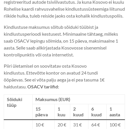
registreeritud autode tsiviilvastutus. Ja kuna Kosovo ei kuulu
Rohelise kaardi rahvusvahelise kindlustussüsteemiga liitunud
riikide hulka, tuleb reiside jaoks osta kohalik kindlustuspoliis.
Kindlustuse maksumus sõltub sõiduki tüübist ja
kindlustusperioodi kestusest. Minimaalne tähtaeg, milleks
saab OSACV lepingu sõlmida, on 15 päeva, maksimaalne 1
aasta. Selle saab allkirjastada Kosovosse sisenemisel
kontrollpunktis või osta internetist.
Piiri ületamisel on soovitatav osta Kosovo
kindlustus. Ettevõtte kontor on avatud 24 tundi
ööpäevas. See ei võta palju aega ja ei pea tasuma 1€
haldustasu.
OSACV tariifid:
Sõiduki
Maksumus (EUR)
tüüp
15
1
2
6
1
päeva
kuu
kuud
kuud
aasta
10 €
20 €
31 €
64 €
100 €