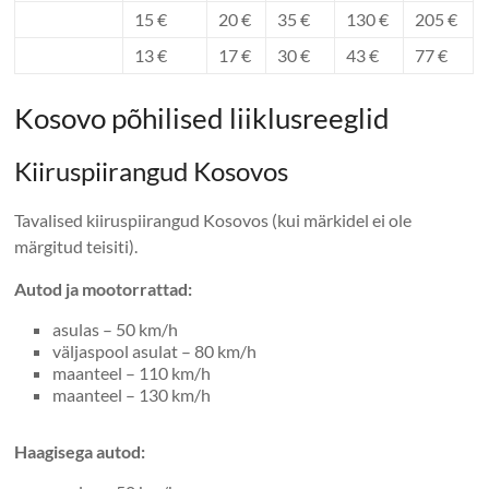
15 €
20 €
35 €
130 €
205 €
13 €
17 €
30 €
43 €
77 €
Kosovo põhilised liiklusreeglid
Kiiruspiirangud Kosovos
Tavalised kiiruspiirangud Kosovos (kui märkidel ei ole
märgitud teisiti).
Autod ja mootorrattad:
asulas – 50 km/h
väljaspool asulat – 80 km/h
maanteel – 110 km/h
maanteel – 130 km/h
Haagisega autod: