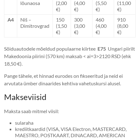
lõunaosa
(2,00
(4,00
(5,50
(11,00
€)
€)
€)
€)
A4
Niš –
150
300
460
910
Dimitrovgrad
(1,50
(3,00
(4,00
(8,00
€)
€)
€)
€)
Sõiduautodele mõeldud populaarne kiirtee
E75
Ungari piirilt
Makedoonia piirini (570 km) maksab < ai=3>2120 RSD (ehk
18,50 €).
Pange tähele, et hinnad eurodes on fikseeritud ja neid ei
arvutata ümber dinaarides kehtiva vahetuskursi alusel.
Makseviisid
Maksta saab mitmel viisil:
sularaha
krediitkaardid (VISA, VISA Electron, MASTERCARD,
MAESTRO, POSTKAART, DINACARD, AMERICAN