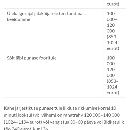
eurot)
Ülekäigurajal jalakäijatele teed andmast
100
keeldumine
000–
120
000
(853–
1024
eurot)
Sõit läbi punase fooritule
100
000–
120
000
(853–
1024
eurot)
Kahe järjestikuse punase tule liikluse rikkumise korral 10
minuti jooksul (või vähem) on rahatrahv 120 000–140 000
(1024–1194 eurot) või vangistus 30–60 päeva või üldkasulik
töö 240 eurot. kuni 36 .