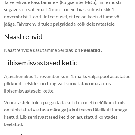
Talverehvide kasutamine – (külgseintel M&S), mille mustri
sügavus on vähemalt 4 mm – on Serbias kohustuslik 1.
novembrist 1. aprillini eeldusel, et tee on kaetud lume või
jääga. Talverehvid tuleb paigaldada kõikidele ratastele.
Naastrehvid
Naastrehvide kasutamine Serbias
on keelatud
.
Libisemisvastased ketid
Ajavahemikus 1. november kuni 1. märts väljaspool asustatud
piirkondi reisides on tungivalt soovitatav oma autos
libisemisvastaseid kette.
Veoratastele tuleb paigaldada ketid nendel teelõikudel, mis
on tähistatud vastava märgiga ja kui tee on täielikult lumega
kaetud. Libisemisvastased ketid on asustatud kohtades
keelatud.