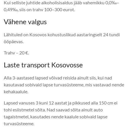
Kui selliste juhtide alkoholisisaldus jääb vahemikku 0,0‰–
0,49‰, siis on trahv 100–300 eurot.
Vähene valgus
Lähituled on Kosovos kohustuslikud aastaringselt 24 tundi
ööpäevas.
Trahv – 20 €.
Laste transport Kosovosse
Alla 3-aastased lapsed võivad reisida ainult siis, kui nad
kasutavad sobivaid lapse turvasüsteeme, mis vastavad nende
kehakaalule.
Lapsed vanuses 3 kuni 12 aastat ja pikkused alla 150 cm ei
tohi esiistmetel sõita. Nad saavad sõita ainult auto
tagaistmetel, kasutades nende kaalule sobivaid lapse
turvasüsteeme.