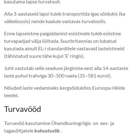
kasutama lapse turvatooli.
Alla 3-aastaseid lapsi tuleb transportida igas sõidukis (ka
väikebussis) nende kaalule vastavas turvatoolis.
Enne lapseistme paigaldamist esiistmele tuleb esiistme
turvapadjad välja lülitada. Suurbritannias on lubatud
kasutada ainult EL-i standarditele vastavaid lasteistmeid
(tähistatud suure tähe kujul ‘E’ ringis).
Juht vastutab selle seaduse järgimise eest alla 14-aastaste
laste puhul trahviga 30–500 naela (35–581 eurot).
Nõuded laste vedamiseks kergsõidukites Euroopa riikide
teedel.
Turvavööd
Turvavöö kasutamine Ühendkuningriigis on ees- ja
tagasõitjatele
kohustuslik .