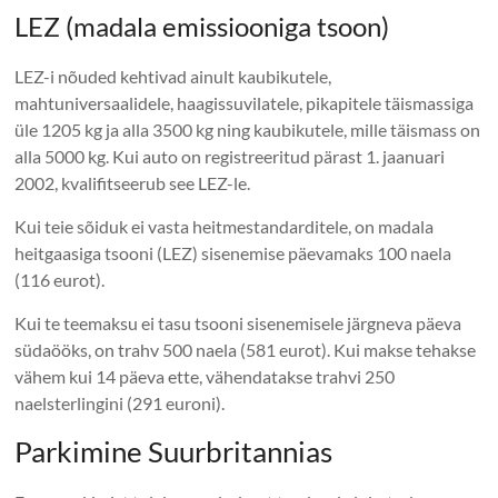
LEZ (madala emissiooniga tsoon)
LEZ-i nõuded kehtivad ainult kaubikutele,
mahtuniversaalidele, haagissuvilatele, pikapitele täismassiga
üle 1205 kg ja alla 3500 kg ning kaubikutele, mille täismass on
alla 5000 kg. Kui auto on registreeritud pärast 1. jaanuari
2002, kvalifitseerub see LEZ-le.
Kui teie sõiduk ei vasta heitmestandarditele, on madala
heitgaasiga tsooni (LEZ) sisenemise päevamaks 100 naela
(116 eurot).
Kui te teemaksu ei tasu tsooni sisenemisele järgneva päeva
südaööks, on trahv 500 naela (581 eurot). Kui makse tehakse
vähem kui 14 päeva ette, vähendatakse trahvi 250
naelsterlingini (291 euroni).
Parkimine Suurbritannias