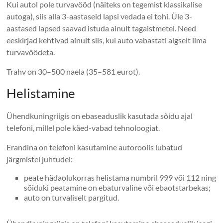
Kui autol pole turvavööd (näiteks on tegemist klassikalise
autoga), siis alla 3-aastaseid lapsi vedada ei tohi. Üle 3-
aastased lapsed saavad istuda ainult tagaistmetel. Need
eeskirjad kehtivad ainult siis, kui auto vabastati algselt ilma
turvavöödeta.
Trahv on 30–500 naela (35–581 eurot).
Helistamine
Ühendkuningriigis on ebaseaduslik kasutada sõidu ajal
telefoni, millel pole käed-vabad tehnoloogiat.
Erandina on telefoni kasutamine autoroolis lubatud
järgmistel juhtudel:
peate hädaolukorras helistama numbril 999 või 112 ning
sõiduki peatamine on ebaturvaline või ebaotstarbekas;
auto on turvaliselt pargitud.