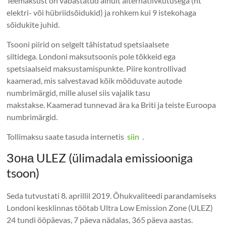
Teemaksust on vabastatud ainult alternatiivkütusega (nt
elektri- või hübriidsõidukid) ja rohkem kui 9 istekohaga
sõidukite juhid.
Tsooni piirid on selgelt tähistatud spetsiaalsete
siltidega. Londoni maksutsoonis pole tõkkeid ega
spetsiaalseid maksustamispunkte. Piire kontrollivad
kaamerad, mis salvestavad kõik mööduvate autode
numbrimärgid, mille alusel siis vajalik tasu
makstakse. Kaamerad tunnevad ära ka Briti ja teiste Euroopa
numbrimärgid.
Tollimaksu saate tasuda internetis
siin
.
Зона ULEZ (ülimadala emissiooniga
tsoon)
Seda tutvustati 8. aprillil 2019. Õhukvaliteedi parandamiseks
Londoni kesklinnas töötab Ultra Low Emission Zone (ULEZ)
24 tundi ööpäevas, 7 päeva nädalas, 365 päeva aastas.