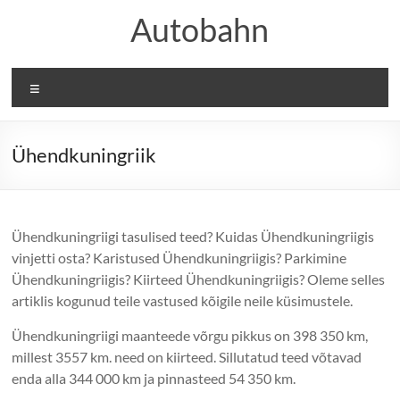
Skip
Autobahn
to
content
Menu
Ühendkuningriik
Ühendkuningriigi tasulised teed? Kuidas Ühendkuningriigis
vinjetti osta? Karistused Ühendkuningriigis? Parkimine
Ühendkuningriigis? Kiirteed Ühendkuningriigis? Oleme selles
artiklis kogunud teile vastused kõigile neile küsimustele.
Ühendkuningriigi maanteede võrgu pikkus on 398 350 km,
millest 3557 km. need on kiirteed. Sillutatud teed võtavad
enda alla 344 000 km ja pinnasteed 54 350 km.