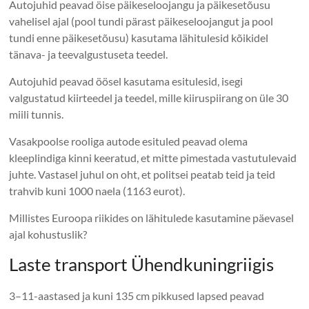
Autojuhid peavad öise päikeseloojangu ja päikesetõusu
vahelisel ajal (pool tundi pärast päikeseloojangut ja pool
tundi enne päikesetõusu) kasutama lähitulesid kõikidel
tänava- ja teevalgustuseta teedel.
Autojuhid peavad öösel kasutama esitulesid, isegi
valgustatud kiirteedel ja teedel, mille kiiruspiirang on üle 30
miili tunnis.
Vasakpoolse rooliga autode esituled peavad olema
kleeplindiga kinni keeratud, et mitte pimestada vastutulevaid
juhte. Vastasel juhul on oht, et politsei peatab teid ja teid
trahvib kuni 1000 naela (1163 eurot).
Millistes Euroopa riikides on lähitulede kasutamine päevasel
ajal kohustuslik?
Laste transport Ühendkuningriigis
3–11-aastased ja kuni 135 cm pikkused lapsed peavad