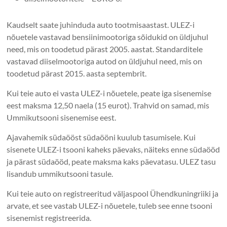
Kaudselt saate juhinduda auto tootmisaastast. ULEZ-i
nõuetele vastavad bensiinimootoriga sõidukid on üldjuhul
need, mis on toodetud pärast 2005. aastat. Standarditele
vastavad diiselmootoriga autod on üldjuhul need, mis on
toodetud pärast 2015. aasta septembrit.
Kui teie auto ei vasta ULEZ-i nõuetele, peate iga sisenemise
eest maksma 12,50 naela (15 eurot). Trahvid on samad, mis
Ummikutsooni sisenemise eest.
Ajavahemik südaööst südaööni kuulub tasumisele. Kui
sisenete ULEZ-i tsooni kaheks päevaks, näiteks enne südaööd
ja pärast südaööd, peate maksma kaks päevatasu. ULEZ tasu
lisandub ummikutsooni tasule.
Kui teie auto on registreeritud väljaspool Ühendkuningriiki ja
arvate, et see vastab ULEZ-i nõuetele, tuleb see enne tsooni
sisenemist registreerida.