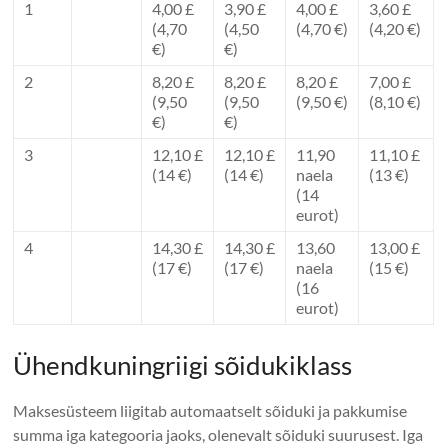
1
4,00 £
3,90 £
4,00 £
3,60 £
(4,70
(4,50
(4,70 €)
(4,20 €)
€)
€)
2
8,20 £
8,20 £
8,20 £
7,00 £
(9,50
(9,50
(9,50 €)
(8,10 €)
€)
€)
3
12,10 £
12,10 £
11,90
11,10 £
(14 €)
(14 €)
naela
(13 €)
(14
eurot)
4
14,30 £
14,30 £
13,60
13,00 £
(17 €)
(17 €)
naela
(15 €)
(16
eurot)
Ühendkuningriigi sõidukiklass
Maksesüsteem liigitab automaatselt sõiduki ja pakkumise
summa iga kategooria jaoks, olenevalt sõiduki suurusest. Iga