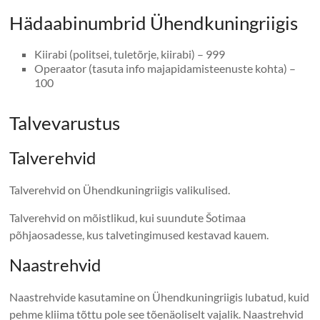
Hädaabinumbrid Ühendkuningriigis
Kiirabi (politsei, tuletõrje, kiirabi) – 999
Operaator (tasuta info majapidamisteenuste kohta) –
100
Talvevarustus
Talverehvid
Talverehvid on Ühendkuningriigis valikulised.
Talverehvid on mõistlikud, kui suundute Šotimaa
põhjaosadesse, kus talvetingimused kestavad kauem.
Naastrehvid
Naastrehvide kasutamine on Ühendkuningriigis lubatud, kuid
pehme kliima tõttu pole see tõenäoliselt vajalik. Naastrehvid