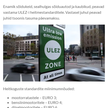
Enamik sõidukeid, sealhulgas sõiduautod ja kaubikud, peavad
vastama ULEZ-i heitmestandarditele. Vastasel juhul peavad
juhid tsoonis tasuma päevamaksu.
Heitkoguste standardite miinimumnõuded:
mootorratastele – EURO 3;
bensiinimootoritele – EURO 4;
diiselmootoritele – EURO 6.