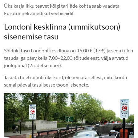
Üksikasjalikku teavet kõigi tariifide kohta saab vaadata
Eurotunneli ametlikul veebisaidil.
Londoni kesklinna (ummikutsoon)
sisenemise tasu
Sõiduki tasu Londoni kesklinna on 15,00 £ (17 €) ja seda tuleb
tasuda iga päev kella 7.00–22.00 sõitude eest, välja arvatud
jõulupühal (25. detsember).
Tasuda tuleb ainult üks kord, olenemata sellest, mitu korda
samal päeval tasulisesse tsooni sisenete.