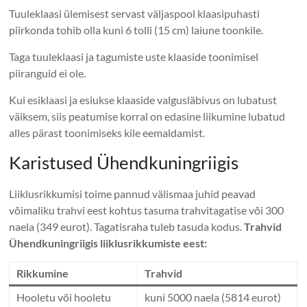
Tuuleklaasi ülemisest servast väljaspool klaasipuhasti
piirkonda tohib olla kuni 6 tolli (15 cm) laiune toonkile.
Taga tuuleklaasi ja tagumiste uste klaaside toonimisel
piiranguid ei ole.
Kui esiklaasi ja esiukse klaaside valgusläbivus on lubatust
väiksem, siis peatumise korral on edasine liikumine lubatud
alles pärast toonimiseks kile eemaldamist.
Karistused Ühendkuningriigis
Liiklusrikkumisi toime pannud välismaa juhid peavad
võimaliku trahvi eest kohtus tasuma trahvitagatise või 300
naela (349 eurot). Tagatisraha tuleb tasuda kodus.
Trahvid
Ühendkuningriigis liiklusrikkumiste eest:
Rikkumine
Trahvid
Hooletu või hooletu
kuni 5000 naela (5814 eurot)