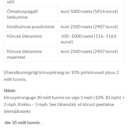
sõit
Õnnetuspaigalt
kuni 5000 naela (5814 eurot)
lahkumine
Kindlustuse puudumine
kuni 2500 naela (2907 eurot)
Kiiruse ületamine
100–1000 naela (116–1163
eurot)
Kiiruse ületamine
kuni 2500 naela (2907 eurot)
maanteel
Ühendkuningriigi kiiruspiirang on 10% piirkiirusest pluss 2
miili tunnis.
Näide:
kiiruspiiranguga 30 miili tunnis on viga 3 mph (10% 30 mph) +
2 mph. Kokku – 5 mph. See tähendab, et kiirust peetakse
ülemääraseks
üle 35 miili tunnis
.