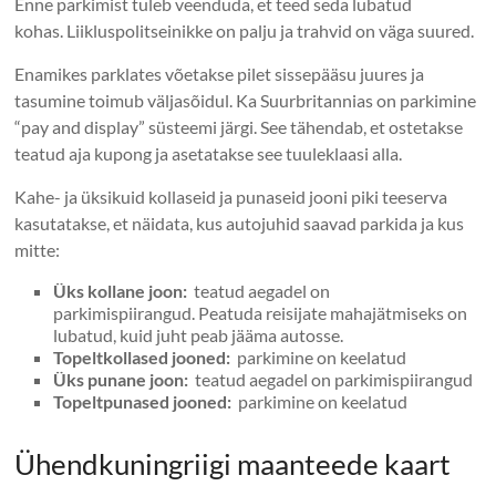
Enne parkimist tuleb veenduda, et teed seda lubatud
kohas. Liikluspolitseinikke on palju ja trahvid on väga suured.
Enamikes parklates võetakse pilet sissepääsu juures ja
tasumine toimub väljasõidul. Ka Suurbritannias on parkimine
“pay and display” süsteemi järgi. See tähendab, et ostetakse
teatud aja kupong ja asetatakse see tuuleklaasi alla.
Kahe- ja üksikuid kollaseid ja punaseid jooni piki teeserva
kasutatakse, et näidata, kus autojuhid saavad parkida ja kus
mitte:
Üks kollane joon:
teatud aegadel on
parkimispiirangud. Peatuda reisijate mahajätmiseks on
lubatud, kuid juht peab jääma autosse.
Topeltkollased jooned:
parkimine on keelatud
Üks punane joon:
teatud aegadel on parkimispiirangud
Topeltpunased jooned:
parkimine on keelatud
Ühendkuningriigi maanteede kaart