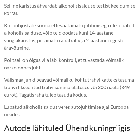
Selline karistus ähvardab alkoholisisalduse testist keeldumise
korral.
Kui põhjustate surma ettevaatamatu juhtimisega üle lubatud
alkoholisisalduse, võib teid oodata kuni 14-aastane
vanglakaristus, piiramatu rahatrahv ja 2-aastane õiguste
äravõtmine.
Politseil on õigus viia läbi kontroll, et tuvastada võimalik
narkojoobes juht.
Välismaa juhid peavad võimaliku kohtutrahvi katteks tasuma
trahvi fikseeritud trahvisumma ulatuses või 300 naela (349
eurot). Tagatisraha tuleb tasuda kodus.
Lubatud alkoholisisaldus veres autojuhtimise ajal Euroopa
riikides.
Autode lähituled Ühendkuningriigis