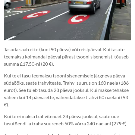
Tasuda saab ette (kuni 90 päeva) või reisipäeval. Kui tasute
teemaksu kolmandal päeval pärast tsooni sisenemist, tõuseb
summa £17,50-ni (20 €).
Kui te ei tasu teemaksu tsooni sisenemisele järgneva päeva
südaööks, saate trahviteate. Trahvi suurus on 160 naela (186
eurot). See tuleb tasuda 28 päeva jooksul. Kui makse tehakse
vähem kui 14 päeva ette, vähendatakse trahvi 80 naelani (93
€).
Kui te ei maksa trahviteadet 28 päeva jooksul, saate uue
tasutõendi ja trahv suureneb 50% võrra 240 naelani (279 €).