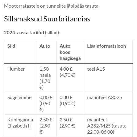
Mootorratastele on tunnelite läbipääs tasuta.
Sillamaksud Suurbritannias
2024. aasta tariifid (sillad):
Sild
Auto
Auto
Lisainformatsioon
koos
haagisega
Humber
1,50
4,00 £
teel A15
naela
(4,70 €)
(1,70
€)
Sügelemine
0,80 £
0,80 £
maanteel A3025
(0,90
(0,90 €)
€)
Kuninganna
2,50 £
2,50 £
maanteel
Elizabeth II
(2,90
(2,90 €)
A282/M25 (tasuta
€)
22.00-06.00)