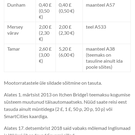
Dunham
0,40 £
0,40 £
maanteel A57
(0,50
(0,50 €)
€)
Mersey
2,00 £
2,00 £
teel A533
värav
(2,30
(2,30 €)
€)
Tamar
2,60 £
5,20 £
maanteel A38
(3,00
(6,00 €)
(teemaks on
€)
tasuline ainult ida
poole sõites)
Mootorratastele üle sildade sõitmine on tasuta.
Alates 1. märtsist 2013 on Itchen Bridge’i teemaksu kogumise
süsteem muutunud täisautomaatseks. Nüüd saate reisi eest
tasuda ainult müntidega (2 £, 1 £, 50 p, 20 p, 10 p) või
SmartCities kaardiga.
Alates 17. detsembrist 2018 said vabaks mõlemad Inglismaad