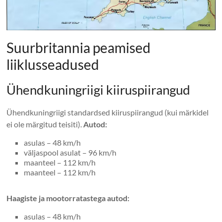
Suurbritannia peamised
liiklusseadused
Ühendkuningriigi kiiruspiirangud
Ühendkuningriigi standardsed kiiruspiirangud (kui märkidel
ei ole märgitud teisiti).
Autod:
asulas – 48 km/h
väljaspool asulat – 96 km/h
maanteel – 112 km/h
maanteel – 112 km/h
Haagiste ja mootorratastega autod:
asulas – 48 km/h