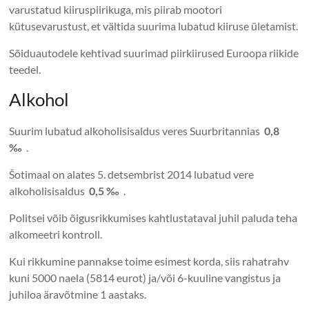
varustatud kiiruspiirikuga, mis piirab mootori
kütusevarustust, et vältida suurima lubatud kiiruse ületamist.
Sõiduautodele kehtivad suurimad piirkiirused Euroopa riikide
teedel.
Alkohol
Suurim lubatud alkoholisisaldus veres Suurbritannias
0,8
‰
.
Šotimaal on alates 5. detsembrist 2014 lubatud vere
alkoholisisaldus
0,5 ‰
.
Politsei võib õigusrikkumises kahtlustataval juhil paluda teha
alkomeetri kontroll.
Kui rikkumine pannakse toime esimest korda, siis rahatrahv
kuni 5000 naela (5814 eurot) ja/või 6-kuuline vangistus ja
juhiloa äravõtmine 1 aastaks.