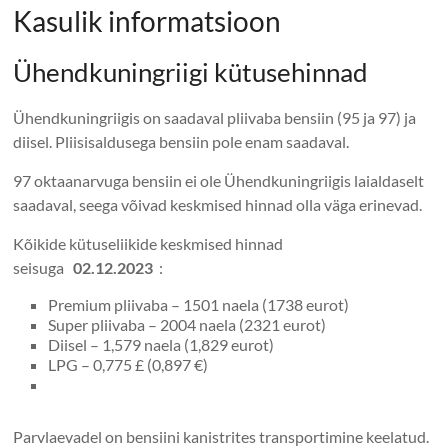
Kasulik informatsioon
Ühendkuningriigi kütusehinnad
Ühendkuningriigis on saadaval pliivaba bensiin (95 ja 97) ja
diisel. Pliisisaldusega bensiin pole enam saadaval.
97 oktaanarvuga bensiin ei ole Ühendkuningriigis laialdaselt
saadaval, seega võivad keskmised hinnad olla väga erinevad.
Kõikide kütuseliikide keskmised hinnad
seisuga
02.12.2023
:
Premium pliivaba – 1501 naela (1738 eurot)
Super pliivaba – 2004 naela (2321 eurot)
Diisel – 1,579 naela (1,829 eurot)
LPG – 0,775 £ (0,897 €)
Parvlaevadel on bensiini kanistrites transportimine keelatud.