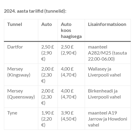
2024. aasta tariifid (tunnelid):
Tunnel
Auto
Auto
Lisainformatsioon
koos
haagisega
Dartfor
2,50 £
2,50 £
maanteel
(2,90
(2,90 €)
A282/M25 (tasuta
€)
22.00-06.00)
Mersey
2,00 £
4,00 £
Wallasey ja
(Kingsway)
(2,30
(4,70 €)
Liverpooli vahel
€)
Mersey
2,00 £
4,00 £
Birkenheadi ja
(Queensway)
(2,30
(4,70 €)
Liverpooli vahel
€)
Tyne
1,90 £
3,90 £
maanteel A19
(2,20
(4,50 €)
Jarrow ja Howdoni
€)
vahel