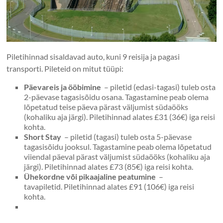
Piletihinnad sisaldavad auto, kuni 9 reisija ja pagasi
transporti. Pileteid on mitut tüüpi:
Päevareis ja ööbimine
– piletid (edasi-tagasi) tuleb osta
2-päevase tagasisõidu osana. Tagastamine peab olema
lõpetatud teise päeva pärast väljumist südaööks
(kohaliku aja järgi). Piletihinnad alates £31 (36€) iga reisi
kohta.
Short Stay
– piletid (tagasi) tuleb osta 5-päevase
tagasisõidu jooksul. Tagastamine peab olema lõpetatud
viiendal päeval pärast väljumist südaööks (kohaliku aja
järgi). Piletihinnad alates £73 (85€) iga reisi kohta.
Ühekordne või pikaajaline peatumine
–
tavapiletid. Piletihinnad alates £91 (106€) iga reisi
kohta.