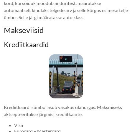
kord, kui sõiduk möödub anduritest, määratakse
automaatselt kindlaks telgede arv ja selle kõrgus esimese telje
ümber. Selle järgi määratakse auto klass.
Makseviisid
Krediitkaardid
Krediitkaardi sümbol asub vasakus ülanurgas. Maksmiseks
aktsepteeritakse järgmisi krediitkaarte:
Visa
Eurocard – Mastercard