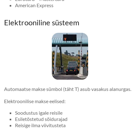
American Express
Elektrooniline süsteem
Automaatse makse sümbol (täht T) asub vasakus alanurgas.
Elektroonilise makse eelised:
Soodustus igale reisile
Esiletõstetud sõidurajad
Reisige ilma viivitusteta