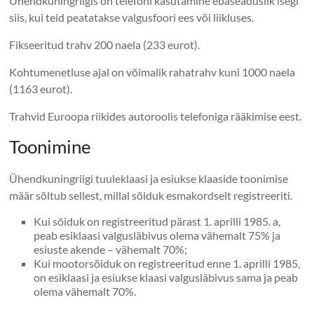
Ühendkuningriigis on telefoni kasutamine ebaseaduslik isegi
siis, kui teid peatatakse valgusfoori ees või liikluses.
Fikseeritud trahv 200 naela (233 eurot).
Kohtumenetluse ajal on võimalik rahatrahv kuni 1000 naela
(1163 eurot).
Trahvid Euroopa riikides autoroolis telefoniga rääkimise eest.
Toonimine
Ühendkuningriigi tuuleklaasi ja esiukse klaaside toonimise
määr sõltub sellest, millal sõiduk esmakordselt registreeriti.
Kui sõiduk on registreeritud pärast 1. aprilli 1985. a,
peab esiklaasi valgusläbivus olema vähemalt 75% ja
esiuste akende – vähemalt 70%;
Kui mootorsõiduk on registreeritud enne 1. aprilli 1985,
on esiklaasi ja esiukse klaasi valgusläbivus sama ja peab
olema vähemalt 70%.