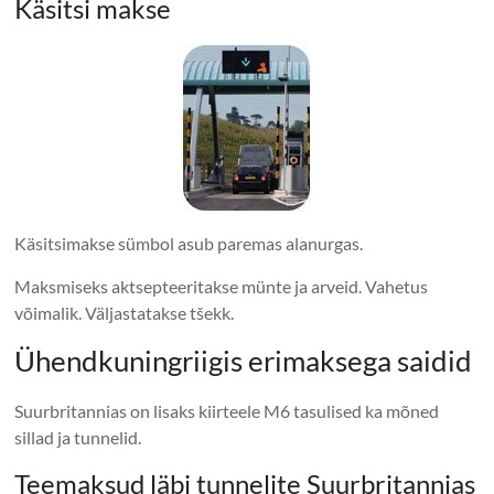
Käsitsi makse
Käsitsimakse sümbol asub paremas alanurgas.
Maksmiseks aktsepteeritakse münte ja arveid. Vahetus
võimalik. Väljastatakse tšekk.
Ühendkuningriigis erimaksega saidid
Suurbritannias on lisaks kiirteele M6 tasulised ka mõned
sillad ja tunnelid.
Teemaksud läbi tunnelite Suurbritannias