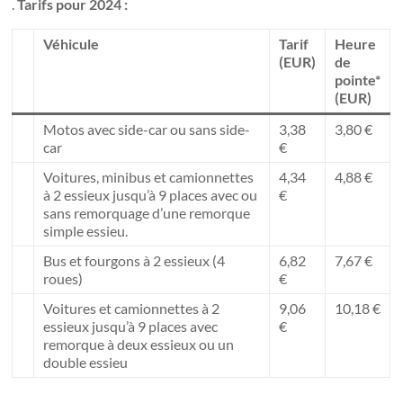
.
Tarifs pour 2024 :
Véhicule
Tarif
Heure
(EUR)
de
pointe*
(EUR)
Motos avec side-car ou sans side-
3,38
3,80 €
car
€
Voitures, minibus et camionnettes
4,34
4,88 €
à 2 essieux jusqu’à 9 places avec ou
€
sans remorquage d’une remorque
simple essieu.
Bus et fourgons à 2 essieux (4
6,82
7,67 €
roues)
€
Voitures et camionnettes à 2
9,06
10,18 €
essieux jusqu’à 9 places avec
€
remorque à deux essieux ou un
double essieu