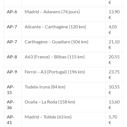
€
AP-6
Madrid – Adanero (74 jours)
13,90
€
AP-7
Alicante – Carthagène (120 km)
4,05
€
AP-7
Carthagène – Guadiaro (506 km)
21,10
€
AP-8
A63 (France) – Bilbao (115 km)
20,55
€
AP-9
Ferrol – A3 (Portugal) (196 km)
23,75
€
AP-
Tudela-Iruna (84 km)
10,55
15
€
AP-
Ocaña – La Roda (158 km)
13,60
36
€
AP-
Madrid – Tolède (63 km)
5,70
41
€