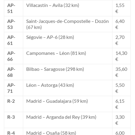
AP-
Villacastín – Avila (32 km)
1,55
51
€
AP-
Saint-Jacques-de-Compostelle – Dozón
6,40
53
(67 km)
€
AP-
Ségovie – AP-6 (28 km)
2,70
61
€
AP-
Campomanes – Léon (81 km)
14,30
66
€
AP-
Bilbao – Saragosse (298 km)
35,60
68
€
AP-
Léon – Astorga (43 km)
5,50
71
€
R-2
Madrid – Guadalajara (59 km)
6,15
€
R-3
Madrid – Arganda del Rey (39 km)
3,30
€
R-4
Madrid – Osaña (58 km)
6,00