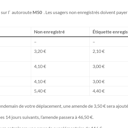
 sur l’ autoroute
M50
. Les usagers non enregistrés doivent payer 
Non enregistré
Étiquette enregi
–
–
3,20 €
2,10 €
4,10 €
3,00 €
4,10 €
3,00 €
5,40 €
4,40 €
le lendemain de votre déplacement, une amende de 3,50 € sera ajout
les 14 jours suivants, l’amende passera à 46,50 €.