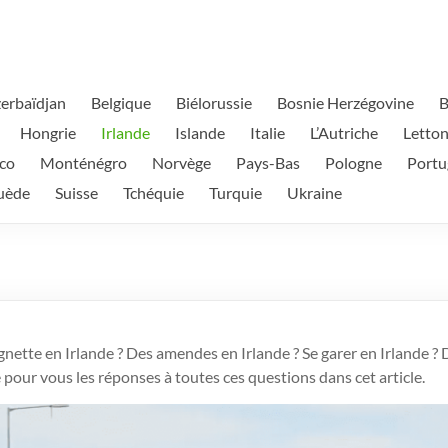
erbaïdjan
Belgique
Biélorussie
Bosnie Herzégovine
B
Hongrie
Irlande
Islande
Italie
L’Autriche
Letton
co
Monténégro
Norvège
Pays-Bas
Pologne
Portu
uède
Suisse
Tchéquie
Turquie
Ukraine
ette en Irlande ? Des amendes en Irlande ? Se garer en Irlande ? 
pour vous les réponses à toutes ces questions dans cet article.