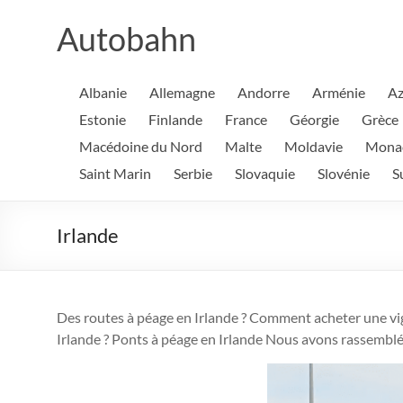
Aller
au
Autobahn
contenu
Albanie
Allemagne
Andorre
Arménie
Az
Estonie
Finlande
France
Géorgie
Grèce
Macédoine du Nord
Malte
Moldavie
Mona
Saint Marin
Serbie
Slovaquie
Slovénie
S
Irlande
Des routes à péage en Irlande ? Comment acheter une vign
Irlande ? Ponts à péage en Irlande Nous avons rassemblé 