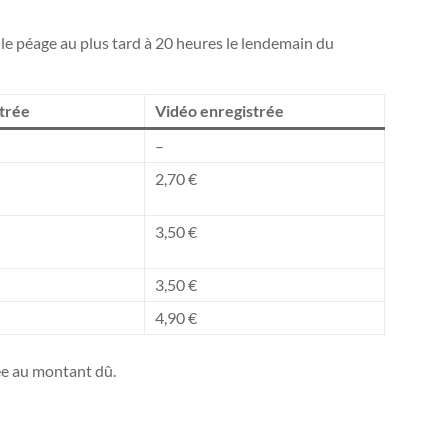
le péage au plus tard à 20 heures le lendemain du
strée
Vidéo enregistrée
–
2,70 €
3,50 €
3,50 €
4,90 €
ée au montant dû.