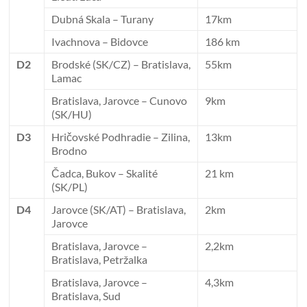
Dubná Skala – Turany
17km
Ivachnova – Bidovce
186 km
D2
Brodské (SK/CZ) – Bratislava,
55km
Lamac
Bratislava, Jarovce – Cunovo
9km
(SK/HU)
D3
Hričovské Podhradie – Zilina,
13km
Brodno
Čadca, Bukov – Skalité
21 km
(SK/PL)
D4
Jarovce (SK/AT) – Bratislava,
2km
Jarovce
Bratislava, Jarovce –
2,2km
Bratislava, Petržalka
Bratislava, Jarovce –
4,3km
Bratislava, Sud