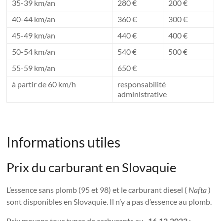
35-39 km/an
280 €
200 €
40-44 km/an
360 €
300 €
45-49 km/an
440 €
400 €
50-54 km/an
540 €
500 €
55-59 km/an
650 €
à partir de 60 km/h
responsabilité
administrative
Informations utiles
Prix ​​du carburant en Slovaquie
L’essence sans plomb (95 et 98) et le carburant diesel (
Nafta
)
sont disponibles en Slovaquie. Il n’y a pas d’essence au plomb.
Prix ​​moyens tous types de carburants au
16.12.2023
: