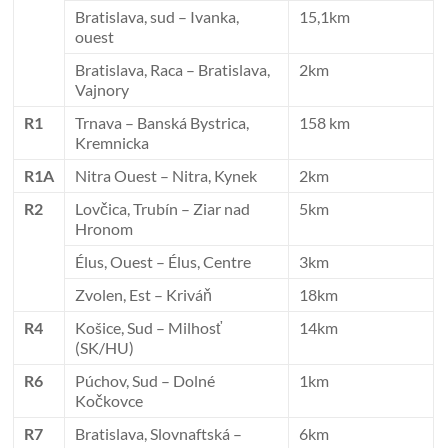
Bratislava, sud – Ivanka,
15,1km
ouest
Bratislava, Raca – Bratislava,
2km
Vajnory
R1
Trnava – Banská Bystrica,
158 km
Kremnicka
R1A
Nitra Ouest – Nitra, Kynek
2km
R2
Lovčica, Trubín – Ziar nad
5km
Hronom
Élus, Ouest – Élus, Centre
3km
Zvolen, Est – Kriváň
18km
R4
Košice, Sud – Milhosť
14km
(SK/HU)
R6
Púchov, Sud – Dolné
1km
Kočkovce
R7
Bratislava, Slovnaftská –
6km