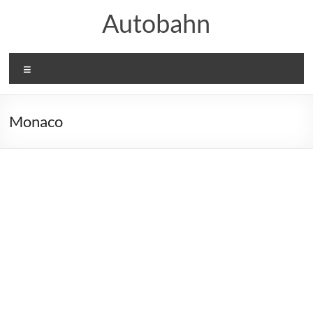
Aller
Autobahn
au
contenu
Menu
Monaco