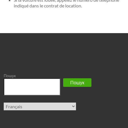
indiqué dans le contrat de location.
Пошук
Пошук
Choisir
une
langue