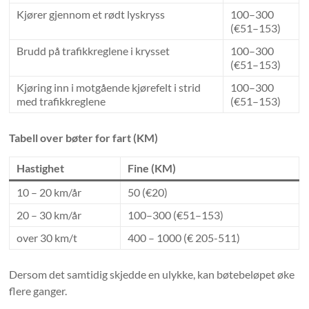
Kjører gjennom et rødt lyskryss
100–300
(€51–153)
Brudd på trafikkreglene i krysset
100–300
(€51–153)
Kjøring inn i motgående kjørefelt i strid
100–300
med trafikkreglene
(€51–153)
Tabell over bøter for fart (KM)
Hastighet
Fine (KM)
10 – 20 km/år
50 (€20)
20 – 30 km/år
100–300 (€51–153)
over 30 km/t
400 – 1000 (€ 205-511)
Dersom det samtidig skjedde en ulykke, kan bøtebeløpet øke
flere ganger.