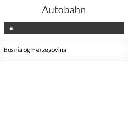
Skip
Autobahn
to
content
Meny
Bosnia og Herzegovina