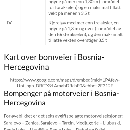
høyde på mer enn 1,30 m (i området
for forakselen) og en maksimal tillatt
vekt på mer enn 3,5 t
IV
Kjøretøy med mer enn tre aksler, en
høyde på 1,3 m og over (i området av
den første akselen), og den maksimalt
tillatte vekten overstiger 3,5 t
Kart over bomveier i Bosnia-
Hercegovina
https://www.google.com/maps/d/embed?mid=1PAfew-
Unt_hgn_DBfTX9LAmahDRchE0&ehbc=2E312F
Bompenger på motorveier i Bosnia-
Hercegovina
For øyeblikket er det seks avgiftsbelagte motorveiseksjoner:
Sarajevo – Zenica, Sarajevo – Tarcin, Medjugorje – Ljubuski,
Banja Luka – Hradiška, Banja Luka – Doboj og Svilaj –