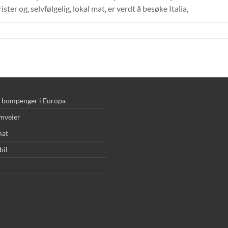
r og, selvfølgelig, lokal mat, er verdt å besøke Italia,
r bompenger i Europa
mveier
mat
bil
r