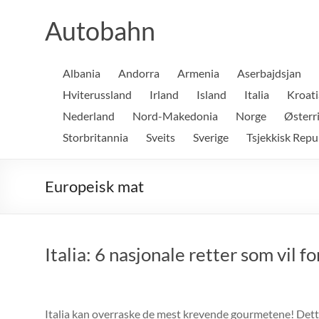
Skip
to
Autobahn
content
Albania
Andorra
Armenia
Aserbajdsjan
Hviterussland
Irland
Island
Italia
Kroati
Nederland
Nord-Makedonia
Norge
Østerr
Storbritannia
Sveits
Sverige
Tsjekkisk Repu
Europeisk mat
Italia: 6 nasjonale retter som vil f
Italia kan overraske de mest krevende gourmetene! Dette 