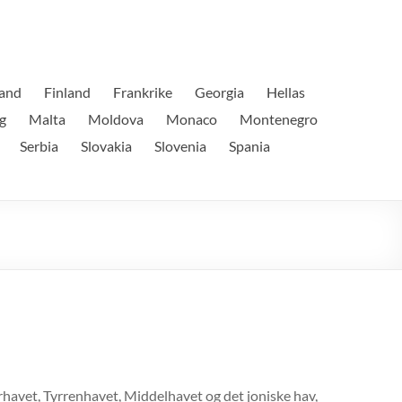
land
Finland
Frankrike
Georgia
Hellas
g
Malta
Moldova
Monaco
Montenegro
Serbia
Slovakia
Slovenia
Spania
rhavet, Tyrrenhavet, Middelhavet og det joniske hav,