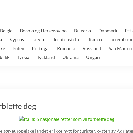
Belgia
Bosnia og Herzegovina
Bulgaria
Danmark
Est
a
Kypros
Latvia
Liechtenstein
Litauen
Luxembour
ike
Polen
Portugal
Romania
Russland
San Marino
blikk
Tyrkia
Tyskland
Ukraina
Ungarn
orbløffe deg
sør-europeiske landet er ikke nytt for turister, kysten av Adriate