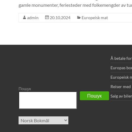
gamle monumenter, feriesteder med folkemengder av turiste
admin
20.10.2024
Europeisk mat
Å betale fo
Europas bo
Europeisk 
Reiser med 
Пошук
Пошук
Salg av bile
Velg
et
språk