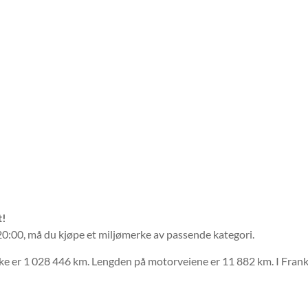
t!
 20:00, må du kjøpe et miljømerke av passende kategori.
e er 1 028 446 km. Lengden på motorveiene er 11 882 km. I Frankrik