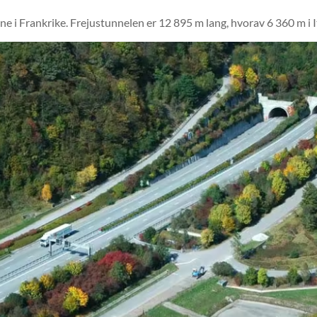
 i Frankrike. Frejustunnelen er 12 895 m lang, hvorav 6 360 m i It