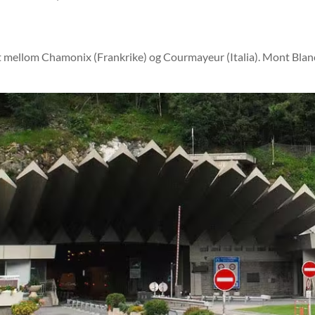
 mellom Chamonix (Frankrike) og Courmayeur (Italia). Mont Blanc