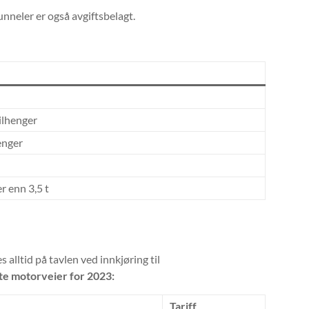
nneler er også avgiftsbelagt.
ilhenger
enger
r enn 3,5 t
 alltid på tavlen ved innkjøring til
lte motorveier for 2023:
Tariff