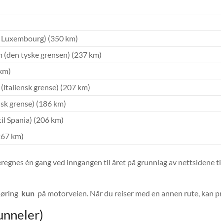
l Luxembourg) (350 km)
 (den tyske grensen) (237 km)
 km)
italiensk grense) (207 km)
nsk grense) (186 km)
il Spania) (206 km)
267 km)
beregnes én gang ved inngangen til året på grunnlag av nettsidene t
jøring
kun
på motorveien. Når du reiser med en annen rute, kan pri
unneler)