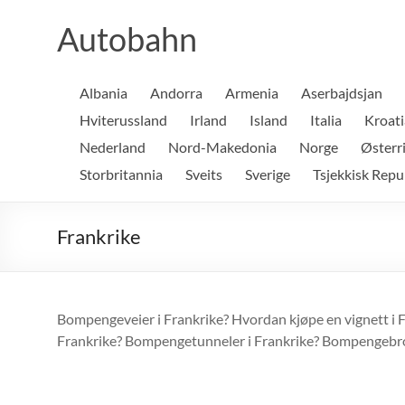
Skip
to
Autobahn
content
Albania
Andorra
Armenia
Aserbajdsjan
Hviterussland
Irland
Island
Italia
Kroati
Nederland
Nord-Makedonia
Norge
Østerr
Storbritannia
Sveits
Sverige
Tsjekkisk Repu
Frankrike
Bompengeveier i Frankrike? Hvordan kjøpe en vignett i Fr
Frankrike? Bompengetunneler i Frankrike? Bompengebroer i