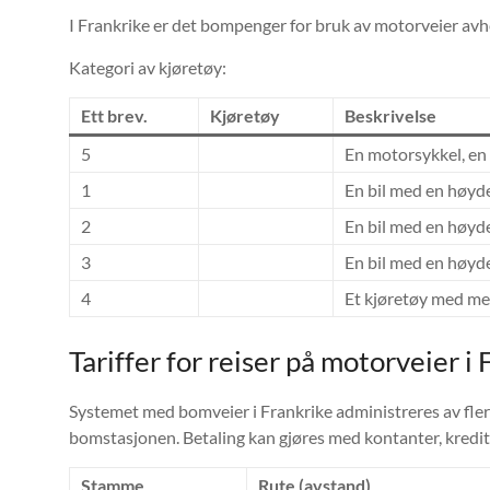
I Frankrike er det bompenger for bruk av motorveier avhe
Kategori av kjøretøy:
Ett brev.
Kjøretøy
Beskrivelse
5
En motorsykkel, en
1
En bil med en høyde
2
En bil med en høyde
3
En bil med en høyde
4
Et kjøretøy med mer
Tariffer for reiser på motorveier i
Systemet med bomveier i Frankrike administreres av flere s
bomstasjonen. Betaling kan gjøres med kontanter, kreditt
Stamme
Rute (avstand)