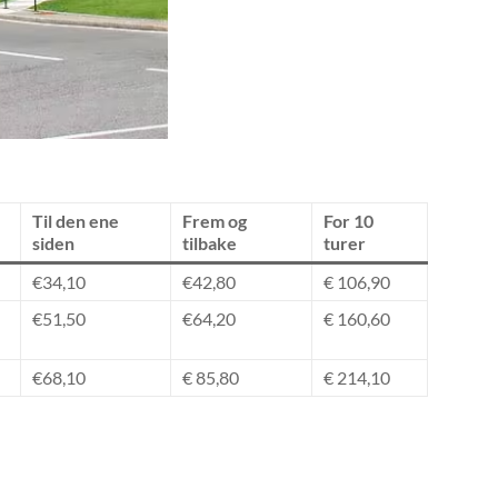
Til den ene
Frem og
For 10
siden
tilbake
turer
€34,10
€42,80
€ 106,90
€51,50
€64,20
€ 160,60
€68,10
€ 85,80
€ 214,10