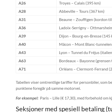
A26
Troyes – Calais (395 km)
A28
Abbeville – Tours (367 km)
A31
Beaune – Zoufftgen (kordon ti
A36
Ladoix-Serrigny – Ottmarsheim
A39
Dijon – Bourg-en-Bresse (145
A40
Mâcon – Mont Blanc-tunnelen (
A43
Lyon – Tunnel du Fréjus (italie
A63
Bordeaux – Bayonne (grensen t
A71
Orléans – Clermont-Ferrand (
Tabellen viser omtrentlige tariffer for personbiler, som 
punktene foregår på samme motorvei.
For eksempel:
Paris – Lille (€ 17,30), med forbehold om k
Seksjoner med spesiell betaling (t