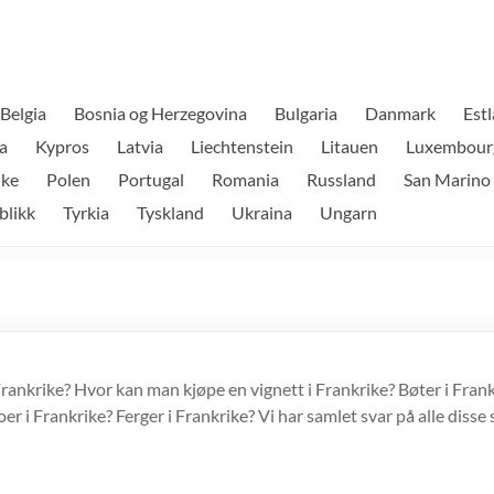
Belgia
Bosnia og Herzegovina
Bulgaria
Danmark
Est
a
Kypros
Latvia
Liechtenstein
Litauen
Luxembour
ike
Polen
Portugal
Romania
Russland
San Marino
blikk
Tyrkia
Tyskland
Ukraina
Ungarn
ankrike? Hvor kan man kjøpe en vignett i Frankrike? Bøter i Frank
 Frankrike? Ferger i Frankrike? Vi har samlet svar på alle disse 