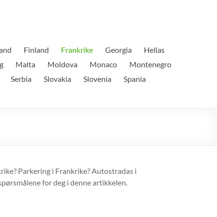
land
Finland
Frankrike
Georgia
Hellas
g
Malta
Moldova
Monaco
Montenegro
Serbia
Slovakia
Slovenia
Spania
rike? Parkering i Frankrike? Autostradas i
spørsmålene for deg i denne artikkelen.