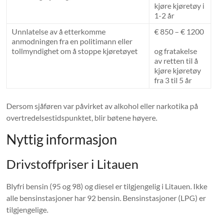
kjøre kjøretøy i
1-2 år
Unnlatelse av å etterkomme
€ 850 – € 1200
anmodningen fra en politimann eller
tollmyndighet om å stoppe kjøretøyet
og fratakelse
av retten til å
kjøre kjøretøy
fra 3 til 5 år
Dersom sjåføren var påvirket av alkohol eller narkotika på
overtredelsestidspunktet, blir bøtene høyere.
Nyttig informasjon
Drivstoffpriser i Litauen
Blyfri bensin (95 og 98) og diesel er tilgjengelig i Litauen. Ikke
alle bensinstasjoner har 92 bensin. Bensinstasjoner (LPG) er
tilgjengelige.