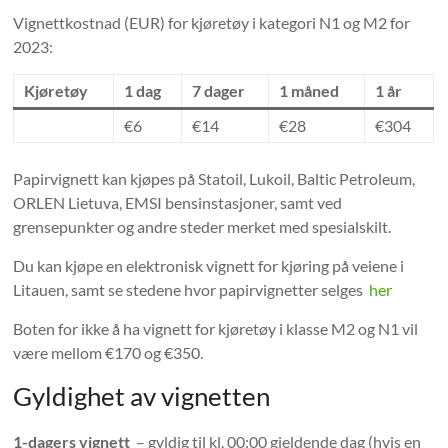
Vignettkostnad (EUR) for kjøretøy i kategori N1 og M2 for
2023:
Kjøretøy
1 dag
7 dager
1 måned
1 år
€6
€14
€28
€304
Papirvignett kan kjøpes på Statoil, Lukoil, Baltic Petroleum,
ORLEN Lietuva, EMSI bensinstasjoner, samt ved
grensepunkter og andre steder merket med spesialskilt.
Du kan kjøpe en elektronisk vignett for kjøring på veiene i
Litauen, samt se stedene hvor papirvignetter selges
her
Boten for ikke å ha vignett for kjøretøy i klasse M2 og N1 vil
være mellom €170 og €350.
Gyldighet av vignetten
1-dagers vignett
– gyldig til kl. 00:00 gjeldende dag (hvis en