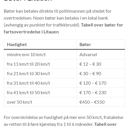
Bøter kan betales direkte til politimannen på stedet for
overtredelsen. Noen bøter kan betales i en lokal bank
(avhengig av punktet for trafikkbrudd).
Tabell over bøter for
fartsovertredelse i Litauen
Hastighet
Bøter
mindre enn 10 km/t
Advarsel
fra 11 km/t til 20 km/t
€ 12 – € 30
fra 21 km/t til 30 km/t
€ 30 – € 90
fra 31 km/t til 40 km/t
€ 120 – € 170
fra 41 km/t til 50 km/t
€ 170 – € 230
over 50 km/t
€450 – €550
For overskridelse av hastighet på mer enn 50 km/t, fratakelse
av retten til å føre kjøretøy fra 1 til 6 måneder.
Tabell over