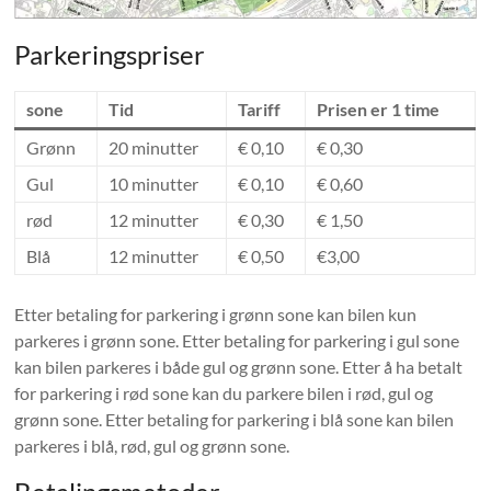
Parkeringspriser
sone
Tid
Tariff
Prisen er 1 time
Grønn
20 minutter
€ 0,10
€ 0,30
Gul
10 minutter
€ 0,10
€ 0,60
rød
12 minutter
€ 0,30
€ 1,50
Blå
12 minutter
€ 0,50
€3,00
Etter betaling for parkering i grønn sone kan bilen kun
parkeres i grønn sone. Etter betaling for parkering i gul sone
kan bilen parkeres i både gul og grønn sone. Etter å ha betalt
for parkering i rød sone kan du parkere bilen i rød, gul og
grønn sone. Etter betaling for parkering i blå sone kan bilen
parkeres i blå, rød, gul og grønn sone.