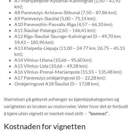
A7 Mariyampole-Kybartai-Kaliningrad (2,50 – 41,92
km);
A8 Panevezys-Aristava-Sitkunai (7,50 – 87,86 km);
A9 Panevezys-Siauliai (5,00 – 75,14 km);
A10 Panevezhis-Pasvalis-Riga (4,57 – 66,10 km);
A11 Šiauliai-Palanga (2,65 – 146,41 km);
A12 Riga-Šiauliai-Taurage-Kaliningrad (0 – 49,70 km;
59,43 – 185,96 km);
A13 Klaipeda-Liepaja (11.00 – 24 77 km; 26.75 – 45.15
km);
A14 Vilnius-Utena (10,66 – 95,60 km);
A15 Vilnius-Lida (10,66 – 49,28 km);
A16 Vilnius-Prenai-Mariampole (15,55 – 135,48 km);
A17 Panevezys omkjøringsvei (0 – 22,28 km);
Omkjøringsvei A18 Šiauliai (0 – 17,08 km).
Størrelsen på gebyret avhenger av kjøretøykategorien og
varigheten av bruken av motorveier. Veier hvor det er forbudt
å kjøre uten vignett er merket med skilt –
”bomvei”
.
Kostnaden for vignetten