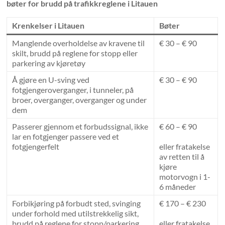
bøter for brudd på trafikkreglene i Litauen
Krenkelser i Litauen
Bøter
Manglende overholdelse av kravene til
€ 30 – € 90
skilt, brudd på reglene for stopp eller
parkering av kjøretøy
Å gjøre en U-sving ved
€ 30 – € 90
fotgjengeroverganger, i tunneler, på
broer, overganger, overganger og under
dem
Passerer gjennom et forbudssignal, ikke
€ 60 – € 90
lar en fotgjenger passere ved et
fotgjengerfelt
eller fratakelse
av retten til å
kjøre
motorvogn i 1-
6 måneder
Forbikjøring på forbudt sted, svinging
€ 170 – € 230
under forhold med utilstrekkelig sikt,
brudd på reglene for stopp/parkering
eller fratakelse