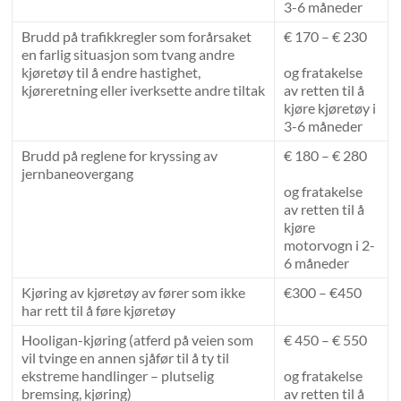
3-6 måneder
Brudd på trafikkregler som forårsaket
€ 170 – € 230
en farlig situasjon som tvang andre
kjøretøy til å endre hastighet,
og fratakelse
kjøreretning eller iverksette andre tiltak
av retten til å
kjøre kjøretøy i
3-6 måneder
Brudd på reglene for kryssing av
€ 180 – € 280
jernbaneovergang
og fratakelse
av retten til å
kjøre
motorvogn i 2-
6 måneder
Kjøring av kjøretøy av fører som ikke
€300 – €450
har rett til å føre kjøretøy
Hooligan-kjøring (atferd på veien som
€ 450 – € 550
vil tvinge en annen sjåfør til å ty til
ekstreme handlinger – plutselig
og fratakelse
bremsing, kjøring)
av retten til å