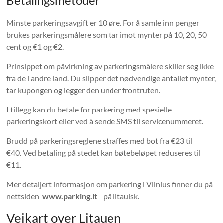
Betalingsmetoder
Minste parkeringsavgift er 10 øre. For å samle inn penger
brukes parkeringsmålere som tar imot mynter på 10, 20, 50
cent og €1 og €2.
Prinsippet om påvirkning av parkeringsmålere skiller seg ikke
fra de i andre land. Du slipper det nødvendige antallet mynter,
tar kupongen og legger den under frontruten.
I tillegg kan du betale for parkering med spesielle
parkeringskort eller ved å sende SMS til servicenummeret.
Brudd på parkeringsreglene straffes med bot fra €23 til
€40. Ved betaling på stedet kan bøtebeløpet reduseres til
€11.
Mer detaljert informasjon om parkering i Vilnius finner du på
nettsiden
www.parking.lt
på litauisk.
Veikart over Litauen