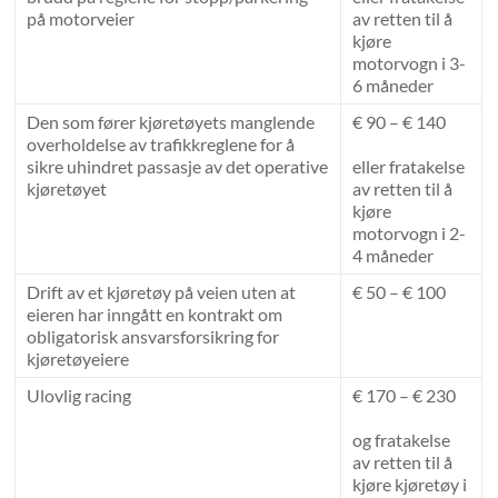
på motorveier
av retten til å
kjøre
motorvogn i 3-
6 måneder
Den som fører kjøretøyets manglende
€ 90 – € 140
overholdelse av trafikkreglene for å
sikre uhindret passasje av det operative
eller fratakelse
kjøretøyet
av retten til å
kjøre
motorvogn i 2-
4 måneder
Drift av et kjøretøy på veien uten at
€ 50 – € 100
eieren har inngått en kontrakt om
obligatorisk ansvarsforsikring for
kjøretøyeiere
Ulovlig racing
€ 170 – € 230
og fratakelse
av retten til å
kjøre kjøretøy i