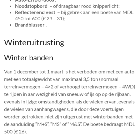
Noodstopbord
– of draagbaar rood knipperlicht;
Reflecterend vest
– bij gebrek aan een boete van MDL
450 tot 600 (€ 23 – 31);
Brandblusser
.
Winteruitrusting
Winter banden
Van 1 december tot 1 maart is het verboden om met een auto
met een totaalgewicht van maximaal 3,5 ton (normaal
terreinvermogen – 4×2 of verhoogd terreinvermogen – 4WD)
te rijden in aanwezigheid van sneeuw of ijs op op de rijbaan,
evenals in ijzige omstandigheden, als de wielen ervan, evenals
de wielen van aanhangwagens, die door deze voertuigen
worden getrokken, niet zijn uitgerust met winterbanden met
de aanduiding “M+S”, “MS” of “M&S”. De boete bedraagt ​​MDL
500 (€ 26).