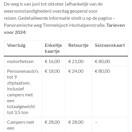
De weg is van juni tot oktober (afhankelijk van de
weersomstandigheden) overdag geopend voor
reizen. Gedetailleerde informatie vindt u op de pagina –
Panoramische weg Timmelsjoch Hochalpenstraße.
Tarieven
voor 2024:
Voertuig
Enkeltje
Retourtje
Seizoenskaart
kaartje
motorfietsen
€ 16,00
€ 21,00
€ 80,00
Personenauto’s
€ 18,00
€ 24,00
€ 80,00
tot 9
zitplaatsen,
inclusief
campers met
een
totaalgewicht
tot 3,5 ton
Campers met
€ 28,00
€ 28,00
–
een