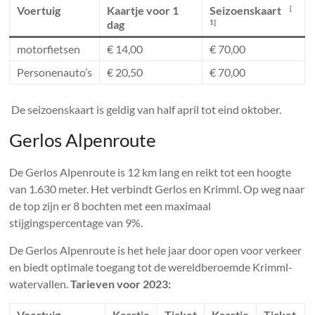
Voertuig
Kaartje voor 1
Seizoenskaart
[
dag
1]
motorfietsen
€ 14,00
€ 70,00
Personenauto’s
€ 20,50
€ 70,00
De seizoenskaart is geldig van half april tot eind oktober.
Gerlos Alpenroute
De Gerlos Alpenroute is 12 km lang en reikt tot een hoogte
van 1.630 meter. Het verbindt Gerlos en Krimml. Op weg naar
de top zijn er 8 bochten met een maximaal
stijgingspercentage van 9%.
De Gerlos Alpenroute is het hele jaar door open voor verkeer
en biedt optimale toegang tot de wereldberoemde Krimml-
watervallen.
Tarieven voor 2023:
Voertuig
Kaartje
Ticket
Kaartje
Ticket