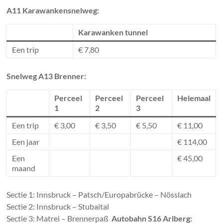
A11 Karawankensnelweg:
Karawanken tunnel
Een trip
€ 7,80
Snelweg A13 Brenner:
Perceel
Perceel
Perceel
Helemaal
1
2
3
Een trip
€ 3,00
€ 3,50
€ 5,50
€ 11,00
Een jaar
€ 114,00
Een
€ 45,00
maand
Sectie 1: Innsbruck – Patsch/Europabrücke – Nösslach
Sectie 2: Innsbruck – Stubaital
Sectie 3: Matrei – Brennerpaß
Autobahn S16 Arlberg: