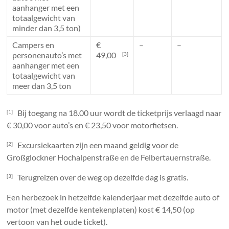
aanhanger met een
totaalgewicht van
minder dan 3,5 ton)
Campers en
€
–
–
personenauto’s met
49,00
[3]
aanhanger met een
totaalgewicht van
meer dan 3,5 ton
Bij toegang na 18.00 uur wordt de ticketprijs verlaagd naar
[1]
€ 30,00 voor auto’s en € 23,50 voor motorfietsen.
Excursiekaarten zijn een maand geldig voor de
[2]
Großglockner Hochalpenstraße en de Felbertauernstraße.
Terugreizen over de weg op dezelfde dag is gratis.
[3]
Een herbezoek in hetzelfde kalenderjaar met dezelfde auto of
motor (met dezelfde kentekenplaten) kost € 14,50 (op
vertoon van het oude ticket).