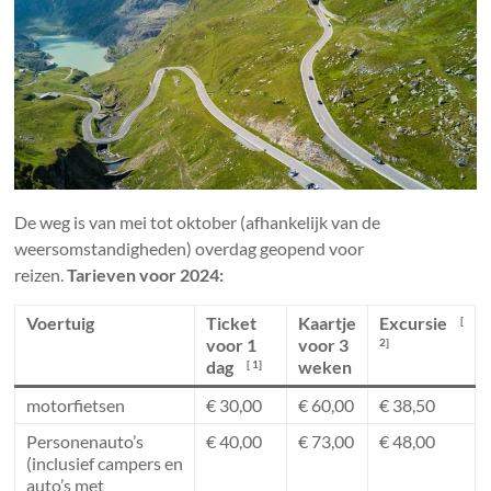
De weg is van mei tot oktober (afhankelijk van de
weersomstandigheden) overdag geopend voor
reizen.
Tarieven voor 2024:
Voertuig
Ticket
Kaartje
Excursie
[
voor 1
voor 3
2]
dag
weken
[ 1]
motorfietsen
€ 30,00
€ 60,00
€ 38,50
Personenauto’s
€ 40,00
€ 73,00
€ 48,00
(inclusief campers en
auto’s met