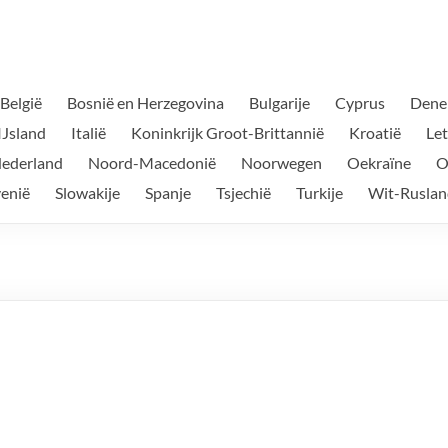
België
Bosnië en Herzegovina
Bulgarije
Cyprus
Dene
IJsland
Italië
Koninkrijk Groot-Brittannië
Kroatië
Le
ederland
Noord-Macedonië
Noorwegen
Oekraïne
O
venië
Slowakije
Spanje
Tsjechië
Turkije
Wit-Ruslan