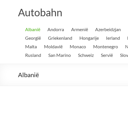
Ga
naar
Autobahn
de
inhoud
Albanië
Andorra
Armenië
Azerbeidzjan
Georgië
Griekenland
Hongarije
Ierland
Malta
Moldavië
Monaco
Montenegro
N
Rusland
San Marino
Schweiz
Servië
Slo
Albanië