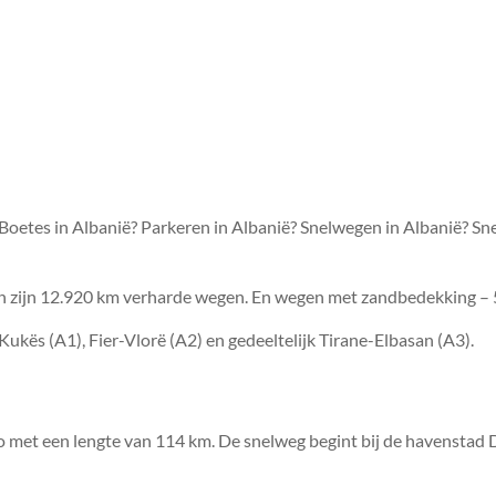
 Boetes in Albanië? Parkeren in Albanië? Snelwegen in Albanië? S
an zijn 12.920 km verharde wegen. En wegen met zandbedekking – 
-Kukës (A1), Fier-Vlorë (A2) en gedeeltelijk Tirane-Elbasan (A3).
met een lengte van 114 km. De snelweg begint bij de havenstad Du